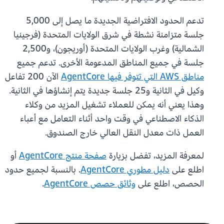
تدعم الحدود الافتراضية الجديدة ما يصل إلى 5,000
جلسة متزامنة نشطة في شرق الولايات المتحدة (فرجينيا
الشمالية) وغرب الولايات المتحدة (أوريجون)، و2,500
جلسة في جميع المناطق المدعومة الأخرى. تدعم جميع
مناطق AWS التي تتوفر فيها AgentCore
الآن 200 تفاعل
وكيل في الثانية و25 جلسة جديدة يتم إنشاؤها في الثانية.
وهذا يعني أنه يمكن للعملاء تشغيل المزيد من وكلاء
الذكاء الاصطناعي في وقت واحد أثناء التعامل مع أعباء
العمل ذات معدل النقل العالي خارج الصندوق.
لمعرفة المزيد، تفضل بزيارة
صفحة منتج AgentCore
أو
اطلع على
دليل مطوري AgentCore
. بالنسبة لجميع حدود
الحصص، اطلع على
وثائق حصص AgentCore
.