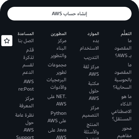
إنشاء حساب AWS
التعلُّم
الموارد
المطورين
المساعدة
ما
بدء
مركز
اتصل بنا
المقصود
الاستخدام
البناء
قدّم
بـ AWS؟
والتطوير
التدريب
تذكرة
ما
مجموعات
لقسم
مركز ثقة
المقصود
تطوير
الدعم
AWS
بالحوسبة
البرمجيات
AWS
مكتبة
السحابية؟
والأدوات
re:Post
حلول
ما هو
.NET على
AWS
مركز
الذكاء
AWS
المعرفة
مركز
الاصطناعي
Python
التصميم
نظرة عامة
المستقل؟
على AWS
حول
المنتج
محور
Java على
AWS
والأسئلة
مفاهيم
Support
AWS