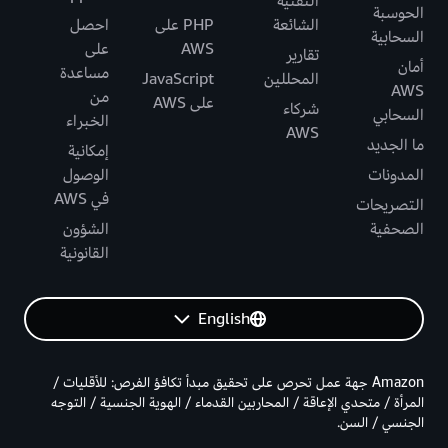
التقنية
الحوسبة
الشائعة
PHP على
احصل
السحابية
AWS
على
تقارير
أمان
مساعدة
المحللين
JavaScript
AWS
من
على AWS
شركاء
السحابي
الخبراء
AWS
ما الجديد
إمكانية
المدونات
الوصول
في AWS
التصريحات
الصحفية
الشؤون
القانونية
English
Amazon جهة عمل تحرص على تحقيق مبدأ تكافؤ الفرص: للأقليات /
المرأة / متحدي الإعاقة / المحاربين القدماء / الهوية الجنسية / التوجه
الجنسي / السن.