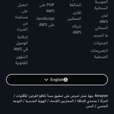
الحوسبة
الشائعة
PHP على
احصل
السحابية
AWS
على
تقارير
أمان
مساعدة
المحللين
JavaScript
AWS
من
على AWS
شركاء
السحابي
الخبراء
AWS
ما الجديد
إمكانية
المدونات
الوصول
في AWS
التصريحات
الصحفية
الشؤون
القانونية
English
Amazon جهة عمل تحرص على تحقيق مبدأ تكافؤ الفرص: للأقليات /
المرأة / متحدي الإعاقة / المحاربين القدماء / الهوية الجنسية / التوجه
الجنسي / السن.