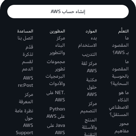
إنشاء حساب AWS
التعلُّم
الموارد
المطورين
المساعدة
ما
بدء
مركز
اتصل بنا
المقصود
الاستخدام
البناء
قدّم
بـ AWS؟
والتطوير
التدريب
تذكرة
ما
مجموعات
لقسم
مركز ثقة
المقصود
تطوير
الدعم
AWS
بالحوسبة
البرمجيات
AWS
مكتبة
السحابية؟
والأدوات
re:Post
حلول
ما هو
.NET على
AWS
مركز
الذكاء
AWS
المعرفة
مركز
الاصطناعي
Python
التصميم
نظرة عامة
المستقل؟
على AWS
حول
المنتج
محور
Java على
AWS
والأسئلة
مفاهيم
Support
AWS
التقنية