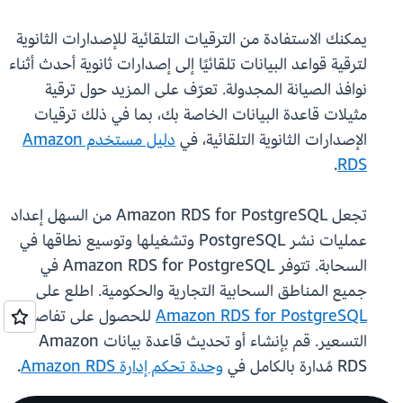
يمكنك الاستفادة من الترقيات التلقائية للإصدارات الثانوية
لترقية قواعد البيانات تلقائيًا إلى إصدارات ثانوية أحدث أثناء
نوافذ الصيانة المجدولة. تعرّف على المزيد حول ترقية
مثيلات قاعدة البيانات الخاصة بك، بما في ذلك ترقيات
الإصدارات الثانوية التلقائية، في
دليل مستخدم Amazon
.
RDS
تجعل Amazon RDS for PostgreSQL من السهل إعداد
عمليات نشر PostgreSQL وتشغيلها وتوسيع نطاقها في
السحابة. تتوفر Amazon RDS for PostgreSQL في
جميع المناطق السحابية التجارية والحكومية. اطلع على
Amazon RDS for PostgreSQL
للحصول على تفاصيل
التسعير. قم بإنشاء أو تحديث قاعدة بيانات Amazon
RDS مُدارة بالكامل في
وحدة تحكم إدارة Amazon RDS
.