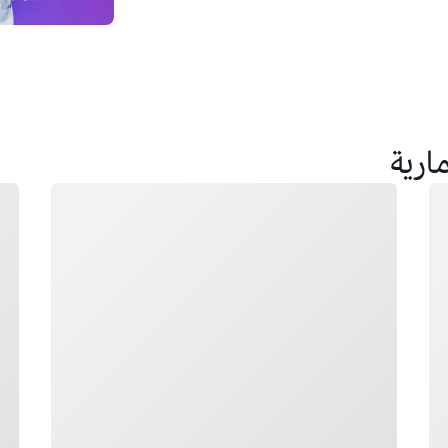
ارية
جار التحميل
جار 