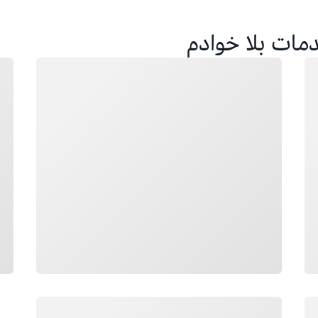
مات بلا خوادم
جار التحميل
جار 
جار التحميل