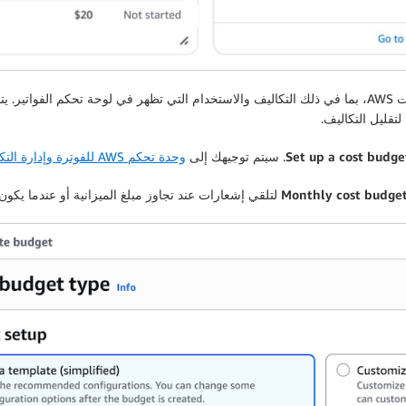
صُممت هذه الأنشطة لتعريف العملاء بالمكونات الأساسية لخدمات AWS، بما في ذلك التكاليف والاستخدام التي
تقليل التكاليف.
Set up a cost budg
. سيتم توجيهك إلى
وحدة تحكم AWS للفوترة وإدارة التكاليف
Monthly cost budge
لتلقي إشعارات عند تجاوز مبلغ الميزانية أو عندما يكون