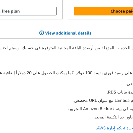
ية عند إكمال كل نشاط من الأنشطة الخمسة التالية:
انات RDS.
صص.
Amaz التجريبية.
اوز حد التكلفة المحدد.
دة تحكم إدارة AWS
.