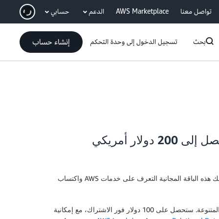
ان
تواصل معنا
AWS Marketplace
الدعم
حسابي
إنشاء حساب
بحث
تسجيل الدخول إلى وحدة التحكم
. تتيح لك هذه الباقة المجانية التعرف على خدمات AWS واكتساب
يسرنا الإعلان اليوم عن تحسينات جديدة على برنامج AWS Free Tier، حيث نقدم أرصدة AWS تصل إلى 200 دولار يمكن استخدامها عبر خدماتنا المتنوعة. ستحصل على 100 دولار فور الاشتراك، مع إمكانية