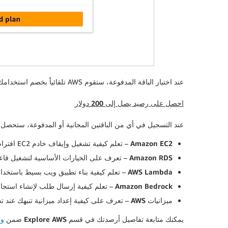
عند اختيار الباقة المدفوعة، ستقوم AWS تلقائياً بخصم استخدامك للخدمات المؤهلة من أرصدة الباقة المجانية المتوفرة في حسابك. وسيتم احتساب رسوم الاستخدام الإضافي وفق التسعير حسب الطلب.
احصل على رصيد يصل إلى 200 دولار
عند التسجيل في أي من الباقتين المجانية أو المدفوعة، ستحصل على رصيد فوري بقيمة 100 دولار. كما يمكنك الحصول على 20 دولاراً إضاف
Amazon EC2
– تعلم كيفية تشغيل وإيقاف خادم EC2 افتراضي.
Amazon RDS
– تعرف على الخيارات الأساسية لتشغيل قاعدة بي
AWS Lambda
– تعلم كيفية بناء تطبيق ويب بسيط باستخدام Lambda مع عنوان URL مخ
Amazon Bedrock
– تعلم كيفية إرسال طلب لإنشاء استجابة في بيئة on Bedrock
ميزانيات AWS
– تعرف على كيفية إعداد ميزانية تنبهك عند تج
يمكنك متابعة تفاصيل أرصدتك في قسم
Explore AWS
ضمن
وح