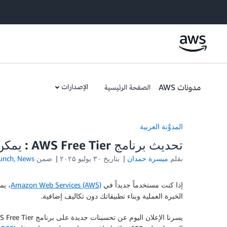
مدونات AWS
الإصدارات
الصفحة الرئيسية
المدوَّنة العربية
تحديث برنامج AWS Free Tier : يمكن للعملاء الجدد البدء واستكشاف AWS برصيد يصل إلى 200 دولار أمريكي
بقلم
ميسرة حمدان
بتاريخ
۳۰ يوليو ۲۰۲۵
ضمن
News
,
unch
إذا كنت مستخدماً جديداً في
Amazon Web Services (AWS)
، يم
الخبرة العملية وبناء تطبيقاتك دون تكاليف إضافية.