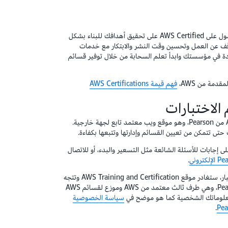
يمكن أن يساعدك دعم فريقك في الحصول على AWS Certified على تحقيق أهدافك للبناء بشكل
قف عن العمل وتحسين وقت النشر والابتكار مع خدمات
 في مؤسستك وابدأ تعلم السحابة من خلال توفير قسائم
فهم قيمة AWS Certifications
الاختبارات
يمكنك شراء قسائم اختبار شهادة AWS من Pearson، وهو موقع ويب معتمد تابع لجهة خارجية.
 حول Pearson، للعثور على إجابات للأسئلة الشائعة مثل التسعير والبدء، أو للاتصال
.
من خلال تحديد رابط شراء قسائم الاختبار، ستغادر موقع AWS Training and Certification وتتجه
إلى موقع تديره شركة أخرى، وهي Pearson، وهي طرف ثالث معتمد من AWS وموزع لقسائم AWS
سياسة الخصوصية
.