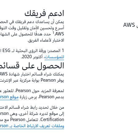
ادعم فريقك
التركيز على قيمة تطوير المهارات من خلال تمويل AWS
أسرع وتحسين الأمان وتقليل وقت التو
1
AWS‏.
حدد هدفًا للحصول على الشهادة
الاختبار لأعضاء الفريق.
1 المصدر: ورقة الرؤى البحثية لـ ESG المقدمة من AWS،
للمؤسسات
، أكتوبر 2020.
الحصول على قسائم 
يوفر Pearson بوابة مركزية عبر الإنترنت حتى تتمكن من تعيين القسائم وإدارتها وتتبعها بكفاءة.
لمعرفة المزيد
بدعم Pearson، يرجى زيارة
موقع Pearson الإلكتروني
Certification. تتعامل Pearson مع معلوماتك الشخصية كما هو موضح في
وملفات تعريف الارتباط الخاصة بـ Pearson