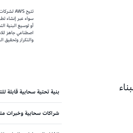
تتيح AWS ل
سواء عبر إنشاء تط
أو توسيع البنية ا
اصطناعي جاهز للاست
والتكرار وتحقيق الن
بنية تحتية سحابية قابلة لل
شراكات سحابية وخبرات متا
يمكنك نشر حلول جاهزة للاستخدام
لتمكين بنيتك من التطور بما يت