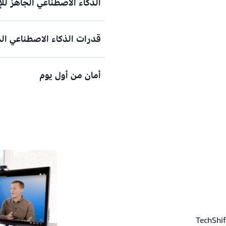
الذكاء الاصطناعي الجاهز للإ
البناء. يمكنك تسريع التطوير دو
عبر بنيات إنشائية معقدة بنفسك
قدرات الذكاء الاصطناعي ا
يمكنك نشر أدوات الذكاء الاصط
AWS Marketplace
أمان من أول يوم
أدوات التطوير المعززة بالذكاء ال
والاختبار وعمليات النشر عبر كا
يمكنك دمج القدرات الوكلاء مب
تقوم أدوات التطوير المعززة بالذك
الاصطناعي المستقل على إعادة ت
ستتمكن الشركات التي تبدأ الآ
البرمجية والاختبار وعمليات الن
مما يتيح لفرقك التركيز على ما 
من أن تكون في موقع مثالي لاقت