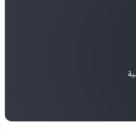
Innovaccer تُخفِّض تكاليف السحابة بنسبة 33% وتُقلِّل النفقات العامة بنسبة 