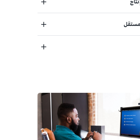
نتاج
بفضل شبكة تضم أكثر من 140,000 شريك عالميًا، لن تكون وحدك في عملية
ن الحاجة إلى تعيين فرق متخصصة أو التنقل
.
لمستقل
ناعي، وبناء تطبيقات مخصصة باستخدام خدمات
ذكاء اصطناعي مرنة، أو الاختيار من بين أكثر من 4,000 أداة ذكاء اصطناعي في
، لتسريع انتقالك من التجربة إلى تحقيق قيمة للعملاء. تقوم
من خلال أدوات AWS المصممة خصيصًا القائمة على الوكلاء مثل Amazon
اصطناعي لدينا بأتمتة توليد التعليمة البرمجية
مل دورة حياة تسليم البرمجيات لديك.
Bedrock AgentCore وAmazon Nova وحواجز حماية الاستدلال المؤتمت،
اشرة داخل منتجك. ستعمل موجة الذكاء
اء الاصطناعي لدينا بأتمتة توليد التعليمة
شكيل طرق بناء البرمجيات وبيعها وتسعيرها.
ن في دمج قدرات الوكلاء، والتخصص حسب
شر عبر كامل دورة حياة تسليم البرمجيات لديك،
يميز منتجك وتسريع الإطلاق.
القطاعات، والإدراج في AWS Marketplace، والاستفادة من برامج شركاء AWS
ناص هذه الفرصة.