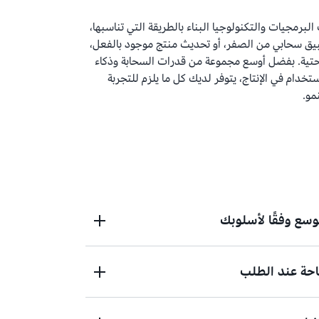
شركات البرمجيات والتكنولوجيا البناء بالطريقة التي تناسبها،
بيق سحابي من الصفر، أو تحديث منتج موجود بالفعل،
لتحتية. بفضل أوسع مجموعة من قدرات السحابة وذكاء
خدام في الإنتاج، يتوفر لديك كل ما يلزم للتجربة
مو.
توسع وفقًا لأسلوبك
حة عند الطلب
 أو بناء بنية تحتية سحابية مُخصّصة لتلبية
احتياجات بنيتك. استكشف أكثر من 30,000 حل في AWS Marketplace
ماشى مع متطلباتك.