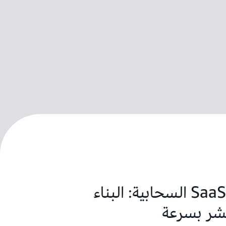
تطبيقات SaaS السحابية: البناء
نشر بسرعة