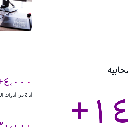
حابية
٤٬٠٠٠+
١٤
أداة من أدوات الذكاء ا
٣٠٬٠٠٠+