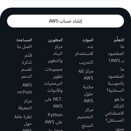
إنشاء حساب AWS
التعلُّم
الموارد
المطورين
المساعدة
ما
بدء
مركز
اتصل بنا
المقصود
الاستخدام
البناء
قدّم
بـ AWS؟
والتطوير
التدريب
تذكرة
ما
مجموعات
لقسم
مركز ثقة
المقصود
تطوير
الدعم
AWS
بالحوسبة
البرمجيات
AWS
مكتبة
السحابية؟
والأدوات
re:Post
حلول
ما هو
.NET على
AWS
مركز
الذكاء
AWS
المعرفة
مركز
الاصطناعي
Python
التصميم
نظرة عامة
المستقل؟
على AWS
حول
المنتج
محور
Java على
AWS