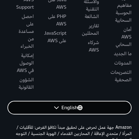
والأسئلة
مفاهيم
Support
AWS
التقنية
الحوسبة
الشائعة
PHP على
احصل
السحابية
AWS
على
تقارير
أمان
مساعدة
المحللين
JavaScript
AWS
من
على AWS
شركاء
السحابي
الخبراء
AWS
ما الجديد
إمكانية
المدونات
الوصول
في AWS
التصريحات
الصحفية
الشؤون
القانونية
English
Amazon جهة عمل تحرص على تحقيق مبدأ تكافؤ الفرص: للأقليات /
المرأة / متحدي الإعاقة / المحاربين القدماء / الهوية الجنسية / التوجه