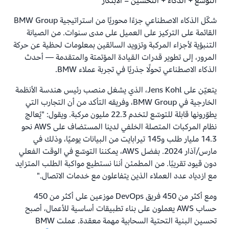
التوسّع + الذكاء + التحسين = الابتكار
شكّل الذكاء الاصطناعي جزءًا محوريًا من استراتيجية BMW Group
القائمة على التركيز على العميل على مدى سنوات. من الصيانة
التنبؤية لأجزاء المركبة وتزويد السائقين بمعلومات لحظية عن حركة
المرور، إلى تطوير قدرات القيادة المؤتمتة والمتقدمة — أحدث
الذكاء الاصطناعي تحولًا جذريًا في تجربة عملاء BMW.
يتعيّن على Jens Kohl، الذي يشغل منصب رئيس هندسة الأنظمة
الخارجية في BMW Group، وفريقه التأكد من أن التجارب التي
يطوّرونها قابلة للتوسّع لتخدم 22.3 مليون مركبة. ويقول: "يُعالج
نظام المركبات المتصلة الخلفي لدينا المستضاف على AWS نحو
14.3 مليار طلب و145 تيرابايت من البيانات يوميًا، وذلك في
مارس/آذار 2024. بفضل AWS، يمكننا التوسّع في الوقت الفعلي
دون قيود تقريبًا. من المطمئن أننا نستطيع مواكبة الطلب المتزايد
مع ازدياد عدد العملاء الذين يتفاعلون مع خدمات الاتصال."
ومع أكثر من 450 فريق DevOps موزعين على أكثر من 450
حساب AWS يعملون على بناء تطبيقات أساسية للأعمال، أصبح
تحسين البنية التحتية السحابية مهمة معقدة. عملت BMW