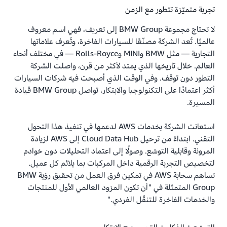
تجربة متميّزة تتطور مع الزمن
لا تحتاج مجموعة BMW Group إلى تعريف، فهي اسم معروف
عالميًا. تُعد الشركة مصنّعًا للسيارات الفاخرة، وتُعرف علاماتها
التجارية — مثل BMW وMINI وRolls-Royce — في مختلف أنحاء
العالم. خلال تاريخها الذي يمتد لأكثر من قرن، واصلت الشركة
التطور دون توقف. وفي الوقت الذي أصبحت فيه شركات السيارات
أكثر اعتمادًا على التكنولوجيا والابتكار، تواصل BMW Group قيادة
المسيرة.
استعانت الشركة بخدمات AWS لدعمها في تنفيذ هذا التحول
التقني. ابتداءً من ترحيل Cloud Data Hub إلى AWS لزيادة
المرونة وقابلية التوسّع. وصولًا إلى اعتماد التحليلات دون خوادم
لتخصيص التجربة الرقمية داخل المركبات بما يلائم كل عميل.
تساهم سحابة AWS في تمكين فرق العمل من تحقيق رؤية BMW
Group المتمثلة في "أن تكون المزود العالمي الأول للمنتجات
والخدمات الفاخرة للتنقّل الفردي."