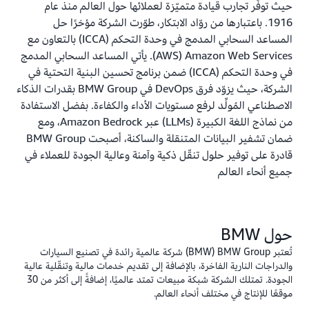
حيث توفّر تجارب قيادة متميّزة لعملائها حول العالم منذ عام
1916. باعتبارها من روّاد الابتكار، طوّرت الشركة مؤخرًا حل
المساعد السحابي المدمج في وحدة التحكم ‏(ICCA) بالتعاون مع
Amazon Web Services ‏(AWS). يأتي المساعد السحابي المدمج
في وحدة التحكم ‏(ICCA) ضمن برنامج تحسين البنية التحتية في
الشركة، حيث يزوّد فرق DevOps في BMW Group بقدرات الذكاء
الاصطناعي المُولِّد لرفع مستويات الأداء والكفاءة. بفضل الاستفادة
من نماذج اللغة الكبيرة (LLMs) عبر Amazon Bedrock، ومع
ضمان تشفير البيانات المتنقلة والساكنة، أصبحت BMW Group
قادرة على توفير حلول تنقّل ذكية وآمنة وعالية الجودة للعملاء في
جميع أنحاء العالم
حول BMW
تُعتبر BMW Group‏ (BMW) شركة عالمية رائدة في تصنيع السيارات
والدراجات النارية الفاخرة، بالإضافة إلى تقديم خدمات مالية وتنقّلية عالية
الجودة. تمتلك الشركة شبكة مبيعات تمتد عالميًا، إضافةً إلى أكثر من 30
موقعًا للإنتاج في مختلف أنحاء العالم.