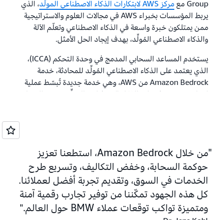
Group مع
مركز AWS لابتكارات الذكاء الاصطناعي المولّد
، الذي
يربط المؤسسات بخبراء AWS في مجالات العلوم والاستراتيجية
ممن يمتلكون خبرة واسعة في الذكاء الاصطناعي وتعلّم الآلة
والذكاء الاصطناعي المُولِّد، بهدف إيجاد الحل الأمثل.
يستخدم المساعد السحابي المدمج في وحدة التحكم ‏(ICCA)،
الذي يعتمد على الذكاء الاصطناعي المُولِّد للمحادثة، خدمة
Amazon Bedrock من AWS، وهي خدمة جديدة تُبسّط عملية
إنشاء وتوسيع تطبيقات الذكاء الاصطناعي المُولِّد. يتمتع المساعد
بقدرة على فهم الطلبات بلغة طبيعية، مما يمكّن فرق DevOps في
BMW Group من تسريع جهود تحسين الأداء عبر مراقبة الأنظمة،
وتحديد الاختناقات، واكتشاف فرص التطوير في مختلف الحسابات.
يُعد الوصول إلى مجموعة متنوعة من نماذج اللغة الكبيرة (LLMs)
من خلال Amazon Bedrock، استطعنا تعزيز
عبر Amazon Bedrock عاملًا محوريًا في الحل. يوضح Kohl: "لدينا
القدرة على التنقل بين نماذج اللغة الكبيرة المختلفة واختيار
حوكمة السحابة، وخفض التكاليف، وتسريع طرح
الأنسب منها وفقًا لكل حالة استخدام. من الجيد أن لدينا المرونة
الخدمات في السوق، وتقديم تجربة أفضل لعملائنا.
والقدرة على اختيار ما يناسبنا."
كل هذه الجهود تمكّننا من توفير تجارب رقمية آمنة
ومتميزة تواكب توقعات عملاء BMW حول العالم.
الثقة والميزة التنافسية