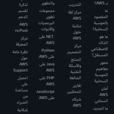
بـ AWS؟
والتطوير
التدريب
تذكرة
ما
مجموعات
لقسم
مركز ثقة
المقصود
تطوير
الدعم
AWS
بالحوسبة
البرمجيات
AWS
مكتبة
السحابية؟
والأدوات
re:Post
حلول
ما هو
.NET على
AWS
مركز
الذكاء
AWS
المعرفة
مركز
الاصطناعي
Python
التصميم
نظرة عامة
المستقل؟
على AWS
حول
المنتج
محور
Java على
AWS
والأسئلة
مفاهيم
Support
AWS
التقنية
الحوسبة
الشائعة
PHP على
احصل
السحابية
AWS
على
تقارير
أمان
مساعدة
المحللين
JavaScript
AWS
من
على AWS
شركاء
السحابي
الخبراء
AWS
ما الجديد
إمكانية