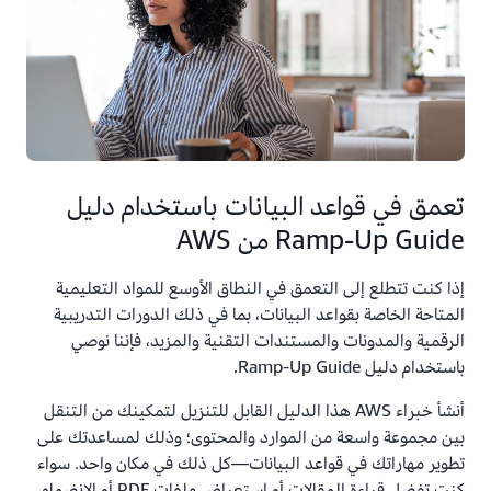
تعمق في قواعد البيانات باستخدام دليل
Ramp-Up Guide من AWS
إذا كنت تتطلع إلى التعمق في النطاق الأوسع للمواد التعليمية
المتاحة الخاصة بقواعد البيانات، بما في ذلك الدورات التدريبية
الرقمية والمدونات والمستندات التقنية والمزيد، فإننا نوصي
باستخدام دليل Ramp-Up Guide.
أنشأ خبراء AWS هذا الدليل القابل للتنزيل لتمكينك من التنقل
بين مجموعة واسعة من الموارد والمحتوى؛ وذلك لمساعدتك على
تطوير مهاراتك في قواعد البيانات—كل ذلك في مكان واحد. سواء
كنت تفضل قراءة المقالات أو استعراض ملفات PDF أو الانضمام