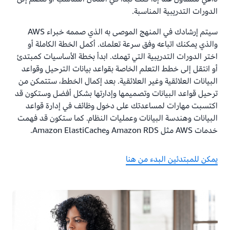
الدورات التدريبية المناسبة.
سيتم إرشادك في المنهج الموصى به الذي صممه خبراء AWS
والذي يمكنك اتباعه وفق سرعة تعلمك. أكمل الخطة الكاملة أو
اختر الدورات التدريبية التي تهمك. ابدأ بخطة الأساسيات كمبتدئ
أو انتقل إلى خطط التعلم الخاصة بقواعد بيانات الترحيل وقواعد
البيانات العلائقية وغير العلائقية. بعد إكمال الخطط، ستتمكن من
ترحيل قواعد البيانات وتصميمها وإدارتها بشكل أفضل وستكون قد
اكتسبت مهارات لمساعدتك على دخول وظائف في إدارة قواعد
البيانات وهندسة البيانات وعمليات النظام. كما ستكون قد فهمت
خدمات AWS مثل Amazon RDS وAmazon ElastiCache.
يمكن للمبتدئين البدء من هنا