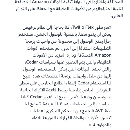
المختلفة واختاروا في النهاية تنفيذ أذونات Amazon المُصدّقة
لتلبية احتياجاتهم من الأذونات الدقيقة مع الحفاظ على التوافر
العالي.
«مع تطور Twilio Flex، كنا بحاجة إلى نظام ترخيص
يمكن أن ينمو معنا. بالنسبة للوصول الخشن، نستخدم
رمزًا يمنح الوصول إلى مجموعة من واجهات برمجة
التطبيقات استنادًا إلى الدور. ثم نستخدم أذونات
Amazon المُصدّقة لإدارة المزيد من الأذونات
الدقيقة، والتي يتم التعبير عنها بسياسات Cedar،
والتي تحدد البيانات التي يمكن للمستخدم الوصول
إليها من خلال واجهات برمجة التطبيقات هذه. يتيح
لنا استخدام Cedar إضفاء الطابع الخارجي على منطق
التفويض الخاص بنا، مما يبسط قاعدة الأكواد الخاصة
بنا ويحسن وضعنا الأمني. يتيح لنا تعبير Cedar كتابة
سياسات تلبي احتياجات عملائنا الفريدة. تسمح لنا
بنية AVP بالجمع بين التحكم المركزي لعمليات
تدقيق الأذونات واتخاذ القرارات الموزعة للأداء
والموثوقية. «