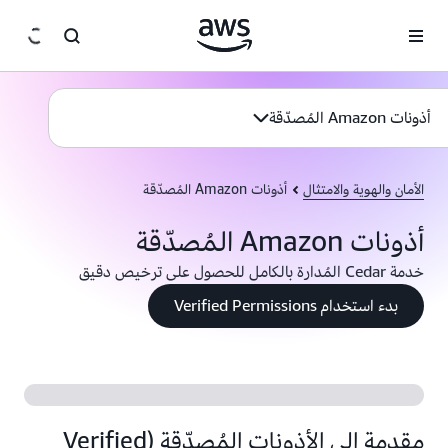
انتقل إلى المحتوى الرئيسي
أذونات Amazon المُصدّقة
الأمان والهوية والامتثال
أذونات Amazon المُصدّقة
أذونات Amazon المُصدّقة
خدمة Cedar المُدارة بالكامل للحصول على ترخيص دقيق
بدء استخدام Verified Permissions
مقدمة إلى الأذونات المُصدّقة (Verified