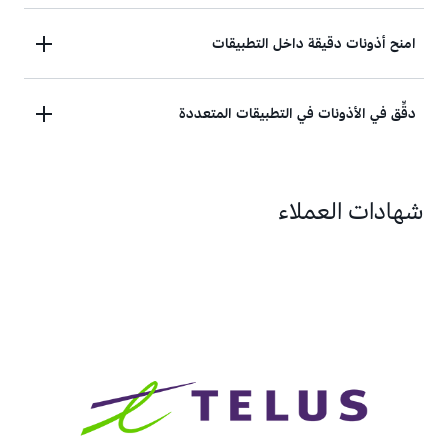
يُمكنك إنشاء سياسات من القوالب وتطبيق عناصر التحكم
امنح أذونات دقيقة داخل التطبيقات
هذه في بوابة Amazon API وAWS AppSync.
يمكن للمسؤولين إنشاء سياسات على مستوى التطبيق
دقِّق في الأذونات في التطبيقات المتعددة
مكتوبة بلغة
Cedar
، ويمكن للمطورين منح أذونات
المستخدم للوصول إلى البيانات والموارد.
راجع تغييرات
نموذج سياسة Cedar
وراقب طلبات
شهادات العملاء
التفويض باستخدام الأذونات التي تم التحقق منها.