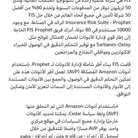
FIS هي شركة عالمية رائدة في تكنولوجيا الخدمات المالية، وتدير
50 تريليون دولار من المدفوعات السنوية وتخدم 80% من أفضل
50 شركة تأمين في جميع أنحاء العالم من خلال حل FIS
Insurance Risk Suite - Prophet الرائد في الصناعة. مع وجود
10000 مستخدم في 80 دولة، أدرك فريق FIS Prophet الحاجة
إلى إطار قوي لإدارة الأذونات لضمان الامتثال للوائح مثل
Sarbanes-Oxley مع توفير التحكم الدقيق في الوصول للخبراء
الاكتواريين وموافقي النماذج والمراجعين.
قامت FIS ببناء أطر شاملة لإدارة الأذونات لـ Prophet، باستخدام
أذونات Amazon المُصدّقة (AVP). تعمل أطر الأذونات هذه على
تمكين التحكم الدقيق في الوصول، والجمع بين الأذونات المستندة
إلى الأدوار والأذونات المستندة إلى السمات لتعزيز الأمان وتمكين
التوافق.
«باستخدام أذونات Amazon التي تم التحقق منها
(AVP) ولغة سياسة Cedar، يمكننا تحديد الأذونات
خارجيًا وإدارة جميع السياسات في موقع مركزي
واحد. يوفر AVP مسارًا واضحًا للتدقيق من خلال
تسجيل كل إجراء - من قام به ومتى تم إجراؤه - ويقوم