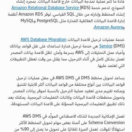
عادةً ما تتم عملية نمذجة البيانات خارج قاعدة البيانات. بمجرد إنشاء
النموذج، تدعم خدمة
(RDS)
Amazon Relational Database Service
إنشاء المخطط وإدارته من خلال SQL القياسي. توفر Amazon RDS أنظمة
إدارة قاعدة البيانات العلائقية المُدارة مثل PostgreSQL وMySQL
و
Amazon Aurora
.
خدمة عمليات ترحيل قاعدة البيانات
AWS Database Migration
Service
(DMS) هي خدمة ترحيل مُدارة تساعدك على نقل قواعد بياناتك
وأعباء عمل التحليلات إلى AWS بسرعة وأمان. تظل قاعدة بيانات المصدر
تعمل بشكل كامل في أثناء الترحيل، مما يقلل من وقت تعطل التطبيقات
التي تعتمد عليها.
يساعد تحويل مخطط DMS في AWS DMS في جعل عمليات ترحيل
قواعد البيانات بين أنواع مختلفة من قواعد البيانات أكثر قابلية للتنبؤ.
ويمكنه تقييم مدى تعقيد عملية الترحيل بالنسبة لموفر بيانات المصدر
وتحويل مخططات قاعدة البيانات وكائنات التعليمات البرمجية. يمكنك بعد
ذلك تطبيق التعليمات البرمجية المحوَّلة على قاعدة البيانات المستهدفة.
تعمل الإمكانية الجديدة للذكاء الاصطناعي المولِّد في AWS DMS
Schema Conversion على أتمتة بعض مهام تحويل المخطط الأكثر
استهلاكًا للوقت. تعمل الميزة تلقائيًا على تحويل ما يصل إلى 90% من