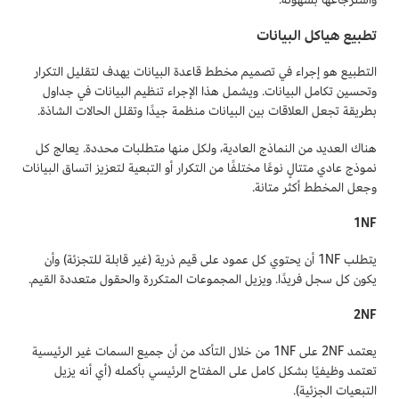
تطبيع هياكل البيانات
التطبيع هو إجراء في تصميم مخطط قاعدة البيانات يهدف لتقليل التكرار
وتحسين تكامل البيانات. ويشمل هذا الإجراء تنظيم البيانات في جداول
بطريقة تجعل العلاقات بين البيانات منظمة جيدًا وتقلل الحالات الشاذة.
هناك العديد من النماذج العادية، ولكل منها متطلبات محددة. يعالج كل
نموذج عادي متتالٍ نوعًا مختلفًا من التكرار أو التبعية لتعزيز اتساق البيانات
وجعل المخطط أكثر متانة.
1NF
يتطلب 1NF أن يحتوي كل عمود على قيم ذرية (غير قابلة للتجزئة) وأن
يكون كل سجل فريدًا. ويزيل المجموعات المتكررة والحقول متعددة القيم.
2NF
يعتمد 2NF على 1NF من خلال التأكد من أن جميع السمات غير الرئيسية
تعتمد وظيفيًا بشكل كامل على المفتاح الرئيسي بأكمله (أي أنه يزيل
التبعيات الجزئية).