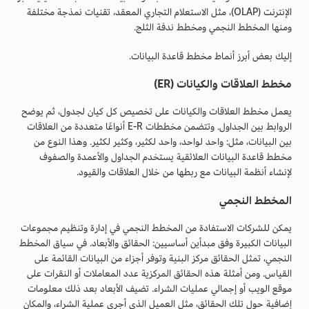
الإنترنت (OLAP)، مثل الاستعلام التجاري المعقد، تقنيات نمذجة مختلفة
ومنها المخطط النجمي ومخطط ندفة الثلج.
إليك بعض أبرز أنماط مخطط قاعدة البيانات.
مخطط العلاقات والكيانات (ER)
يعمل مخطط العلاقات والكيانات على تخصيص كل كيان لجدول، ثم يوضح
الروابط بين الجداول. وتتضمن مخططات E-R أنواعًا متعددة من العلاقات
بين البيانات، مثل: واحد لواحد، واحد لكثير، وكثير لكثير. وهذا النوع من
مخطط قاعدة البيانات العلائقية يستخدم الجداول والأعمدة والصفوف
لإنشاء أنظمة البيانات مع ربطها من خلال العلاقات والقيود.
المخطط النجمي
يمكن للشركات الاستفادة من المخطط النجمي في إدارة وتنظيم مجموعات
البيانات الكبيرة وفق مبدأين أساسيين: الحقائق والأبعاد. في سياق المخطط
النجمي، تمثل الحقائق مركز البنية وتوفر أجزاء من البيانات القائمة على
القياس. ومن أمثلة هذه الحقائق المركزية عدد المعاملات أو النقرات على
موقع الويب أو إجمالي عمليات الشراء. تضيف الأبعاد بعد ذلك معلومات
إضافية حول تلك الحقائق، مثل العميل الذي أجرى عملية الشراء، والمكان