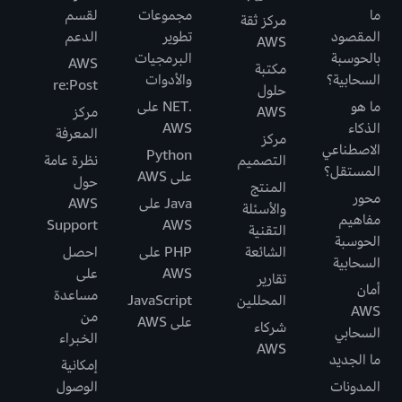
ما
مجموعات
لقسم
مركز ثقة
المقصود
تطوير
الدعم
AWS
بالحوسبة
البرمجيات
AWS
مكتبة
السحابية؟
والأدوات
re:Post
حلول
ما هو
.NET على
AWS
مركز
الذكاء
AWS
المعرفة
مركز
الاصطناعي
Python
التصميم
نظرة عامة
المستقل؟
على AWS
حول
المنتج
محور
Java على
AWS
والأسئلة
مفاهيم
Support
AWS
التقنية
الحوسبة
الشائعة
PHP على
احصل
السحابية
AWS
على
تقارير
أمان
مساعدة
المحللين
JavaScript
AWS
من
على AWS
شركاء
السحابي
الخبراء
AWS
ما الجديد
إمكانية
المدونات
الوصول