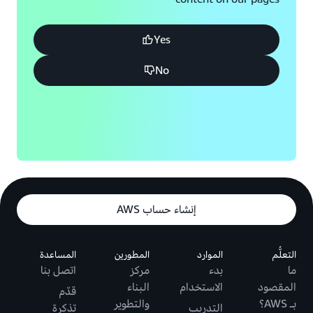
Yes
No
إنشاء حساب AWS
التعلُّم
الموارد
المطورين
المساعدة
ما
بدء
مركز
اتصل بنا
المقصود
الاستخدام
البناء
قدّم
بـ AWS؟
والتطوير
التدريب
تذكرة