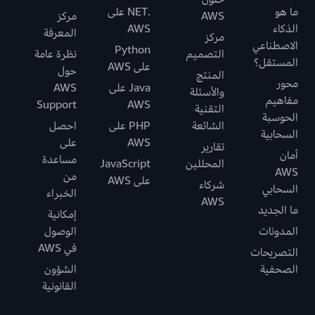
ما هو
.NET على
AWS
مركز
الذكاء
AWS
المعرفة
مركز
الاصطناعي
Python
التصميم
نظرة عامة
المستقل؟
على AWS
حول
المنتج
محور
Java على
AWS
والأسئلة
مفاهيم
Support
AWS
التقنية
الحوسبة
الشائعة
PHP على
احصل
السحابية
AWS
على
تقارير
أمان
مساعدة
المحللين
JavaScript
AWS
من
على AWS
شركاء
السحابي
الخبراء
AWS
ما الجديد
إمكانية
المدونات
الوصول
في AWS
التصريحات
الصحفية
الشؤون
القانونية