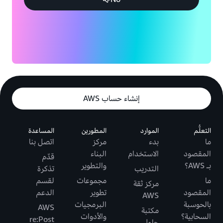
إنشاء حساب AWS
التعلُّم
الموارد
المطورين
المساعدة
ما
بدء
مركز
اتصل بنا
المقصود
الاستخدام
البناء
قدّم
بـ AWS؟
والتطوير
التدريب
تذكرة
ما
مجموعات
لقسم
مركز ثقة
المقصود
تطوير
الدعم
AWS
بالحوسبة
البرمجيات
AWS
مكتبة
السحابية؟
والأدوات
re:Post
حلول