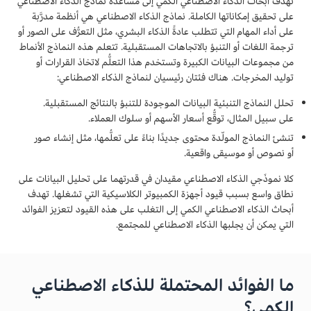
تهدف أبحاث الذكاء الاصطناعي الكمي إلى مساعدة نماذج الذكاء الاصطناعي
على تحقيق إمكاناتها الكاملة. نماذج الذكاء الاصطناعي هي أنظمة مدرَّبة
على أداء المهام التي تتطلب عادةً الذكاء البشري، مثل التعرُّف على الصور أو
ترجمة اللغات أو التنبؤ بالاتجاهات المستقبلية. تتعلم هذه النماذج الأنماط
من مجموعات البيانات الكبيرة وتستخدم هذا التعلُّم لاتخاذ القرارات أو
توليد المخرجات. هناك فئتان رئيسيان لنماذج الذكاء الاصطناعي:
تحلل النماذج التنبئية البيانات الموجودة للتنبؤ بالنتائج المستقبلية.
على سبيل المثال، توقُّع أسعار الأسهم أو سلوك العملاء.
تنشئ النماذج المولّدة محتوى جديدًا بناءً على تعلُّمها، مثل إنشاء صور
أو نصوص أو موسيقى واقعية.
كلا نموذَجي الذكاء الاصطناعي مقيدان في قدرتهما على تحليل البيانات على
نطاق واسع بسبب قيود أجهزة الكمبيوتر الكلاسيكية التي تشغلها. تهدف
أبحاث الذكاء الاصطناعي الكمي إلى التغلب على هذه القيود لتعزيز الفوائد
التي يمكن أن يجلبها الذكاء الاصطناعي للمجتمع.
ما الفوائد المحتملة للذكاء الاصطناعي
الكمي؟