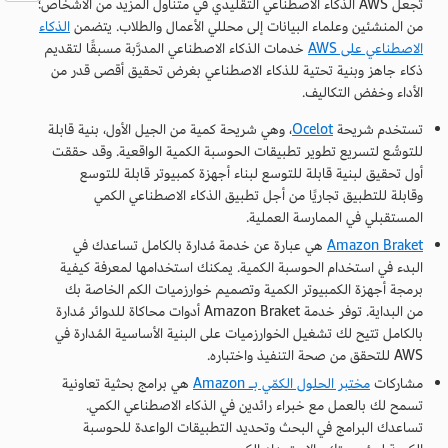
تجعل AWS الذكاء الاصطناعي التقليدي في متناول المزيد من الأشخاص؛
من المنشئين وعلماء البيانات إلى محللي الأعمال والطلاب. يتضمن
الذكاء
الاصطناعي على AWS
خدمات الذكاء الاصطناعي المدرَّبة مسبقًا لتقديم
ذكاء جاهز وبنية تحتية للذكاء الاصطناعي بغرض تحقيق أقصى قدر من
الأداء وخفض التكاليف.
تستخدم شريحة
Ocelot
، وهي شريحة كمية من الجيل الأول، بنية قابلة
للتوسُّع لتسريع تطوير تطبيقات الحوسبة الكمية الواقعية. وقد حققت
أول تحقيق لبنية قابلة للتوسع لبناء أجهزة كمبيوتر قابلة للتوسع
وقابلة للتطبيق تجاريًا من أجل تطبيق الذكاء الاصطناعي الكمي
المستقبلي في الممارسة العملية.
Amazon Braket
هي عبارة عن خدمة مُدارة بالكامل تساعدك في
البدء في استخدام الحوسبة الكمية. يمكنك استخدامها لمعرفة كيفية
برمجة أجهزة الكمبيوتر الكمية وتصميم خوارزميات الكم الخاصة بك
من البداية. توفر خدمة Amazon Braket أدوات محاكاة للدوائر مُدارة
بالكامل تتيح لك تشغيل الخوارزميات على البنية الأساسية المُدارة في
AWS للتحقق من صحة التنفيذ واختباره.
مشاركات
مختبر الحلول الكمّي بـ Amazon
هي برامج بحثية تعاونية
تسمح لك بالعمل مع خبراء رائدين في الذكاء الاصطناعي الكمي.
تساعدك البرامج في البحث وتحديد التطبيقات الواعدة للحوسبة