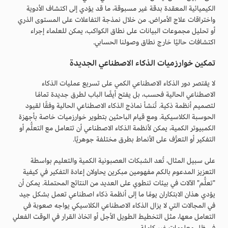
الكيميائية المعقدة بدقة غير مسبوقة، ما قد يؤدي إلى اكتشاف الأدوية
واختراقات علاج الأمراض. من خلال نمذجة التفاعلات على المستوى الذري
أو تحليل مجموعات البيانات على نطاق الكواكب، يمكن للعلماء إجراء
اكتشافات حاليًا خارج نطاق وصولنا الحسابي.
تمكين خوارزميات الذكاء الاصطناعي الجديدة
لا يقتصر دور الذكاء الاصطناعي الكمي على تسريع عمليات الذكاء
الاصطناعي الحالية فحسب، بل يفتح أيضًا الباب لطرق جديدة تمامًا
لتصميم أنظمة ذكية. تُنشأ نماذج الذكاء الاصطناعي الحالية وفقًا لقيود
الحوسبة الكلاسيكية. ومع قيام الباحثين بتطوير خوارزميات خاصة بأجهزة
الكمبيوتر الكمية، يمكن لأنظمة الذكاء الاصطناعي أن تتعامل مع التعلُّم أو
التفكير أو التعرُّف على الأنماط بطرق مختلفة جوهريًا.
على سبيل المثال، تُعد الشبكات العصبونية الكمية والتعليم بواسطة
التعزيز المدعوم بالكم مفهومين مبكرين يحاولان إعادة التفكير في كيفية
"تعلُّم" الآلات في بيئات تنطوي على العديد من النتائج المحتملة. يمكن أن
يؤدي هذان الابتكاران يومًا ما إلى أنظمة ذكاء اصطناعي تعمل بشكل جيد
في المجالات التي لا يزال الذكاء الاصطناعي الكلاسيكي يواجه صعوبة في
التعامل معها، مثل التخطيط الطويل الأجل أو اتخاذ القرار في الوقت الفعلي
في ظل معلومات غير كاملة.