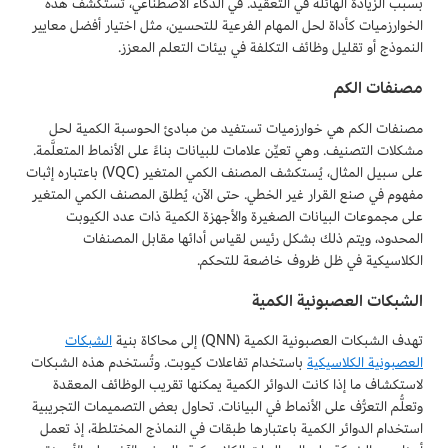
بسبب الزيادة الهائلة في التعقيد. في الذكاء الاصطناعي، تُستكشف هذه
الخوارزميات كأداة لحل المهام الفرعية للتحسين، مثل اختيار أفضل معايير
النموذج أو تقليل وظائف التكلفة في بيئات التعلم المعزز.
مصنفات الكم
مصنفات الكم هي خوارزميات تستفيد من مبادئ الحوسبة الكمية لحل
مشكلات التصنيف. وهي تعيِّن علامات للبيانات بناءً على الأنماط المتعلَّمة.
على سبيل المثال، يُستكشف المصنف الكمي المتغير (VQC) باعتباره إثبات
مفهوم في صنع القرار غير الخطي. حتى الآن، يُطلق المصنف الكمي المتغير
على مجموعات البيانات الصغيرة والأجهزة الكمية ذات عدد الكيوبت
المحدود، ويتم ذلك بشكل رئيس لقياس أدائها مقابل المصنفات
الكلاسيكية في ظل ظروف خاضعة للتحكم.
الشبكات العصبونية الكمية
تهدف الشبكات العصبونية الكمية (QNN) إلى محاكاة بنية
الشبكات
العصبونية الكلاسيكية
باستخدام تفاعلات كيوبت. وتُستخدم هذه الشبكات
لاستكشاف ما إذا كانت الدوائر الكمية يمكنها تقريب الوظائف المعقدة
وتعلُّم التعرُّف على الأنماط في البيانات. تحاول بعض التصميمات التجريبية
استخدام الدوائر الكمية باعتبارها طبقات في النماذج المختلطة، إذ تعمل