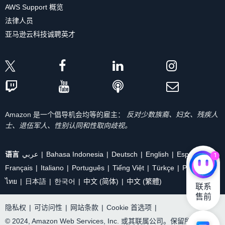
AWS Support 概览
法律人员
亚马逊云科技诚聘英才
Amazon 是一个倡导机会均等的雇主：
反对少数族裔、妇女、残疾人
士、退伍军人、性别认同和性取向歧视。
语言
عربي
Bahasa Indonesia
Deutsch
English
Español
1
Français
Italiano
Português
Tiếng Việt
Türkçe
Ρусский
ไทย
日本語
한국어
中文 (简体)
中文 (繁體)
联系

售前
隐私权
|
可访问性
|
网站条款
|
Cookie 首选项
|
© 2024, Amazon Web Services, Inc. 或其联属公司。保留所有权利。