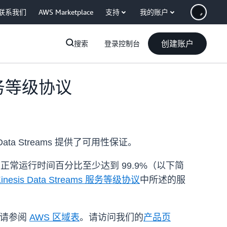
联系我们
AWS Marketplace
支持
我的账户
创建账户
搜索
登录控制台
 的服务等级协议
Data Streams 提供了可用性保证。
期的月度正常运行时间百分比至少达到 99.9%（以下简
Kinesis Data Streams 服务等级协议
中所述的服
息，请参阅
AWS 区域表
。请访问我们的
产品页