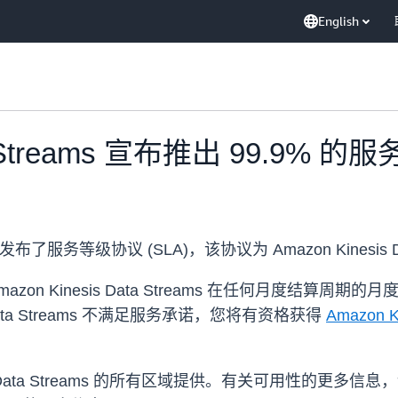
English
ata Streams 宣布推出 99.9%
发布了服务等级协议 (SLA)，该协议为 Amazon Kinesis 
on Kinesis Data Streams 在任何月度结算周
 Data Streams 不满足服务承诺，您将有资格获得
Amazon 
sis Data Streams 的所有区域提供。有关可用性的更多信