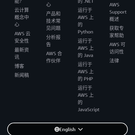
能？
的 .NET
心
AWS
云计算
运行于
Support
产品和
概念中
AWS 上
概述
技术常
心
的
见问题
获取专
Python
AWS 云
家帮助
分析报
安全性
运行于
告
AWS 可
AWS 上
最新资
访问性
AWS 合
的 Java
讯
作伙伴
法律
运行于
博客
AWS 上
新闻稿
的 PHP
运行于
AWS 上
的
JavaScript
English