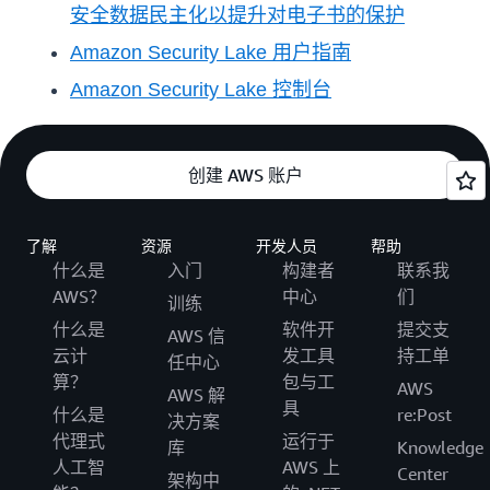
安全数据民主化以提升对电子书的保护
Amazon Security Lake 用户指南
Amazon Security Lake 控制台
创建 AWS 账户
了解
资源
开发人员
帮助
什么是
入门
构建者
联系我
AWS？
中心
们
训练
什么是
软件开
提交支
AWS 信
云计
发工具
持工单
任中心
算？
包与工
AWS
AWS 解
具
什么是
re:Post
决方案
代理式
运行于
库
Knowledge
人工智
AWS 上
Center
架构中