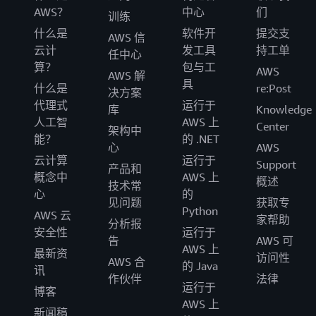
AWS？
中心
们
训练
什么是
软件开
提交支
AWS 信
云计
发工具
持工单
任中心
算？
包与工
AWS
AWS 解
具
什么是
re:Post
决方案
代理式
运行于
库
Knowledge
人工智
AWS 上
Center
架构中
能？
的 .NET
心
AWS
云计算
运行于
Support
产品和
概念中
AWS 上
概述
技术常
心
的
见问题
获取专
Python
AWS 云
家帮助
分析报
安全性
运行于
告
AWS 可
AWS 上
最新资
访问性
AWS 合
的 Java
讯
作伙伴
法律
运行于
博客
AWS 上
新闻稿