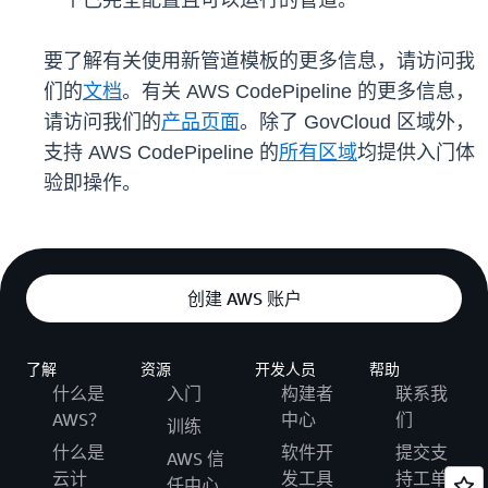
一个已完全配置且可以运行的管道。
要了解有关使用新管道模板的更多信息，请访问我
们的
文档
。有关 AWS CodePipeline 的更多信息，
请访问我们的
产品页面
。除了 GovCloud 区域外，
支持 AWS CodePipeline 的
所有区域
均提供入门体
验即操作。
创建 AWS 账户
了解
资源
开发人员
帮助
什么是
入门
构建者
联系我
AWS？
中心
们
训练
什么是
软件开
提交支
AWS 信
云计
发工具
持工单
任中心