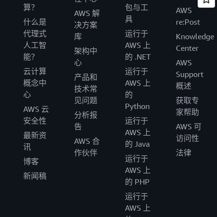
算？
包与工
AWS
AWS 解
具
什么是
re:Post
决方案
代理式
运行于
库
Knowledge
人工智
AWS 上
Center
架构中
能？
的 .NET
心
AWS
云计算
运行于
Support
产品和
概念中
AWS 上
概述
技术常
心
的
见问题
获取专
Python
AWS 云
家帮助
分析报
安全性
运行于
告
AWS 可
AWS 上
最新资
访问性
AWS 合
的 Java
讯
作伙伴
法律
运行于
博客
AWS 上
新闻稿
的 PHP
运行于
AWS 上