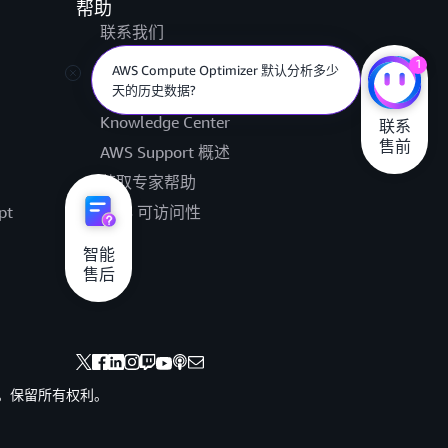
帮助
联系我们
提交支持工单
1
AWS Compute Optimizer 默认分析多少
天的历史数据?
AWS re:Post
Knowledge Center
联系

售前
AWS Support 概述
获取专家帮助
pt
AWS 可访问性
法律
智能

售后
其联属公司。保留所有权利。