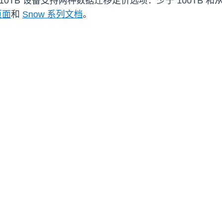
ptimized 210TB 设备支持两种数据迁移定价选项：少于 100T
页面
和
Snow 系列文档
。