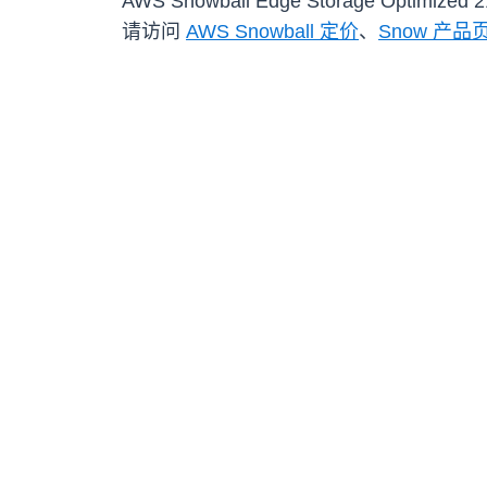
AWS Snowball Edge Storage O
请访问
AWS Snowball 定价
、
Snow 产品