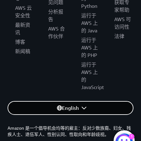
见问题
获取专
Python
AWS 云
家帮助
分析报
安全性
运行于
告
AWS 可
AWS 上
最新资
访问性
AWS 合
的 Java
讯
作伙伴
法律
运行于
博客
AWS 上
新闻稿
的 PHP
运行于
AWS 上
的
JavaScript
English
Amazon 是一个倡导机会均等的雇主：反对少数族裔、妇女、残
疾人士、退伍军人、性别认同、性取向和年龄歧视。
1