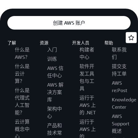
创建 AWS 账户
了解
资源
开发人员
帮助
什么是
入门
构建者
联系我
AWS？
中心
们
训练
什么是
软件开
提交支
AWS 信
云计
发工具
持工单
任中心
算？
包与工
AWS
AWS 解
具
什么是
re:Post
决方案
代理式
运行于
库
Knowledge
人工智
AWS 上
Center
架构中
能？
的 .NET
心
AWS
云计算
运行于
Support
产品和
概念中
AWS 上
概述
技术常
心
的