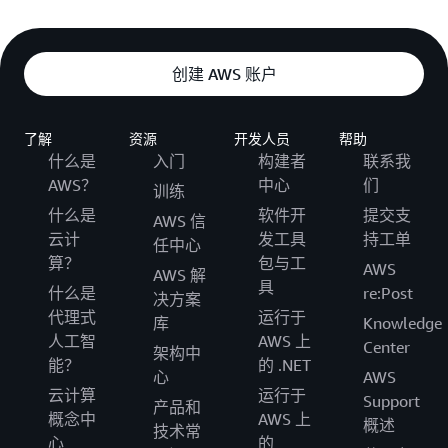
创建 AWS 账户
了解
资源
开发人员
帮助
什么是
入门
构建者
联系我
AWS？
中心
们
训练
什么是
软件开
提交支
AWS 信
云计
发工具
持工单
任中心
算？
包与工
AWS
AWS 解
具
什么是
re:Post
决方案
代理式
运行于
库
Knowledge
人工智
AWS 上
Center
架构中
能？
的 .NET
心
AWS
云计算
运行于
Support
产品和
概念中
AWS 上
概述
技术常
心
的