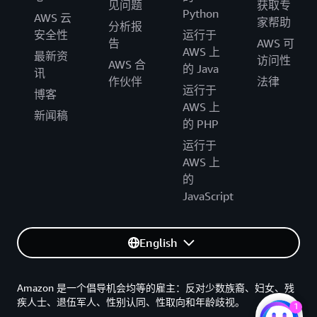
见问题
获取专
Python
AWS 云
家帮助
分析报
安全性
运行于
告
AWS 可
AWS 上
最新资
访问性
AWS 合
的 Java
讯
作伙伴
法律
运行于
博客
AWS 上
新闻稿
的 PHP
运行于
AWS 上
的
JavaScript
English
Amazon 是一个倡导机会均等的雇主：反对少数族裔、妇女、残
疾人士、退伍军人、性别认同、性取向和年龄歧视。
1