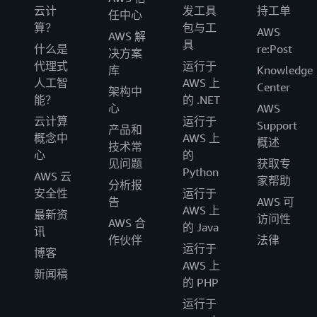
云计
发工具
持工单
任中心
算？
包与工
AWS
AWS 解
具
什么是
re:Post
决方案
代理式
运行于
库
Knowledge
人工智
AWS 上
Center
架构中
能？
的 .NET
心
AWS
云计算
运行于
Support
产品和
概念中
AWS 上
概述
技术常
心
的
见问题
获取专
Python
AWS 云
家帮助
分析报
安全性
运行于
告
AWS 可
AWS 上
最新资
访问性
AWS 合
的 Java
讯
作伙伴
法律
运行于
博客
AWS 上
新闻稿
的 PHP
运行于