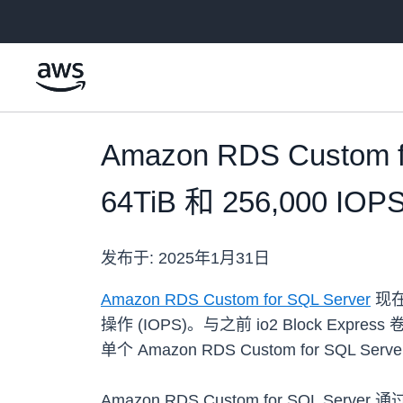
跳至主要内容
Amazon RDS Custom 
64TiB 和 256,000 IOP
发布于:
2025年1月31日
Amazon RDS
Custom for SQL Server
现在
操作 (IOPS)。与之前 io2 Block E
单个 Amazon RDS Custom for SQ
Amazon RDS Custom for SQL Server