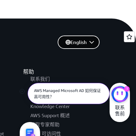
English
帮助
联系我们
提交支持工单
1
AWS Managed Microsoft AD 如何保证
高可用性？
AWS re:Post
Knowledge Center
联系

售前
AWS Support 概述
获取专家帮助
pt
AWS 可访问性