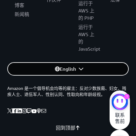
运行于
博客
AWS 上
新闻稿
的 PHP
运行于
AWS 上
的
JavaScript
English
Amazon 是一个倡导机会均等的雇主：反对少数族裔、妇女、残
疾人士、退伍军人、性别认同、性取向和年龄歧视。
1
联系

售前
回到顶部