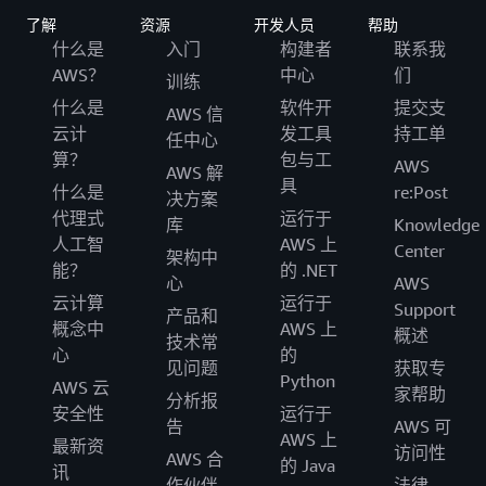
了解
资源
开发人员
帮助
什么是
入门
构建者
联系我
AWS？
中心
们
训练
什么是
软件开
提交支
AWS 信
云计
发工具
持工单
任中心
算？
包与工
AWS
AWS 解
具
什么是
re:Post
决方案
代理式
运行于
库
Knowledge
人工智
AWS 上
Center
架构中
能？
的 .NET
心
AWS
云计算
运行于
Support
产品和
概念中
AWS 上
概述
技术常
心
的
见问题
获取专
Python
AWS 云
家帮助
分析报
安全性
运行于
告
AWS 可
AWS 上
最新资
访问性
AWS 合
的 Java
讯
作伙伴
法律