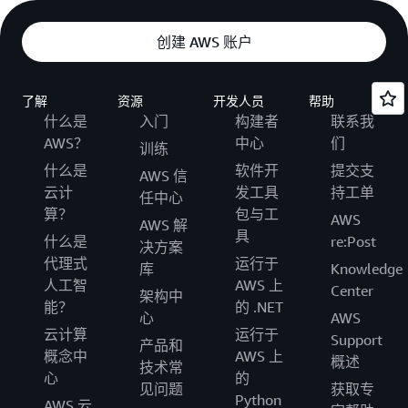
创建 AWS 账户
了解
资源
开发人员
帮助
什么是
入门
构建者
联系我
AWS？
中心
们
训练
什么是
软件开
提交支
AWS 信
云计
发工具
持工单
任中心
算？
包与工
AWS
AWS 解
具
什么是
re:Post
决方案
代理式
运行于
库
Knowledge
人工智
AWS 上
Center
架构中
能？
的 .NET
心
AWS
云计算
运行于
Support
产品和
概念中
AWS 上
概述
技术常
心
的
见问题
获取专
Python
AWS 云