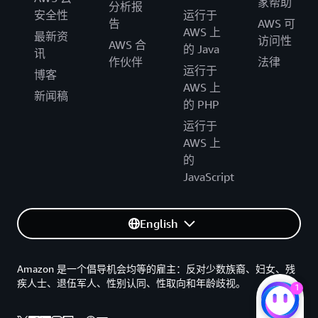
家帮助
分析报
安全性
运行于
告
AWS 可
AWS 上
最新资
访问性
AWS 合
的 Java
讯
作伙伴
法律
运行于
博客
AWS 上
新闻稿
的 PHP
运行于
AWS 上
的
JavaScript
English
Amazon 是一个倡导机会均等的雇主：反对少数族裔、妇女、残
疾人士、退伍军人、性别认同、性取向和年龄歧视。
1