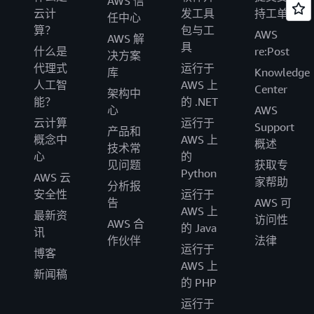
AWS 信
云计
发工具
持工单
任中心
算？
包与工
AWS
AWS 解
具
什么是
re:Post
决方案
代理式
运行于
库
Knowledge
人工智
AWS 上
Center
架构中
能？
的 .NET
心
AWS
云计算
运行于
Support
产品和
概念中
AWS 上
概述
技术常
心
的
见问题
获取专
Python
AWS 云
家帮助
分析报
安全性
运行于
告
AWS 可
AWS 上
最新资
访问性
AWS 合
的 Java
讯
作伙伴
法律
运行于
博客
AWS 上
新闻稿
的 PHP
运行于