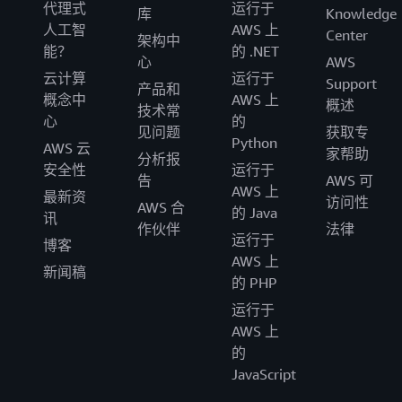
代理式
运行于
库
Knowledge
人工智
AWS 上
Center
架构中
能？
的 .NET
心
AWS
云计算
运行于
Support
产品和
概念中
AWS 上
概述
技术常
心
的
见问题
获取专
Python
AWS 云
家帮助
分析报
安全性
运行于
告
AWS 可
AWS 上
最新资
访问性
AWS 合
的 Java
讯
作伙伴
法律
运行于
博客
AWS 上
新闻稿
的 PHP
运行于
AWS 上
的
JavaScript