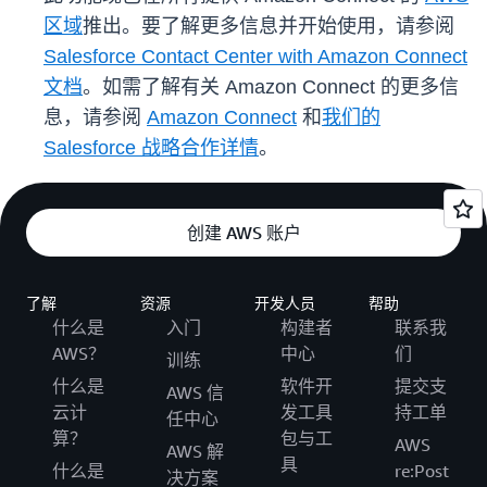
区域
推出。要了解更多信息并开始使用，请参阅
Salesforce Contact Center with Amazon Connect
文档
。如需了解有关 Amazon Connect 的更多信
息，请参阅
Amazon Connect
和
我们的
Salesforce 战略合作详情
。
创建 AWS 账户
了解
资源
开发人员
帮助
什么是
入门
构建者
联系我
AWS？
中心
们
训练
什么是
软件开
提交支
AWS 信
云计
发工具
持工单
任中心
算？
包与工
AWS
AWS 解
具
什么是
re:Post
决方案