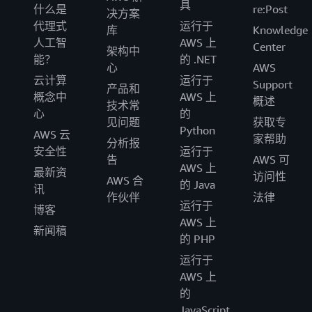
具
什么是
re:Post
决方案
代理式
运行于
库
Knowledge
人工智
AWS 上
Center
架构中
能？
的 .NET
心
AWS
云计算
运行于
Support
产品和
概念中
AWS 上
概述
技术常
心
的
见问题
获取专
Python
AWS 云
家帮助
分析报
安全性
运行于
告
AWS 可
AWS 上
最新资
访问性
AWS 合
的 Java
讯
作伙伴
法律
运行于
博客
AWS 上
新闻稿
的 PHP
运行于
AWS 上
的
JavaScript