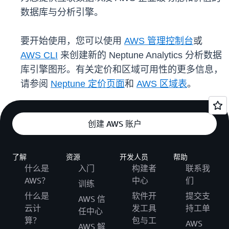
数据库与分析引擎。
要开始使用，您可以使用
AWS 管理控制台
或
AWS CLI
来创建新的 Neptune Analytics 分析数据
库引擎图形。有关定价和区域可用性的更多信息，
请参阅
Neptune 定价页面
和
AWS 区域表
。
创建 AWS 账户
了解
资源
开发人员
帮助
什么是
入门
构建者
联系我
AWS？
中心
们
训练
什么是
软件开
提交支
AWS 信
云计
发工具
持工单
任中心
算？
包与工
AWS
AWS 解