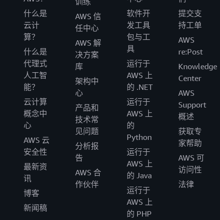
训练
什么是
软件开
提交支
AWS 信
云计
发工具
持工单
任中心
算？
包与工
AWS
AWS 解
具
什么是
re:Post
决方案
代理式
运行于
库
Knowledge
人工智
AWS 上
Center
架构中
能？
的 .NET
心
AWS
云计算
运行于
Support
产品和
概念中
AWS 上
概述
技术常
心
的
见问题
获取专
Python
AWS 云
家帮助
分析报
安全性
运行于
告
AWS 可
AWS 上
最新资
访问性
AWS 合
的 Java
讯
作伙伴
法律
运行于
博客
AWS 上
新闻稿
的 PHP