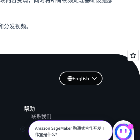
插播功能实现内容变现，同时将所有视频处理基础设施部
装和分发视频。
English
帮助
联系我们
提交支持工单
1
Amazon SageMaker 融通式合作开发工
作室是什么?
AWS re:Post