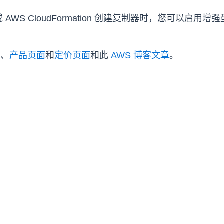
LI 或 AWS CloudFormation 创建复制器时，您可
档
、
产品页面
和
定价页面
和此
AWS 博客文章
。