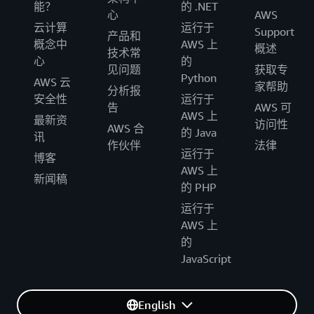
能？
的 .NET
心
AWS
云计算
运行于
Support
产品和
概念中
AWS 上
概述
技术常
心
的
见问题
获取专
Python
AWS 云
家帮助
分析报
安全性
运行于
告
AWS 可
AWS 上
最新资
访问性
AWS 合
的 Java
讯
作伙伴
法律
运行于
博客
AWS 上
新闻稿
的 PHP
运行于
AWS 上
的
JavaScript
English