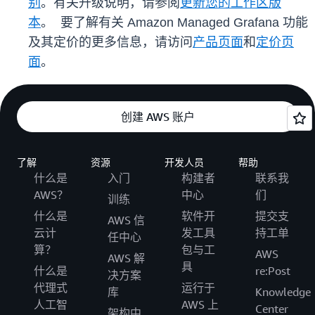
别
。有关升级说明，请参阅
更新您的工作区版
本
。 要了解有关 Amazon Managed Grafana 功能
及其定价的更多信息，请访问
产品页面
和
定价页
面
。
创建 AWS 账户
了解
资源
开发人员
帮助
什么是
入门
构建者
联系我
AWS？
中心
们
训练
什么是
软件开
提交支
AWS 信
云计
发工具
持工单
任中心
算？
包与工
AWS
AWS 解
具
什么是
re:Post
决方案
代理式
运行于
库
Knowledge
人工智
AWS 上
Center
架构中