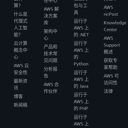
任中心
算？
包与工
AWS
AWS 解
具
什么是
re:Post
决方案
代理式
运行于
库
Knowledge
人工智
AWS 上
Center
架构中
能？
的 .NET
心
AWS
云计算
运行于
Support
产品和
概念中
AWS 上
概述
技术常
心
的
见问题
获取专
Python
AWS 云
家帮助
分析报
安全性
运行于
告
AWS 可
AWS 上
最新资
访问性
AWS 合
的 Java
讯
作伙伴
法律
运行于
博客
AWS 上
新闻稿
的 PHP
运行于
AWS 上