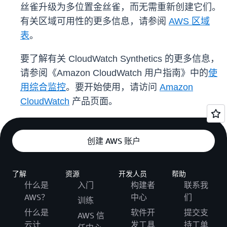
丝雀升级为多位置金丝雀，而无需重新创建它们。
有关区域可用性的更多信息，请参阅
AWS 区域
表
。
要了解有关 CloudWatch Synthetics 的更多信息，
请参阅《Amazon CloudWatch 用户指南》中的
使
用综合监控
。要开始使用，请访问
Amazon
CloudWatch
产品页面。
创建 AWS 账户
了解
资源
开发人员
帮助
什么是
入门
构建者
联系我
AWS？
中心
们
训练
什么是
软件开
提交支
AWS 信
云计
发工具
持工单