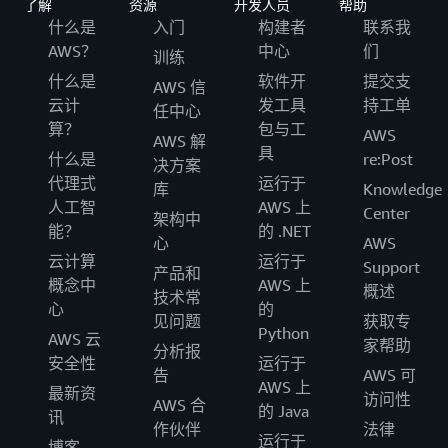
了解
资源
开发人员
帮助
什么是
入门
构建者
联系我
AWS？
中心
们
训练
什么是
软件开
提交支
AWS 信
云计
发工具
持工单
任中心
算？
包与工
AWS
AWS 解
具
什么是
re:Post
决方案
代理式
运行于
库
Knowledge
人工智
AWS 上
Center
架构中
能？
的 .NET
心
AWS
云计算
运行于
Support
产品和
概念中
AWS 上
概述
技术常
心
的
见问题
获取专
Python
AWS 云
家帮助
分析报
安全性
运行于
告
AWS 可
AWS 上
最新资
访问性
AWS 合
的 Java
讯
作伙伴
法律
运行于
博客