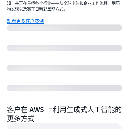
知，并正在重塑各个行业——从全球电信和企业工作流程，到药
Ericsson：连接的未来
物发现以及赛车日精彩呈现方式。
观看更多客户案例
AWS 创始人聚焦：WRITER
Genentech：利用 Amazon Bedrock 代理实现药物研究
自动化
F1 利用 Track Pulse 加速比赛日的精彩呈现
客户在 AWS 上利用生成式人工智能的
更多方式