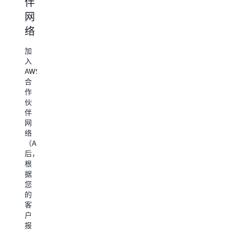
伴
伴
的
能
A
网
路
人
能
人
络
径
工
力
工
智
智
计
加
能
对
能
划
入
能
于
AWS
力
和
并
开
合
计
发
数
审
作
划
在
据
查
伙
后
AWS
伴
贵
上
知
计
网
公
运
识
划
络
司
行
（APN）
的
中
要
或
后，
主
与
心
求
根
要
AWS
访
据
联
集
访
您
系
成
问
问
的
人
的
资
合
客
将
软
作
户
收
源
件
伙
报
到
的