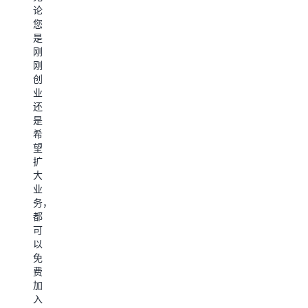
咨
合
论
的
卡
询、
作
您
权
下，
专
伙
是
益
找
业、
伴
刚
指
到
托
手
刚
南
“人
管
册、
创
有
工
式
AWS
业
助
智
和
服
还
于
能”，
转
务
是
您
然
售
资
希
充
后
服
产
望
分
选
务
包
扩
利
择
的
和
大
用
验
组
领
业
已
证
织，
先
务，
通
清
请
的
都
过
单
注
生
可
该
中
册
成
以
计
列
服
式
免
划
出
务
人
费
获
的
路
工
加
得
最
径
智
入
的
符
并