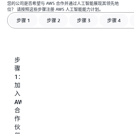
您的公司是否希望与 AWS 合作并通过人工智能展现其领先地
位？ 请按照这些步骤注册 AWS 人工智能能力计划。
步骤 1
步骤 2
步骤 3
步骤 4
步
步
步
步
骤
骤
骤
骤
1：
2：
3：
4：
5
加
注
在
选
入
册
AWS
择
AWS
AWS
合
AWS
合
合
作
人
作
作
伙
工
在
伙
伙
伴
智
加
入