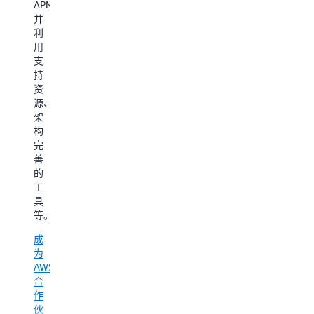
能
APN
市
合
满
和
并
场
您
足
代
利
推
的
最
理
用
广
AWS
低
式
支
权
合
验
人
持
益
作
证
工
资
认
伙
标
智
源、
可
伴
准，
能
架
抢
路
即
研
构
先
径
成
究。
完
访
（软
为
善
问
件
AWS
的
权
服
Advanced
工
A
务）
Tier
具
专
的
服
等。
家
能
务
互
力
合
成
动
要
作
为
资
求。
伙
AWS
金
从
伴。
合
激
合
详
作
励
作
细
伙
以