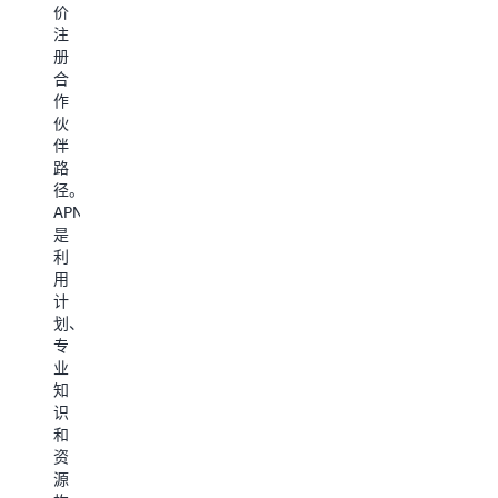
和
伴
价
一
组
中
培
注
封
织，
心
册
欢
请
训
中
合
迎
注
提
作
电
册
访
供
伙
子
软
问
的
伴
邮
件
合
最
路
件
路
作
符
径。
其
径
伙
合
APN
中
并
伴
您
是
概
满
中
的
利
述
足
心
AWS
用
了
最
中
合
计
贵
低
的
作
划、
公
验
人
伙
专
司
证
工
伴
业
可
标
智
路
知
以
准，
能
径
识
利
即
和
（软
和
用
成
数
件
资
的
功
据
服
源
权
完
知