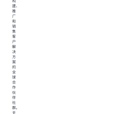
务）
构
益
成
识
的
建、
包
AWS
中
验
推
括
基
心
，
证
广
您
础
随
检
和
的
技
时
查
销
A
术
了
清
售
合
审
解
单
客
作
核
最
户
伙
在
（FTR）。
新
解
伴
AWS
详
的
决
徽
能
细
人
方
章
力
了
工
案
阅
计
解
智
的
读
划
AWS
能
全
这
页
FTR
趋
球
封
面
对
势、
合
电
的
于
热
作
子
“使
利
门
伙
邮
用
用
使
伴
件
案
AWS
用
社
和
例”
提
案
群。
我
选
供
例、
无
们
项