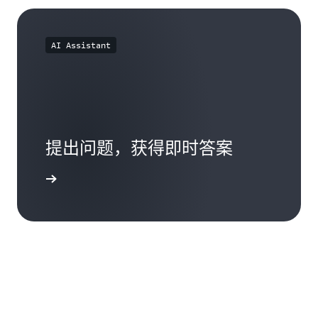
指
益
硬
导，
指
件
从
南
设
而
AI Assistant
备
提
的
高
组
您
织，
的
请
专
注
业
册
知
提出问题，获得即时答案
硬
识
件
并
路
开始对话
更
径
快
并
地
满
满
足
足
最
AWS
低
能
验
力
证
要
标
求。