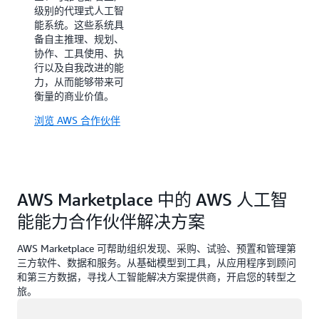
级别的代理式人工智
中的合作伙伴提供的
能系统。这些系统具
解决方案利用基础模
备自主推理、规划、
型（FM）和相关技
协作、工具使用、执
术来实施特定的垂直
行以及自我改进的能
使用案例（例如：患
力，从而能够带来可
者体验、电子健康病
衡量的商业价值。
历分析、药物发现、
金融产品分析、财务
浏览 AWS 合作伙伴
咨询、生产计划、质
量检查、虚拟购物助
手和产品说明生
成），以及影响所有
垂直行业的横向使用
AWS Marketplace 中的 AWS 人工智
案例（例如，服务
台、知识管理、自助
能能力合作伙伴解决方案
服务、员工入职、采
购和 IT 服务管
AWS Marketplace 可帮助组织发现、采购、试验、预置和管理第
理）。
三方软件、数据和服务。从基础模型到工具，从应用程序到顾问
和第三方数据，寻找人工智能解决方案提供商，开启您的转型之
浏览 AWS 合作伙伴
旅。
正在加载