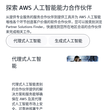
AWS 人工智能能力合作伙伴可推动应用程序的开发
引领潮流，开发出构建和将先进人工智能技术部署到
探索 AWS 人工智能能力合作伙伴
并在训练和推理过程中大大节省成本。他们拥有独特
生产中所需的服务、应用程序、工具和基础设施。
的技能，使他们能够在各行各业创建和推出变革性的
从提供专业服务的服务合作伙伴到提供工具并为 AWS 人工智能
应用程序。
堆栈各个环节创造客户价值的软件合作伙伴，您可以按类别浏览
Partner Solutions Finder，快速找到您所在地区合适的合作伙伴
来完成相关工作。
代理式人工智能
生成式人工智能
代理式人工智
能
代理式人工智能类别
的合作伙伴提供的解
生成式人工智
决方案和服务能够确
保在 AWS 及其代理
能
式人工智能市场上安
全、可靠地部署生产
生成式人工智能类别