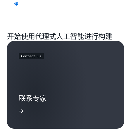
伙
了
伴
及
伴
解
在
中
AWS
A
心
合
上
中
作
提
提
伙
开始使用代理式人工智能进行构建
升
供
伴
技
的
级
能
AWS
别
的
能
要
Contact us
方
力
求
法
Navigate
对
路
访
于
径
问
开
开
合
发
始
，
作
与
以
联系专家
伙
AWS
获
伴
配
得
中
合
获得解答
规
心
使
范
的
用
性
权
的