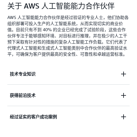
关于 AWS 人工智能能力合作伙伴
AWS 人工智能能力合作伙伴是经过验证的专业人士，他们协助各
组织部署可投入生产的人工智能系统，从而实现切实的商业价
值。目前只有不到 40% 的企业已经完成了试验阶段，这些合作
伙伴专注于能够感知环境、对目标进行推理，并在极少的人工干
预下采取有针对性的措施的复杂人工智能工作负载。它们代表了
代理式人工智能和生成式人工智能类别中合作伙伴的最高验证水
平，可确保为客户提供最高的安全性、可靠性和卓越运营标准。
技术专业知识
这些合作伙伴是实施人工智能解决方案的首选专家，
获得前沿技术
可为全球 AWS 客户创造价值并推动其业务增长。他
们拥有丰富的专业知识、实地经验和成功的项目案
借助优化的人工智能推理技术、强大的计算平台、无
经过证实的客户成功案例
例，并使用 AWS 的人工智能工具来制定创新的解决
缝的身份集成、强大的安全性以及负责任的人工智能
方案，从而能够以创意性的方式大规模构建、训练、
策略，这些合作伙伴能够赢得并保持客户信任。他们
部署和利用基础模型。