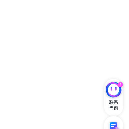
格
鉴
定
计
划
验
证
您
的
硬
件
1
联系

售前