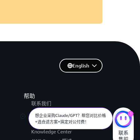
English
帮助
联系我们
提交支持工单
1
想企业采购Claude/GPT？帮您对比价格
AWS re:Post
+选合适方案+搞定对公付费！
Knowledge Center
联系

售前