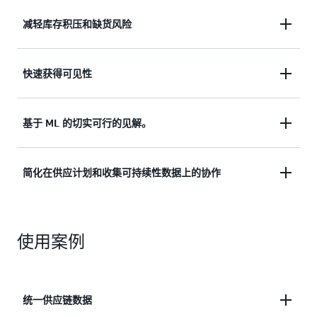
减轻库存积压和缺货风险
缓解库存过剩和库存不足风险，从而改善客户体验，
快速获得可见性
同时降低过高的库存成本。
无需更换平台、预付许可费用或长期承诺，即可快速
基于 ML 的切实可行的见解。
获取跨供应链的可见性。
借助由机器学习（ML）提供支持的可行见解，做出
简化在供应计划和收集可持续性数据上的协作
更明智的供应链决策。
更安全、更轻松地与合作伙伴就供应计划和订单承诺
进行协作。识别并缓解材料或组件短缺问题，有效收
使用案例
集可持续性数据。
统一供应链数据