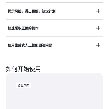
从供应链中收集库存和可持续性数据，并使用机器学
揭示风险，得出见解，制定计划
习将不同的数据转换为统一的数据湖。
获得由机器学习提供支持的见解，洞察整个供应链中
快速采取正确的操作
探索 AWS Supply Chain N 级可见性和 AWS Supply
的潜在库存风险。制定更准确的供需计划。
Chain 可持续性（即将推出）»
查看推荐的行动，以降低风险，并与合作伙伴协作，
使用生成式人工智能回答问题
详细了解 ML 驱动型见解 »
了解有关 AWS Supply Chain 数据湖的更多信息»
更快地达成一致并执行决策。
获取关于供应链问题的智能答案，并可视化复杂情景
探索推荐的行动和协作 »
如何开始使用
的结果以及不同决策之间的权衡。
探索 AWS Supply Chain 中的 Amazon Q »
功能页面