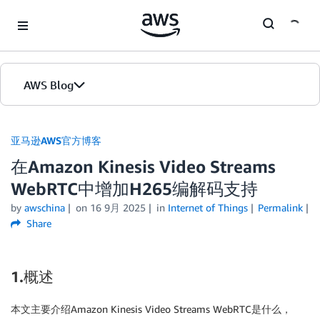
Skip to Main Content
AWS Blog
首页
亚马逊AWS官方博客
在Amazon Kinesis Video Streams
版本
WebRTC中增加H265编解码支持
by
awschina
on
16 9月 2025
in
Internet of Things
Permalink
Share
1.概述
本文主要介绍Amazon Kinesis Video Streams WebRTC是什么，