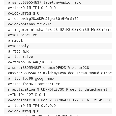
a=ssrc:680554637 label:myAudioTrack

a=rtcp:9 IN IP4 0.0.0.0

a=ice-ufrag:g+OT

a=ice-pwd:gJ8wdDEeJfgk+6QmHYVmS+7C

a=ice-options:trickle

a=fingerprint:sha-256 26:D2:F8:C3:B5:6D:F5:CC:27:56:
a=setup:active

a=mid:1

a=sendonly

a=rtcp-mux

a=rtcp-rsize

a=rtpmap:96 AAC/16000

a=ssrc:680554637 cname:OFH2DfVtzdnar0C8

a=ssrc:680554637 msid:myKvsVideoStream myAudioTrack

a=rtcp-fb:96 goog-remb

a=rtcp-fb:96 transport-cc

m=application 9 UDP/DTLS/SCTP webrtc-datachannel

c=IN IP4 127.0.0.1

a=candidate:0 1 udp 2130706431 172.31.6.139 49869 ty
a=rtcp:9 IN IP4 0.0.0.0

a=ice-ufrag:g+OT
