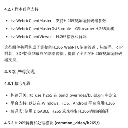
}
else
if
(
remainingNaluLength 
==
 cu
4.2.7
样本程序支持
                    pPayload
[
2
]
|=
(
1
<<
6
)
;
// Set 
}
kvsWebrtcClientMaster – 支持H.265视频编解码器参数
MEMCPY
(
pPayload 
+
 H265_FU_HEADER_SIZ
kvsWebrtcClientMasterGstSample – GStreamer H.265集成
kvsWebrtcClientViewer – H.265接收和解码
                pPayloadArray
->
payloadSubLength
[
payl
                pPayload 
+=
 pPayloadArray
->
payloadSu
这些组件共同构成了完整的H.265 WebRTC传输管道，从编码、RTP
}
封装、SDP协商到最终的网络传输，提供了全面的H.265视频编解码
器支持。
            pCurPtrInNalu 
+=
 curPayloadSize
;
            remainingNaluLength 
-=
 curPayloadSize
;
4.3
客户端实现
}
}
4.3.1
核心配置
CleanUp
:
构建开关: rtc_use_h265 在 build_overrides/build.gni 中定义
if
(
STATUS_FAILED
(
retStatus
)
&&
 sizeCalculationO
平台支持: 默认在 Windows、iOS、Android 平台启用H.265
        payloadLength 
=
0
;
编译宏: 使用 DISABLE_H265 宏来控制H.265功能的编译
        payloadSubLenSize 
=
0
;
}
4.3.2 H.265
解析和处理模块 (common_video/h265/)