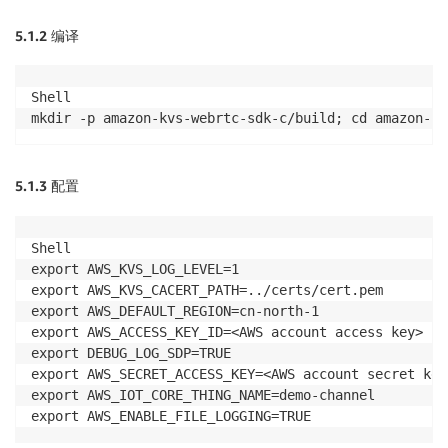
5.1.2
编译
Shell

mkdir -p amazon-kvs-webrtc-sdk-c/build; cd amazon-kv
5.1.3
配置
Shell

export AWS_KVS_LOG_LEVEL=1

export AWS_KVS_CACERT_PATH=../certs/cert.pem

export AWS_DEFAULT_REGION=cn-north-1

export AWS_ACCESS_KEY_ID=<AWS account access key>

export DEBUG_LOG_SDP=TRUE

export AWS_SECRET_ACCESS_KEY=<AWS account secret key>
export AWS_IOT_CORE_THING_NAME=demo-channel

export AWS_ENABLE_FILE_LOGGING=TRUE