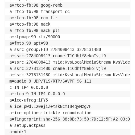
a=rtcp-fb:98 goog-remb

a=rtcp-fb:98 transport-cc

a=rtcp-fb:98 ccm fir

a=rtcp-fb:98 nack

a=rtcp-fb:98 nack pli

a=rtpmap:99 rtx/90000

a=fmtp:99 apt=98

a=ssrc-group:FID 2784008413 3278131480

a=ssrc:2784008413 cname:T1CdhfY8ekoTvjl9

a=ssrc:2784008413 msid:KvsLocalMediaStream KvsVideoTr
a=ssrc:3278131480 cname:T1CdhfY8ekoTvjl9

a=ssrc:3278131480 msid:KvsLocalMediaStream KvsVideoTr
m=audio 9 UDP/TLS/RTP/SAVPF 96 111

c=IN IP4 0.0.0.0

a=rtcp:9 IN IP4 0.0.0.0

a=ice-ufrag:iFY5

a=ice-pwd:L20ejiZ+tskNcmIB4qyMzg7F

a=ice-options:trickle renomination

a=fingerprint:sha-256 88:0B:73:50:7D:12:5F:A2:03:D5:
a=setup:actpass

a=mid:1
