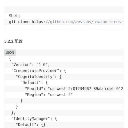
Shell

git clone https
:
//github.com/awslabs/amazon-kinesis-
5.2.2
配置
JSON
{

 "Version": "1.0",

 "CredentialsProvider": {

   "CognitoIdentity": {

     "Default": {

       "PoolId": "us-west-2:01234567-89ab-cdef-0123-
       "Region": "us-west-2"

     }

   }

 },

 "IdentityManager": {

   "Default": {}
