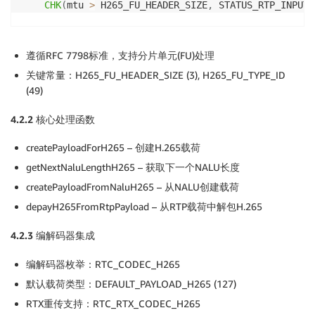
CHK
(
mtu 
>
 H265_FU_HEADER_SIZE
,
 STATUS_RTP_INPUT_
    naluType 
=
(
nalu
[
0
]
&
0x7E
)
>>
1
;
// 6 bits afte
遵循RFC 7798标准，支持分片单元(FU)处理
if
(
!
sizeCalculationOnly
)
{
关键常量：H265_FU_HEADER_SIZE (3), H265_FU_TYPE_ID
        pPayload 
=
 pPayloadArray
->
payloadBuffer
;
(49)
}
4.2.2
核心处理函数
if
(
naluLength 
<=
 mtu
)
{
// Single NALU https://www.rfc-editor.org/rf
createPayloadForH265 – 创建H.265载荷
        payloadLength 
+=
 naluLength
;
getNextNaluLengthH265 – 获取下一个NALU长度
        payloadSubLenSize
++
;
createPayloadFromNaluH265 – 从NALU创建载荷
if
(
!
sizeCalculationOnly
)
{
depayH265FromRtpPayload – 从RTP载荷中解包H.265
CHK
(
payloadSubLenSize 
<=
 pPayloadArray
->
                STATUS_BUFFER_TOO_SMALL
)
;
4.2.3
编解码器集成
MEMCPY
(
pPayload
,
 nalu
,
 naluLength
)
;
编解码器枚举：RTC_CODEC_H265
            pPayloadArray
->
payloadSubLength
[
payloadS
默认载荷类型：DEFAULT_PAYLOAD_H265 (127)
            pPayload 
+=
 pPayloadArray
->
payloadSubLen
}
RTX重传支持：RTC_RTX_CODEC_H265