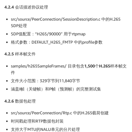
}
else
{
// Fragmentation units: https://www.rfc-edit
4.2.4
会话描述协议处理
        maxPayloadSize 
=
 mtu 
-
 H265_FU_HEADER_SIZE
;
src/source/PeerConnection/SessionDescription.c 中的H.265
// According to the RFC, the first octet is 
SDP处理
        remainingNaluLength 
-=
2
;
SDP值配置：”H265/90000″ 用于rtpmap
        pCurPtrInNalu 
=
 nalu 
+
2
;
格式参数：DEFAULT_H265_FMTP 中的profile参数
while
(
remainingNaluLength 
!=
0
)
{
4.2.5
样本帧文件
            curPayloadSize 
=
MIN
(
maxPayloadSize
,
 rem
            payloadSubLenSize
++
;
samples/h265SampleFrames/ 目录包含
1,500个H.265样本帧文
            payloadLength 
+=
 H265_FU_HEADER_SIZE 
+
 c
件
文件大小范围：329字节到11,840字节
if
(
!
sizeCalculationOnly
)
{
CHK
(
payloadSubLenSize 
<=
 pPayloadArr
涵盖I帧（关键帧）和P帧（预测帧）的完整测试集
                    STATUS_BUFFER_TOO_SMALL
)
;
4.2.6
数据包处理
                pPayload
[
0
]
=
(
H265_FU_TYPE_ID 
<<
1
)
                pPayload
[
1
]
=
 nalu
[
1
]
&
0xff
;
src/source/PeerConnection/Rtp.c 中的H.265载荷创建
                pPayload
[
2
]
=
 naluType 
&
0x3f
;
时间戳处理和RTP数据包封装
if
(
remainingNaluLength 
==
 naluLengt
支持大于MTU的NALU单元的分片处理
                    pPayload
[
2
]
|=
(
1
<<
7
)
;
// Set 