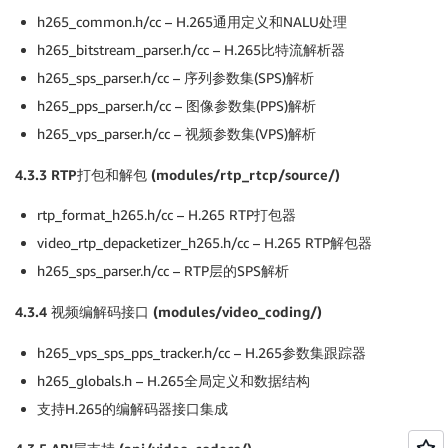
if
(
filledLength 
!=
NULL
&&
 filledSubLenSize 
!=
h265_common.h/cc – H.265通用定义和NALU处理
*
filledLength 
=
 payloadLength
;
*
filledSubLenSize 
=
 payloadSubLenSize
;
h265_bitstream_parser.h/cc – H.265比特流解析器
}
h265_sps_parser.h/cc – 序列参数集(SPS)解析
h265_pps_parser.h/cc – 图像参数集(PPS)解析
LEAVES
(
)
;
return
 retStatus
;
h265_vps_parser.h/cc – 视频参数集(VPS)解析
}
4.3.3 RTP
打包和解包 (modules/rtp_rtcp/source/)
rtp_format_h265.h/cc – H.265 RTP打包器
video_rtp_depacketizer_h265.h/cc – H.265 RTP解包器
h265_sps_parser.h/cc – RTP层的SPS解析
4.3.4
视频编解码接口 (modules/video_coding/)
h265_vps_sps_pps_tracker.h/cc – H.265参数集跟踪器
h265_globals.h – H.265全局定义和数据结构
支持H.265的编解码器接口集成