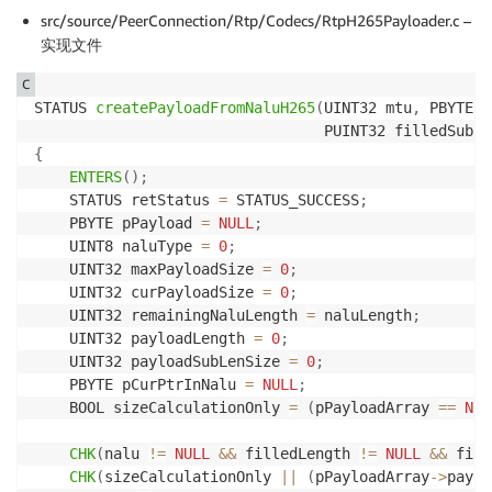
src/source/PeerConnection/Rtp/Codecs/RtpH265Payloader.c –
实现文件
C
STATUS 
createPayloadFromNaluH265
(
UINT32 mtu
,
 PBYTE n
                                 PUINT32 filledSubLe
{
ENTERS
(
)
;
    STATUS retStatus 
=
 STATUS_SUCCESS
;
    PBYTE pPayload 
=
NULL
;
    UINT8 naluType 
=
0
;
    UINT32 maxPayloadSize 
=
0
;
    UINT32 curPayloadSize 
=
0
;
    UINT32 remainingNaluLength 
=
 naluLength
;
    UINT32 payloadLength 
=
0
;
    UINT32 payloadSubLenSize 
=
0
;
    PBYTE pCurPtrInNalu 
=
NULL
;
    BOOL sizeCalculationOnly 
=
(
pPayloadArray 
==
NUL
CHK
(
nalu 
!=
NULL
&&
 filledLength 
!=
NULL
&&
 fill
CHK
(
sizeCalculationOnly 
||
(
pPayloadArray
->
paylo