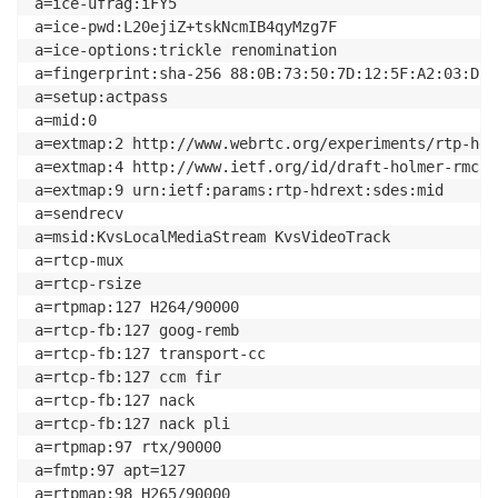
a=ice-ufrag:iFY5

a=ice-pwd:L20ejiZ+tskNcmIB4qyMzg7F

a=ice-options:trickle renomination

a=fingerprint:sha-256 88:0B:73:50:7D:12:5F:A2:03:D5:
a=setup:actpass

a=mid:0

a=extmap:2 http://www.webrtc.org/experiments/rtp-hdr
a=extmap:4 http://www.ietf.org/id/draft-holmer-rmcat
a=extmap:9 urn:ietf:params:rtp-hdrext:sdes:mid

a=sendrecv

a=msid:KvsLocalMediaStream KvsVideoTrack

a=rtcp-mux

a=rtcp-rsize

a=rtpmap:127 H264/90000

a=rtcp-fb:127 goog-remb

a=rtcp-fb:127 transport-cc

a=rtcp-fb:127 ccm fir

a=rtcp-fb:127 nack

a=rtcp-fb:127 nack pli

a=rtpmap:97 rtx/90000

a=fmtp:97 apt=127

a=rtpmap:98 H265/90000
