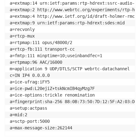
a=extmap:14 urn:ietf:params:rtp-hdrext:ssrc-audio-lev
a=extmap:2 http://www.webrtc.org/experiments/rtp-hdr
a=extmap:4 http://www.ietf.org/id/draft-holmer-rmcat
a=extmap:9 urn:ietf:params:rtp-hdrext:sdes:mid

a=recvonly

a=rtcp-mux

a=rtpmap:111 opus/48000/2

a=rtcp-fb:111 transport-cc

a=fmtp:111 minptime=10;useinbandfec=1

a=rtpmap:96 AAC/16000

m=application 9 UDP/DTLS/SCTP webrtc-datachannel

c=IN IP4 0.0.0.0

a=ice-ufrag:iFY5

a=ice-pwd:L20ejiZ+tskNcmIB4qyMzg7F

a=ice-options:trickle renomination

a=fingerprint:sha-256 88:0B:73:50:7D:12:5F:A2:03:D5:
a=setup:actpass

a=mid:2

a=sctp-port:5000

a=max-message-size:262144