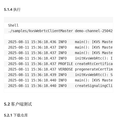
5.1.4
执行
Shell

./samples/kvsWebrtcClientMaster demo-channel-250422 
2025-08-11 15:36:18.436 INFO    main(): [KVS Master]
2025-08-11 15:36:18.437 INFO    main(): [KVS Master]
2025-08-11 15:36:18.437 INFO    main(): [KVS Master]
2025-08-11 15:36:18.437 INFO    initKvsWebRtc(): Ini
2025-08-11 15:36:18.437 PROFILE createRtcCertificate
2025-08-11 15:36:18.437 VERBOSE pregenerateCertTimer
2025-08-11 15:36:18.439 INFO    initKvsWebRtc(): SDK
2025-08-11 15:36:18.440 INFO    main(): [KVS Master]
2025-08-11 15:36:18.440 INFO    createSignalingClien
5.2
客户端测试
5.2.1
下载仓库