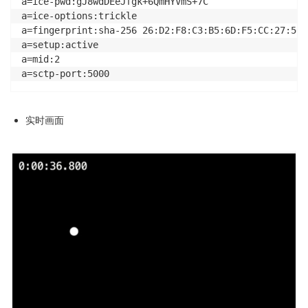
a=ice-pwd:gJ8wdDEeJfgk+6QmHYVmS+7C

a=ice-options:trickle

a=fingerprint:sha-256 26:D2:F8:C3:B5:6D:F5:CC:27:56:
a=setup:active

a=mid:2

a=sctp-port:5000
实时画面