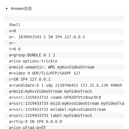
Answer信息
Shell

v=0

o=- 1839451543 2 IN IP4 127.0.0.1

s=-

t=0 0

a=group:BUNDLE 0 1 2

a=ice-options:trickle

a=msid-semantic: WMS myKvsVideoStream

m=video 9 UDP/TLS/RTP/SAVPF 127

c=IN IP4 127.0.0.1

a=candidate:0 1 udp 2130706431 172.31.6.139 49869 ty
a=msid:myKvsVideoStream myVideoTrack

a=ssrc:1319433733 cname:OFH2DfVtzdnar0C8

a=ssrc:1319433733 msid:myKvsVideoStream myVideoTrack

a=ssrc:1319433733 mslabel:myKvsVideoStream

a=ssrc:1319433733 label:myVideoTrack

a=rtcp:9 IN IP4 0.0.0.0

a=ice-ufrag:g+OT
