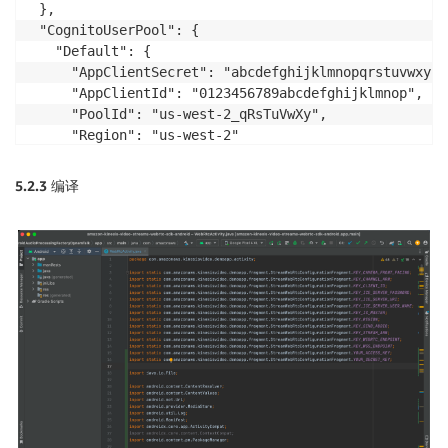
 },

 "CognitoUserPool": {

   "Default": {

     "AppClientSecret": "abcdefghijklmnopqrstuvwxyz0
     "AppClientId": "0123456789abcdefghijklmnop",

     "PoolId": "us-west-2_qRsTuVwXy",

     "Region": "us-west-2"

   }

 }

5.2.3
编译