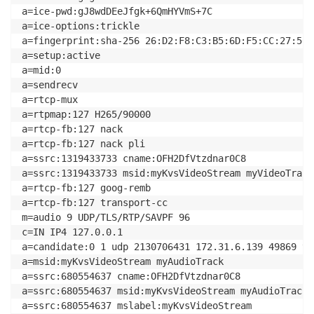
a=ice-pwd:gJ8wdDEeJfgk+6QmHYVmS+7C

a=ice-options:trickle

a=fingerprint:sha-256 26:D2:F8:C3:B5:6D:F5:CC:27:56:
a=setup:active

a=mid:0

a=sendrecv

a=rtcp-mux

a=rtpmap:127 H265/90000

a=rtcp-fb:127 nack

a=rtcp-fb:127 nack pli

a=ssrc:1319433733 cname:OFH2DfVtzdnar0C8

a=ssrc:1319433733 msid:myKvsVideoStream myVideoTrack

a=rtcp-fb:127 goog-remb

a=rtcp-fb:127 transport-cc

m=audio 9 UDP/TLS/RTP/SAVPF 96

c=IN IP4 127.0.0.1

a=candidate:0 1 udp 2130706431 172.31.6.139 49869 ty
a=msid:myKvsVideoStream myAudioTrack

a=ssrc:680554637 cname:OFH2DfVtzdnar0C8

a=ssrc:680554637 msid:myKvsVideoStream myAudioTrack

a=ssrc:680554637 mslabel:myKvsVideoStream
