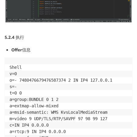
5.2.4
执行
Offer
信息
Shell

v=0

o=- 7480476679476587374 2 IN IP4 127.0.0.1

s=-

t=0 0

a=group:BUNDLE 0 1 2

a=extmap-allow-mixed

a=msid-semantic: WMS KvsLocalMediaStream

m=video 9 UDP/TLS/RTP/SAVPF 97 98 99 127

c=IN IP4 0.0.0.0

a=rtcp:9 IN IP4 0.0.0.0
