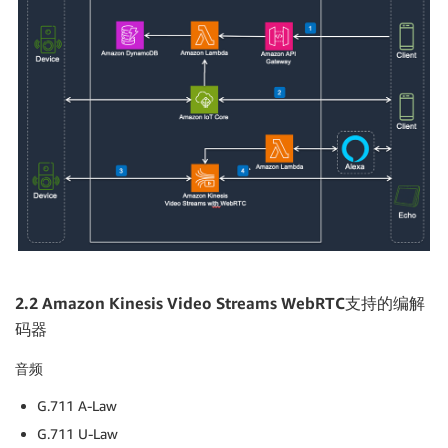
2.2 Amazon Kinesis Video Streams WebRTC
支持的编解
码器
音频
G.711 A-Law
G.711 U-Law