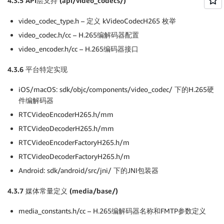
4.3.5 API
层支持 (api/video_codecs/)
video_codec_type.h – 定义 kVideoCodecH265 枚举
video_codec.h/cc – H.265编解码器配置
video_encoder.h/cc – H.265编码器接口
4.3.6
平台特定实现
iOS/macOS: sdk/objc/components/video_codec/ 下的H.265硬
件编解码器
RTCVideoEncoderH265.h/mm
RTCVideoDecoderH265.h/mm
RTCVideoEncoderFactoryH265.h/m
RTCVideoDecoderFactoryH265.h/m
Android: sdk/android/src/jni/ 下的JNI包装器
4.3.7
媒体常量定义 (media/base/)
media_constants.h/cc – H.265编解码器名称和FMTP参数定义