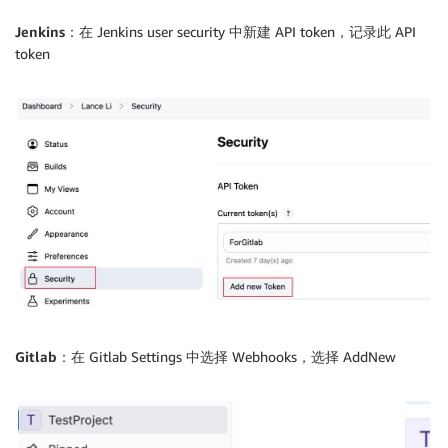
            agent {

                docker {

Jenkins：
在 Jenkins user security 中新建 API token，记录此 API
                    image "${IMAGE}"

token
                    reuseNode true

                }

            }

             when {

                    expression {

                        //opened, approved

                        return env.gitlabActionType 
                    }

            }

            steps {

                script {

                    // 定义 Amazon Q 提示

Gitlab：
在 Gitlab Settings 中选择 Webhooks，选择 AddNew
                    def PROMPT = '''

你是一个代码审核助手，以下文件中包含代码审核规则

improve_rules/improved_code_review_standa
improve_rules/improved_code_review_standards_