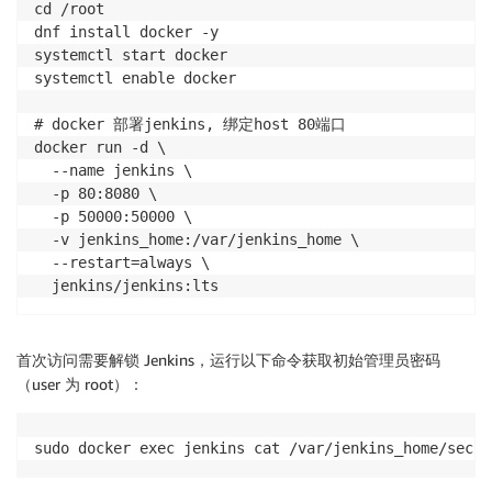
cd /root

dnf install docker -y

systemctl start docker

systemctl enable docker

# docker 部署jenkins, 绑定host 80端口

docker run -d \

  --name jenkins \

  -p 80:8080 \

  -p 50000:50000 \

  -v jenkins_home:/var/jenkins_home \

  --restart=always \

首次访问需要解锁 Jenkins，运行以下命令获取初始管理员密码
（user 为 root）：
sudo docker exec jenkins cat /var/jenkins_home/secre