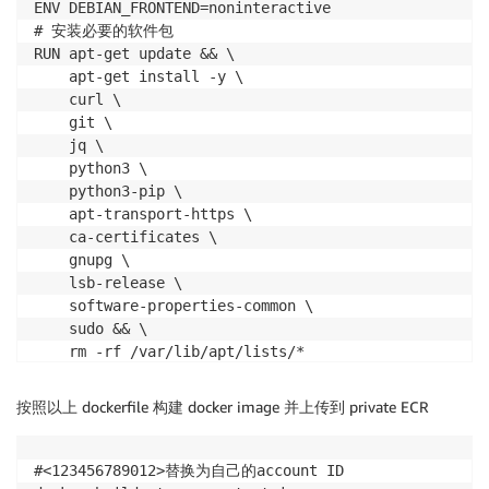
ENV DEBIAN_FRONTEND=noninteractive

# 安装必要的软件包

RUN apt-get update && \

    apt-get install -y \

    curl \

    git \

    jq \

    python3 \

    python3-pip \

    apt-transport-https \

    ca-certificates \

    gnupg \

    lsb-release \

    software-properties-common \

    sudo && \

    rm -rf /var/lib/apt/lists/*

# 安装AWS CLI

RUN pip3 install --no-cache-dir awscli requests

按照以上 dockerfile 构建 docker image 并上传到 private ECR
# 安装Amazon Q CLI

RUN curl --proto '=https' --tlsv1.2 -sSf https://des
    apt-get update && \

#<123456789012>替换为自己的account ID

    apt-get install -y ./amazon-q.deb && \
