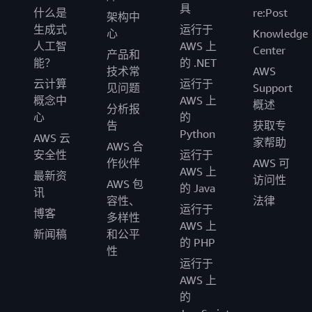
具
什么是
re:Post
架构中
生成式
运行于
心
Knowledge
人工智
AWS 上
Center
产品和
能？
的 .NET
技术常
AWS
云计算
运行于
见问题
Support
概念中
AWS 上
概述
分析报
心
的
告
获取专
Python
AWS 云
家帮助
AWS 合
安全性
运行于
作伙伴
AWS 可
AWS 上
最新资
访问性
AWS 包
的 Java
讯
容性、
法律
运行于
博客
多样性
AWS 上
新闻稿
和公平
的 PHP
性
运行于
AWS 上
的