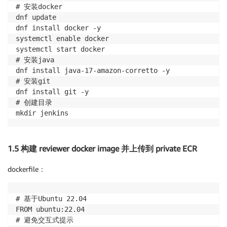
# 安装docker

dnf update

dnf install docker -y

systemctl enable docker

systemctl start docker

# 安装java

dnf install java-17-amazon-corretto -y

# 安装git

dnf install git -y

# 创建目录

1.5 构建 reviewer docker image 并上传到 private ECR
dockerfile：
# 基于Ubuntu 22.04

FROM ubuntu:22.04

# 避免交互式提示
