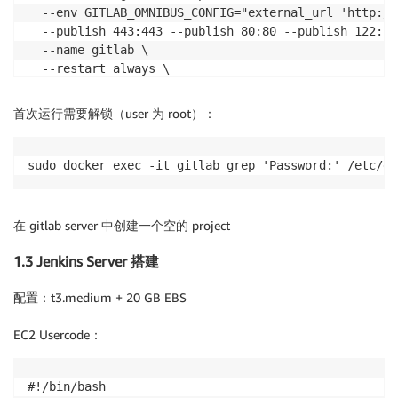
  --env GITLAB_OMNIBUS_CONFIG="external_url 'http://
  --publish 443:443 --publish 80:80 --publish 122:22 
  --name gitlab \

  --restart always \

  --volume /srv/gitlab/config:/etc/gitlab \

  --volume /srv/gitlab/logs:/var/log/gitlab \

首次运行需要解锁（user 为 root）：
  --volume /srv/gitlab/data:/var/opt/gitlab \

  --shm-size 256m \

sudo docker exec -it gitlab grep 'Password:' /etc/gi
在 gitlab server 中创建一个空的 project
1.3 Jenkins Server 搭建
配置：t3.medium + 20 GB EBS
EC2 Usercode：
#!/bin/bash
