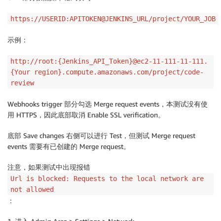
                    sh "touch changes.txt"

                    sh "git diff --name-only origin/
https://USERID:APITOKEN@JENKINS_URL/project/YOUR_JOB
                    // 从 S3 同步 Amazon Q 配置和审核
示例：
                    // 直接使用 EC2 实例的 IAM 角色权限
                    sh "aws s3 sync ${AMAZON_Q_S3_UR
http://root:{Jenkins_API_Token}@ec2-11-111-11-111.
                    sh "aws s3 sync ${REVIEW_RULES_S
{Your region}.compute.amazonaws.com/project/code-
review
                    // 运行 Amazon Q 代码审核

                    sh "ls -l ~/.local/share/amazon-q
Webhooks trigger 部分勾选 Merge request events，本测试没有使
                    sh "echo '/help' | q chat"

用 HTTPS，因此底部取消 Enable SSL verification。
                    sh "q chat -a -- '${PROMPT}'"

底部 Save changes 右侧可以进行 Test，但测试 Merge request
                    // 重命名审核报告

events 需要有已创建的 Merge request。
                    sh "mv amazon_q_review.md amazon
注意，如果测试中出现报错
                }

Url is blocked: Requests to the local network are
            }

not allowed
        }

：
    }
