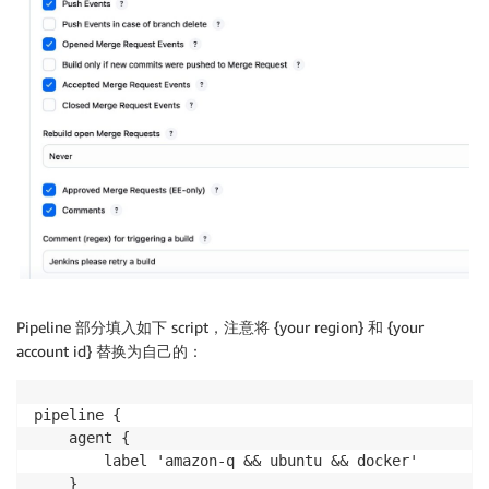
Pipeline 部分填入如下 script，注意将 {your region} 和 {your
account id} 替换为自己的：
pipeline {

    agent {

        label 'amazon-q && ubuntu && docker'

    }
