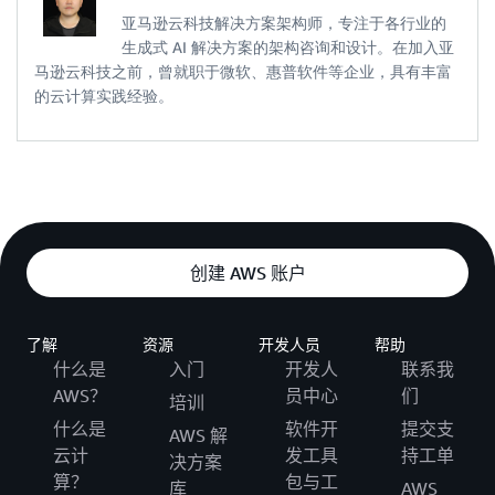
亚马逊云科技解决方案架构师，专注于各行业的
生成式 AI 解决方案的架构咨询和设计。在加入亚
马逊云科技之前，曾就职于微软、惠普软件等企业，具有丰富
的云计算实践经验。
创建 AWS 账户
了解
资源
开发人员
帮助
什么是
入门
开发人
联系我
AWS？
员中心
们
培训
什么是
软件开
提交支
AWS 解
云计
发工具
持工单
决方案
算？
包与工
库
AWS