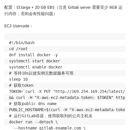
配置：
t3.large + 20 GB EBS（注意 Gitlab server 需要至少 8GB 运
行内存，否则会有性能问题）
EC2 Usercode：
#!/bin/bash

cd /root

dnf install docker -y

systemctl start docker

systemctl enable docker

# 等待10s以使实例元数据服务可用

sleep 10

# 获取token

TOKEN=`curl -X PUT "http://169.254.169.254/latest/ap
&& curl -H "X-aws-ec2-metadata-token: $TOKEN" http:/
# 获取public dns name

PUBLIC_HOSTNAME=$(curl -H "X-aws-ec2-metadata-token:
# 运行GitLab容器，使用获取到的公共主机名

docker run --detach \

  --hostname gitlab.example.com \
