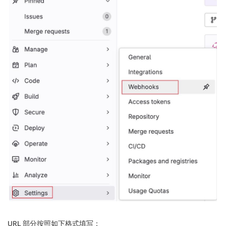
improve_rules/improved_code_review_stand
improve_rules/improved_code_review_standa
请审核changes.txt中的修改，但不要直接修改文件，以中文输出，并参考i
'''

                    // 输出调试信息

                    echo "GitLab Merge Request ID: $
                    echo "Target Branch: ${env.gitla
                    echo "Source Branch: ${env.gitla
                    // 确保代码已检出

                    checkout([

                        $class: 'GitSCM',

                        branches: [[name: "*/${env.g
                        userRemoteConfigs: [[

                            url: "${env.gitlabSource
                            credentialsId: 'gitlab_a
                    ]]

])

                    // 获取变更文件列表

URL 部分按照如下格式填写：
                    sh "git fetch --all --prune"
