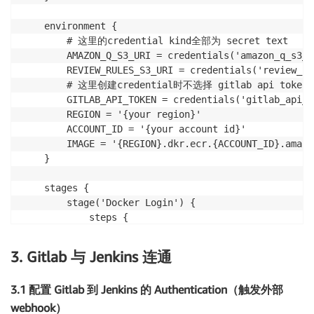
    environment {

        # 这里的credential kind全部为 secret text

        AMAZON_Q_S3_URI = credentials('amazon_q_s3_ur
        REVIEW_RULES_S3_URI = credentials('review_ru
        # 这里创建credential时不选择 gitlab api token 
        GITLAB_API_TOKEN = credentials('gitlab_api_to
        REGION = '{your region}'

        ACCOUNT_ID = '{your account id}'

        IMAGE = '{REGION}.dkr.ecr.{ACCOUNT_ID}.amazo
    }

    stages {

        stage('Docker Login') {

            steps {

                sh "aws ecr get-login-password --reg
                sh 'env | sort'

3. Gitlab 与 Jenkins 连通
            }

        }

3.1 配置 Gitlab 到 Jenkins 的 Authentication（触发外部
        stage('Review') {

webhook）