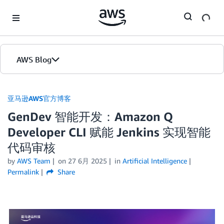
Skip to Main Content
AWS Blog
首页
亚马逊AWS官方博客
GenDev 智能开发：Amazon Q
版本
Developer CLI 赋能 Jenkins 实现智能
代码审核
by
AWS Team
on
27 6月 2025
in
Artificial Intelligence
Permalink
Share