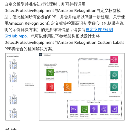
                    "EquipmentDetections": [

自定义模型并准备进行推理时，则可并行调用
print(ppeLabels)

                        {

DetectProtectiveEquipment与Amazon Rekognition自定义标签模
                            "BoundingBox": {

型，借此检测所有必要的PPE，并合并结果以供进一步处理。关于使
with open(videoFile + ".json", "w") as f:

                                "Width": 0.081052355
用Amazon Rekognition自定义标签检测高识别度背心（包括带有说
    f.write(json.dumps(ppeLabels)) 

                                "Height": 0.07952981
明的示例解决方案）的更多详细信息，请参阅
自定义PPE检测
                                "Left": 0.3667957782
GitHub repo
。您可以使用以下参考架构图以设计出将
                                "Top": 0.287502527236
DetectProtectiveEquipment与Amazon Rekognition Custom Labels
                            },

PPE将结合的检测解决方案。
                            "Confidence": 98.8098831
                            "Type": "HEAD_COVER",

                            "CoversBodyPart": {

                                "Confidence": 99.693
                                "Value": true

                            }

                        }

                    ]

                }

            ],

            "BoundingBox": {

                "Width": 0.18541666865348816,

                "Height": 0.6875,
