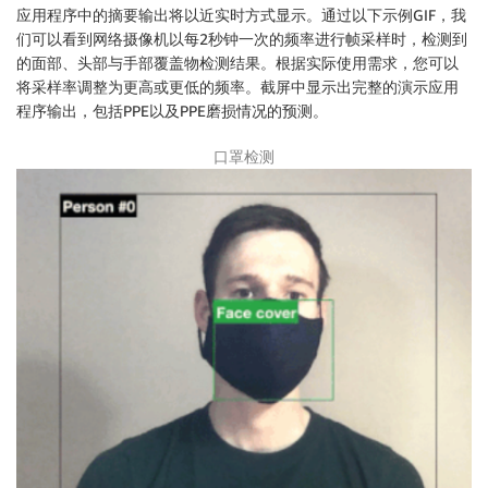
                    ]

应用程序中的摘要输出将以近实时方式显示。通过以下示例GIF，我
                }

们可以看到网络摄像机以每2秒钟一次的频率进行帧采样时，检测到
            ],

的面部、头部与手部覆盖物检测结果。根据实际使用需求，您可以
            "BoundingBox": {

将采样率调整为更高或更低的频率。截屏中显示出完整的演示应用
                "Width": 0.22291666269302368,

程序输出，包括PPE以及PPE磨损情况的预测。
                "Height": 0.82421875,

                "Left": 0.7026041746139526,

口罩检测
                "Top": 0.15703125298023224

            },

            "Confidence": 99.97362518310547,

            "Id": 0

        },

        {

            "BodyParts": [

                {

                    "Name": "FACE",

                    "Confidence": 99.71298217773438,

                    "EquipmentDetections": [

                        {

                            "BoundingBox": {

                                "Width": 0.057328343
                                "Height": 0.07323434