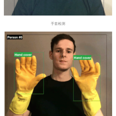
                                "Left": 0.57751816511
                                "Top": 0.336713641881
                            },

                            "Confidence": 99.9613571
手套检测
                            "Type": "FACE_COVER",

                            "CoversBodyPart": {

                                "Confidence": 96.603
                                "Value": true

                            }

                        }

                    ]

                },

                {

                    "Name": "LEFT_HAND",

                    "Confidence": 98.09618377685547,

                    "EquipmentDetections": []

                },

                {

                    "Name": "RIGHT_HAND",

                    "Confidence": 95.69132995605469,

                    "EquipmentDetections": []
