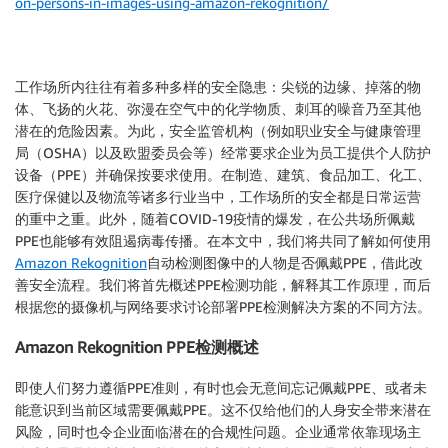
on-persons-in-images-using-amazon-rekognition/
工作场所内往往有着多种多样的安全隐患：尖锐的边缘、掉落的物
体、飞扬的火花、弥漫在空气中的化学物质、刺耳的噪音乃至其他
潜在的危险因素。为此，安全监管机构（例如职业安全与健康管理
局（OSHA）以及欧盟委员会等）经常要求企业为员工提供个人防护
设备（PPE）并确保按要求使用。在制造、建筑、食品加工、化工、
医疗保健以及物流等诸多行业当中，工作场所的安全都是日常运营
的重中之重。此外，随着COVID-19疫情的爆发，在公共场所佩戴
PPE也能够有效阻遏病毒传播。在本文中，我们将共同了解如何使用
Amazon Rekognition
自动检测图像中的人物是否佩戴PPE，借此改
善安全流程。我们将首先概述PPE检测功能，解释其工作原理，而后
根据您的摄像机与网络要求讨论部署PPE检测解决方案的不同方法。
Amazon Rekognition PPE检测概述
即使人们努力遵循PPE准则，有时也会无意间忘记佩戴PPE、或者未
能意识到当前区域需要佩戴PPE。这不仅给他们的人身安全带来潜在
风险，同时也令企业面临潜在的合规性问题。企业通常依靠现场主