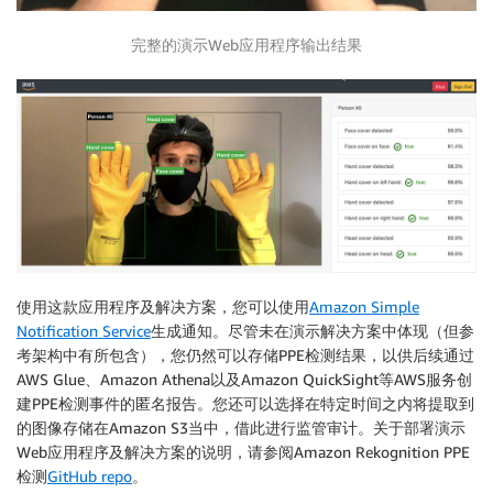
            ],

            "BoundingBox": {

完整的演示Web应用程序输出结果
                "Width": 0.21979166567325592,

                "Height": 0.742968738079071,

                "Left": 0.49427083134651184,

                "Top": 0.24296875298023224

            },

            "Confidence": 99.99588012695312,

            "Id": 1

        },

        {

            "BodyParts": [

                {

                    "Name": "FACE",

使用这款应用程序及解决方案，您可以使用
Amazon Simple
                    "Confidence": 98.42090606689453,

Notification Service
生成通知。尽管未在演示解决方案中体现（但参
                    "EquipmentDetections": [

考架构中有所包含），您仍然可以存储PPE检测结果，以供后续通过
                        {

AWS Glue、Amazon Athena以及Amazon QuickSight等AWS服务创
                            "BoundingBox": {

建PPE检测事件的匿名报告。您还可以选择在特定时间之内将提取到
                                "Width": 0.057567976
的图像存储在Amazon S3当中，借此进行监管审计。关于部署演示
                                "Height": 0.07883334
Web应用程序及解决方案的说明，请参阅Amazon Rekognition PPE
                                "Left": 0.2253493666
检测
GitHub repo
。
                                "Top": 0.357517153024