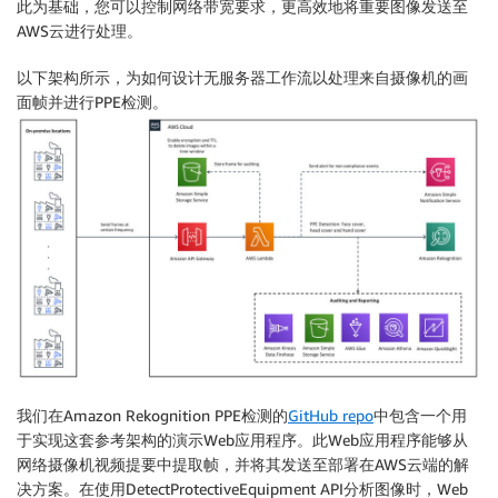
此为基础，您可以控制网络带宽要求，更高效地将重要图像发送至
                    "Confidence": 80.11490631103516,

AWS云进行处理。
                    "EquipmentDetections": []

                },

以下架构所示，为如何设计无服务器工作流以处理来自摄像机的画
                {

面帧并进行PPE检测。
                    "Name": "HEAD",

                    "Confidence": 99.9693374633789,

                    "EquipmentDetections": [

                        {

                            "BoundingBox": {

                                "Width": 0.093582071
                                "Height": 0.10753925
                                "Left": 0.74557769298
                                "Top": 0.162041425704
                            },

                            "Confidence": 98.48268890
                            "Type": "HEAD_COVER",

                            "CoversBodyPart": {

                                "Confidence": 99.997
我们在Amazon Rekognition PPE检测的
GitHub repo
中包含一个用
                                "Value": true

于实现这套参考架构的演示Web应用程序。此Web应用程序能够从
                            }

网络摄像机视频提要中提取帧，并将其发送至部署在AWS云端的解
                        }

决方案。在使用DetectProtectiveEquipment API分析图像时，Web