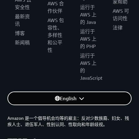
家帮助
AWS 合
安全性
运行于
作伙伴
AWS 可
AWS 上
最新资
访问性
AWS 包
的 Java
讯
容性、
法律
运行于
博客
多样性
AWS 上
新闻稿
和公平
的 PHP
性
运行于
AWS 上
的
JavaScript
English
Amazon 是一个倡导机会均等的雇主：反对少数族裔、妇女、残
疾人士、退伍军人、性别认同、性取向和年龄歧视。