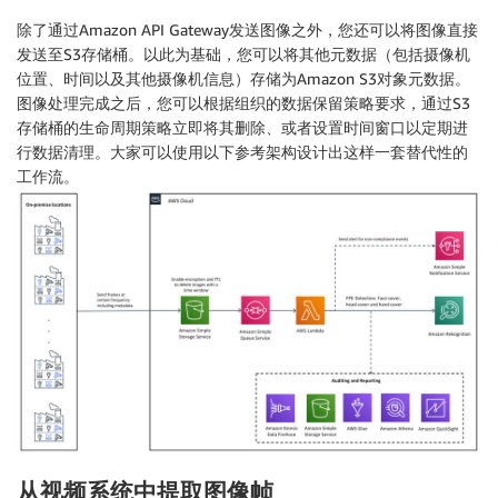
                            },

除了通过Amazon API Gateway发送图像之外，您还可以将图像直接
                            "Confidence": 99.9781646
发送至S3存储桶。以此为基础，您可以将其他元数据（包括摄像机
                            "Type": "FACE_COVER",

位置、时间以及其他摄像机信息）存储为Amazon S3对象元数据。
                            "CoversBodyPart": {

图像处理完成之后，您可以根据组织的数据保留策略要求，通过S3
                                "Confidence": 95.938
存储桶的生命周期策略立即将其删除、或者设置时间窗口以定期进
                                "Value": true

行数据清理。大家可以使用以下参考架构设计出这样一套替代性的
                            }

工作流。
                        }

                    ]

                },

                {

                    "Name": "LEFT_HAND",

                    "Confidence": 92.42487335205078,

                    "EquipmentDetections": []

                },

                {

                    "Name": "RIGHT_HAND",

                    "Confidence": 96.88029479980469,

                    "EquipmentDetections": []

                },

                {

从视频系统中提取图像帧