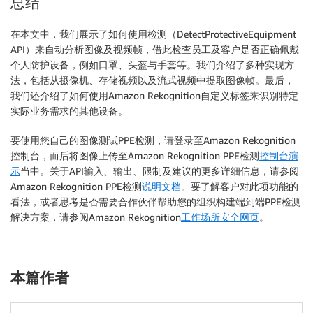
总结
                "Left": 0.3187499940395355,

                "Top": 0.29218751192092896

            },

在本文中，我们展示了如何使用检测（DetectProtectiveEquipment
            "Confidence": 99.98927307128906,

API）来自动分析图像及视频帧，借此检查员工及客户是否正确佩戴
            "Id": 3

个人防护设备，例如口罩、头盔与手套等。我们介绍了多种实现方
        }

法，包括从摄像机、存储视频以及流式视频中提取图像帧。最后，
    ],

我们还介绍了如何使用Amazon Rekognition自定义标签来识别特定
    "Summary": {

实际业务需求的其他设备。
        "PersonsWithRequiredEquipment": [

            0,

要使用您自己的图像测试PPE检测，请登录至Amazon Rekognition
            1,

控制台，而后将图像上传至Amazon Rekognition PPE检测
控制台演
            2,

示
当中。关于API输入、输出、限制及建议的更多详细信息，请参阅
            3

Amazon Rekognition PPE检测
说明文档
。要了解客户对此项功能的
        ],

看法，或者思考是否需要合作伙伴帮助您的组织构建端到端PPE检测
        "PersonsWithoutRequiredEquipment": [],

解决方案，请参阅Amazon Rekognition
工作场所安全网页
。
        "PersonsIndeterminate": []

    }

本篇作者