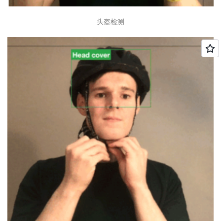
                },

                {

头盔检测
                    "Name": "HEAD",

                    "Confidence": 99.997314453125,

                    "EquipmentDetections": [

                        {

                            "BoundingBox": {

                                "Width": 0.079945303
                                "Height": 0.08479492
                                "Left": 0.56413912773
                                "Top": 0.239457637071
                            },

                            "Confidence": 97.71801757
                            "Type": "HEAD_COVER",

                            "CoversBodyPart": {

                                "Confidence": 99.945
                                "Value": true

                            }

                        }

                    ]

                }
