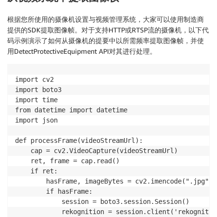
                    "Name": "HEAD",

                    "Confidence": 99.98686218261719,

根据您所使用的摄像机设置与视频管理系统，大家可以使用制造商
                    "EquipmentDetections": [

提供的SDK提取图像帧。对于支持HTTP或RTSP流的摄像机，以下代
                        {

码示例演示了如何从摄像机的提要中以所需频率提取图像帧，并使
                            "BoundingBox": {

用DetectProtectiveEquipment API对其进行处理。
                                "Width": 0.087276406
                                "Height": 0.09496871
                                "Left": 0.2052942812
import cv2

                                "Top": 0.265235841274
import boto3

                            },

import time

                            "Confidence": 90.2557830
from datetime import datetime

                            "Type": "HEAD_COVER",

import json

                            "CoversBodyPart": {

                                "Confidence": 99.990
def processFrame(videoStreamUrl):

                                "Value": true

    cap = cv2.VideoCapture(videoStreamUrl)

                            }

    ret, frame = cap.read()

                        }

    if ret:

                    ]

        hasFrame, imageBytes = cv2.imencode(".jpg", f
                }

        if hasFrame:

            ],

            session = boto3.session.Session()

            "BoundingBox": {

            rekognition = session.client('rekognition