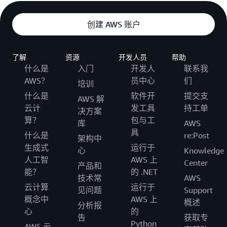
创建 AWS 账户
了解
资源
开发人员
帮助
什么是
入门
开发人
联系我
AWS？
员中心
们
培训
什么是
软件开
提交支
AWS 解
云计
发工具
持工单
决方案
算？
包与工
库
AWS
具
什么是
re:Post
架构中
生成式
运行于
心
Knowledge
人工智
AWS 上
Center
产品和
能？
的 .NET
技术常
AWS
云计算
运行于
见问题
Support
概念中
AWS 上
概述
分析报
心
的
告
获取专
Python
AWS 云