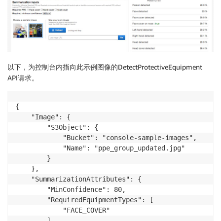
以下，为控制台内指向此示例图像的DetectProtectiveEquipment
API请求。
{

    "Image": {

        "S3Object": {

            "Bucket": "console-sample-images",

            "Name": "ppe_group_updated.jpg"

        }

    },

    "SummarizationAttributes": {

        "MinConfidence": 80,

        "RequiredEquipmentTypes": [

            "FACE_COVER"

        ]
