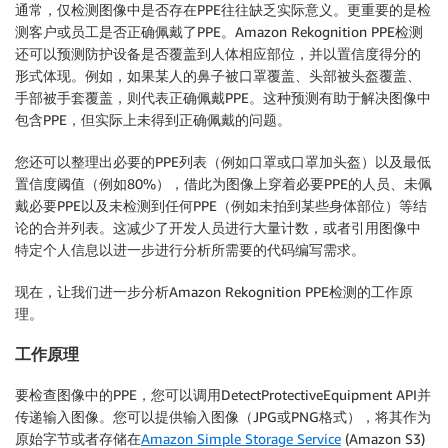
通常，仅检测图像中是否存在PPE往往缺乏实际意义。更重要的是检
测客户或员工是否正确佩戴了PPE。Amazon Rekognition PPE检测
还可以预测防护设备是否覆盖到人体相应部位，并以置信度得分的
形式体现。例如，如果某人的鼻子被口罩覆盖、头部被头盔覆盖、
手部被手套覆盖，则代表正确佩戴PPE。这种预测有助于解决图像中
包含PPE，但实际上未得到正确佩戴的问题。
您还可以整理出必要的PPE列表（例如口罩或口罩加头盔）以及最低
置信度阈值（例如80%），借此为图像上穿着必要PPE的人员、未佩
戴必要PPE以及未检测到任何PPE（例如未拍到某些身体部位）等结
论的合并列表。这减少了开发人员进行大量计数，或者引用图像中
特定个人信息以进一步进行分析所需要的代码编写需求。
现在，让我们进一步分析Amazon Rekognition PPE检测的工作原
理。
工作原理
要检查图像中的PPE，您可以调用DetectProtectiveEquipment API并
传递输入图像。您可以提供输入图像（JPG或PNG格式），将其作为
原始字节或者存储在
Amazon Simple Storage Service
(Amazon S3)