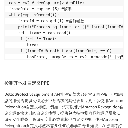
cap = cv2.VideoCapture(videoFile)

                            "Type": "FACE_COVER",

frameRate = cap.get(5) #帧率

                            "CoversBodyPart": {

while(cap.isOpened()):

                                "Confidence": 98.565
    frameId = cap.get(1) #当前帧数

                                "Value": true

    print("Processing frame id: {}".format(frameId))

                            }

    ret, frame = cap.read()

                        }

    if (ret != True):

                    ]

        break

                },

    if (frameId % math.floor(frameRate) == 0):

                {

        hasFrame, imageBytes = cv2.imencode(".jpg", f
                    "Name": "LEFT_HAND",

                    "Confidence": 96.11709594726562,

        if(hasFrame):

                    "EquipmentDetections": []

            response = rekognition. detect_protectiv
                },

                Image={

检测其他及自定义
PPE
                {

                    'Bytes': imageBytes.tobytes(),

                    "Name": "RIGHT_HAND",

                }

DetectProtectiveEquipment API能够涵盖大部分常见的PPE，但如果
                    "Confidence": 80.49284362792969,

            )

您的用例需要识别特定于业务需求的其他设备，则可以使用Amazon
                    "EquipmentDetections": []

Rekognition自定义标签。例如，您可以使用Amazon Rekognition自
                },

        for person in response["Persons"]:

                {

定义标签快速训练自定义模型，提供包含待检测内容的标记图像以
            person["Timestamp"] = (frameId/frameRate)
                    "Name": "HEAD",

识别安全眼镜、高识别度背心或者其他自定义PPE。使用Amazon
            ppeLabels.append(person)

                    "Confidence": 99.91870880126953,

Rekognition自定义标签不需要任何机器学习专业知识。在您训练好