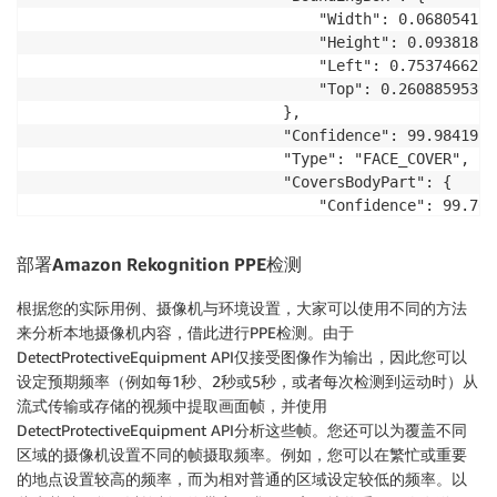
                                "Width": 0.068054132
                                "Height": 0.09381836
                                "Left": 0.75374662876
                                "Top": 0.260885953903
                            },

                            "Confidence": 99.9841918
                            "Type": "FACE_COVER",

                            "CoversBodyPart": {

                                "Confidence": 99.762
                                "Value": true

                            }

部署
Amazon Rekognition PPE
检测
                        }

                    ]

根据您的实际用例、摄像机与环境设置，大家可以使用不同的方法
                },

来分析本地摄像机内容，借此进行PPE检测。由于
                {

DetectProtectiveEquipment API仅接受图像作为输出，因此您可以
                    "Name": "LEFT_HAND",

设定预期频率（例如每1秒、2秒或5秒，或者每次检测到运动时）从
                    "Confidence": 99.25702667236328,

流式传输或存储的视频中提取画面帧，并使用
                    "EquipmentDetections": []

DetectProtectiveEquipment API分析这些帧。您还可以为覆盖不同
                },

区域的摄像机设置不同的帧摄取频率。例如，您可以在繁忙或重要
                {

的地点设置较高的频率，而为相对普通的区域设定较低的频率。以
                    "Name": "RIGHT_HAND",
