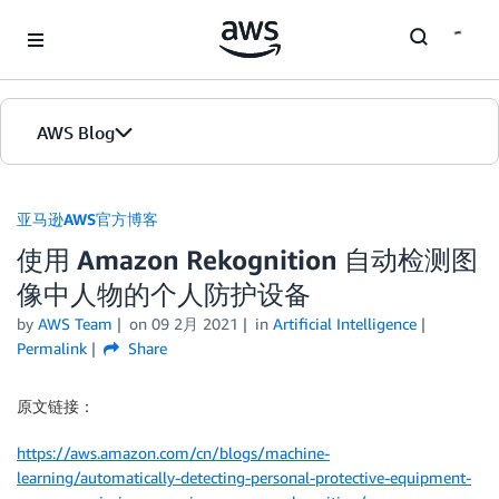
Skip to Main Content
AWS Blog
首页
亚马逊AWS官方博客
使用 Amazon Rekognition 自动检测图
版本
像中人物的个人防护设备
by
AWS Team
on
09 2月 2021
in
Artificial Intelligence
Permalink
Share
原文链接：
https://aws.amazon.com/cn/blogs/machine-
learning/automatically-detecting-personal-protective-equipment-