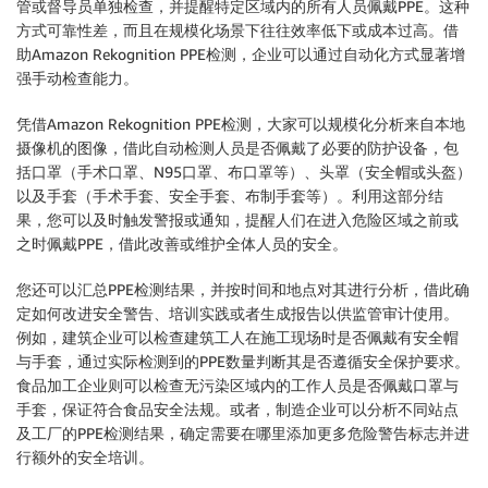
管或督导员单独检查，并提醒特定区域内的所有人员佩戴PPE。这种
方式可靠性差，而且在规模化场景下往往效率低下或成本过高。借
助Amazon Rekognition PPE检测，企业可以通过自动化方式显著增
强手动检查能力。
凭借Amazon Rekognition PPE检测，大家可以规模化分析来自本地
摄像机的图像，借此自动检测人员是否佩戴了必要的防护设备，包
括口罩（手术口罩、N95口罩、布口罩等）、头罩（安全帽或头盔）
以及手套（手术手套、安全手套、布制手套等）。利用这部分结
果，您可以及时触发警报或通知，提醒人们在进入危险区域之前或
之时佩戴PPE，借此改善或维护全体人员的安全。
您还可以汇总PPE检测结果，并按时间和地点对其进行分析，借此确
定如何改进安全警告、培训实践或者生成报告以供监管审计使用。
例如，建筑企业可以检查建筑工人在施工现场时是否佩戴有安全帽
与手套，通过实际检测到的PPE数量判断其是否遵循安全保护要求。
食品加工企业则可以检查无污染区域内的工作人员是否佩戴口罩与
手套，保证符合食品安全法规。或者，制造企业可以分析不同站点
及工厂的PPE检测结果，确定需要在哪里添加更多危险警告标志并进
行额外的安全培训。