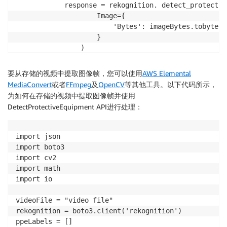
                "Width": 0.19479165971279144,

            response = rekognition. detect_protectiv
                "Height": 0.72265625,

                    Image={

                "Left": 0.12187500298023224,

                        'Bytes': imageBytes.tobytes()
                "Top": 0.2679687440395355

                    }

            },

                )

            "Confidence": 99.98648071289062,

            print(response)

            "Id": 2

    cap.release()

要从存储的视频中提取图像帧，您可以使用
AWS Elemental
        },

MediaConvert
或者
FFmpeg
及
OpenCV
等其他工具。以下代码所示，
        {

# 视频流

为如何在存储的视频中提取图像帧并使用
            "BodyParts": [

videoStreamUrl = "rtsp://@192.168.10.100"

DetectProtectiveEquipment API进行处理：
                {

frameCaptureThreshold = 300

                    "Name": "FACE",

                    "Confidence": 99.32310485839844,

while (True):

import json

                    "EquipmentDetections": [

    try:

import boto3

                        {

        processFrame(videoStreamUrl)

import cv2

                            "BoundingBox": {

    except Exception as e:

import math

                                "Width": 0.055801939
        print("Error: {}.".format(e))

import io

                                "Height": 0.06405147
                                "Left": 0.3808706104
videoFile = "video file"

                                "Top": 0.393160879611
rekognition = boto3.client('rekognition')        

                            },

ppeLabels = []    

                            "Confidence": 99.9837036