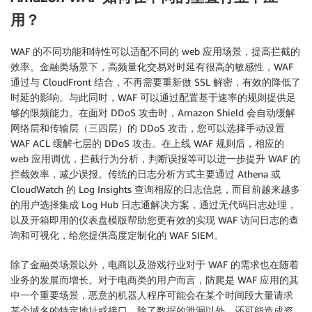
用？
WAF 的不同功能和特性可以适配不同的 web 应用场景，提高拦截的
效率。金融类场景下，高频量化交易对时延有很高的敏感性，WAF
通过与 CloudFront 结合，不再需要重新做 SSL 解密，有效的降低了
时延的影响。与此同时，WAF 可以通过配置基于速率的规则提供足
够的限频能力。在面对 DDoS 攻击时，Amazon Shield 会自动缓解
网络层和传输层（三四层）的 DDoS 攻击，您可以选择手动设置
WAF ACL 缓解七层的 DDoS 攻击。在上线 WAF 规则后，相应的
web 应用调优，拦截行为分析，判断误报等可以进一步提升 WAF 的
拦截效率，减少误报。传统的日志分析方式主要通过 Athena 或
CloudWatch 的 Log Insights 查询相应的日志信息，而目前越来越多
的用户选择集成 Log Hub 日志通解决方案，通过无代码日志处理，
以及开箱即用的仪表盘模版帮助您更有效的实现 WAF 访问日志的查
询和可视化，给您提供高度定制化的 WAF SIEM。
除了金融类场景以外，电商以及游戏行业对于 WAF 的需求也在随着
业务的发展而增长。对于电商类的用户而言，防爬是 WAF 应用的其
中一个重要场景，恶意的机器人程序可能会在某个时间段大量请求
某个域名的特定地址或接口，除了数据的泄漏以外，还可能造成资