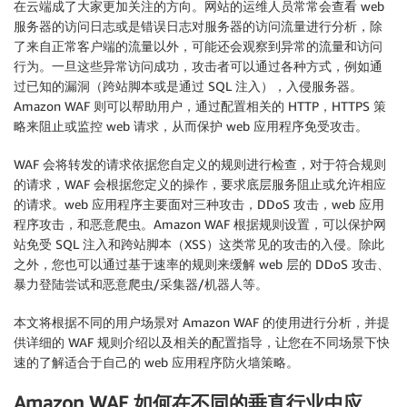
在云端成了大家更加关注的方向。网站的运维人员常常会查看 web
服务器的访问日志或是错误日志对服务器的访问流量进行分析，除
了来自正常客户端的流量以外，可能还会观察到异常的流量和访问
行为。一旦这些异常访问成功，攻击者可以通过各种方式，例如通
过已知的漏洞（跨站脚本或是通过 SQL 注入），入侵服务器。
Amazon WAF 则可以帮助用户，通过配置相关的 HTTP，HTTPS 策
略来阻止或监控 web 请求，从而保护 web 应用程序免受攻击。
WAF 会将转发的请求依据您自定义的规则进行检查，对于符合规则
的请求，WAF 会根据您定义的操作，要求底层服务阻止或允许相应
的请求。web 应用程序主要面对三种攻击，DDoS 攻击，web 应用
程序攻击，和恶意爬虫。Amazon WAF 根据规则设置，可以保护网
站免受 SQL 注入和跨站脚本（XSS）这类常见的攻击的入侵。除此
之外，您也可以通过基于速率的规则来缓解 web 层的 DDoS 攻击、
暴力登陆尝试和恶意爬虫/采集器/机器人等。
本文将根据不同的用户场景对 Amazon WAF 的使用进行分析，并提
供详细的 WAF 规则介绍以及相关的配置指导，让您在不同场景下快
速的了解适合于自己的 web 应用程序防火墙策略。
Amazon WAF 如何在不同的垂直行业中应