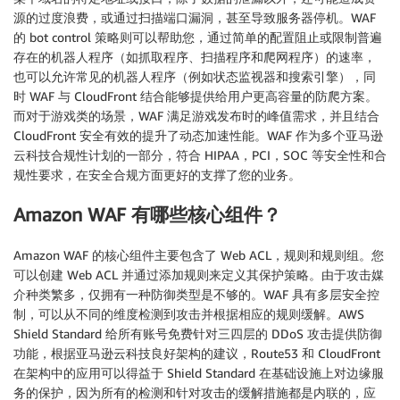
源的过度浪费，或通过扫描端口漏洞，甚至导致服务器停机。WAF
的 bot control 策略则可以帮助您，通过简单的配置阻止或限制普遍
存在的机器人程序（如抓取程序、扫描程序和爬网程序）的速率，
也可以允许常见的机器人程序（例如状态监视器和搜索引擎），同
时 WAF 与 CloudFront 结合能够提供给用户更高容量的防爬方案。
而对于游戏类的场景，WAF 满足游戏发布时的峰值需求，并且结合
CloudFront 安全有效的提升了动态加速性能。WAF 作为多个亚马逊
云科技合规性计划的一部分，符合 HIPAA，PCI，SOC 等安全性和合
规性要求，在安全合规方面更好的支撑了您的业务。
Amazon WAF 有哪些核心组件？
Amazon WAF 的核心组件主要包含了 Web ACL，规则和规则组。您
可以创建 Web ACL 并通过添加规则来定义其保护策略。由于攻击媒
介种类繁多，仅拥有一种防御类型是不够的。WAF 具有多层安全控
制，可以从不同的维度检测到攻击并根据相应的规则缓解。AWS
Shield Standard 给所有账号免费针对三四层的 DDoS 攻击提供防御
功能，根据亚马逊云科技良好架构的建议，Route53 和 CloudFront
在架构中的应用可以得益于 Shield Standard 在基础设施上对边缘服
务的保护，因为所有的检测和针对攻击的缓解措施都是内联的，应