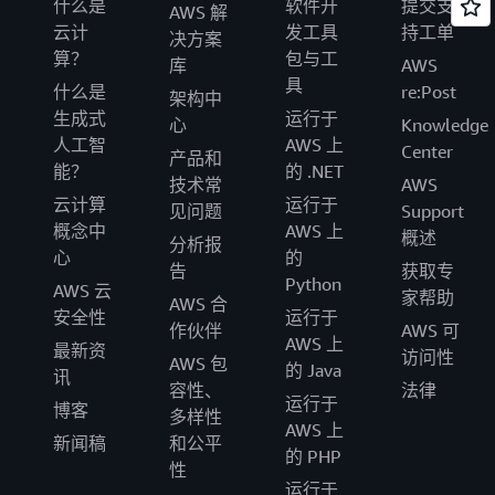
什么是
软件开
提交支
AWS 解
云计
发工具
持工单
决方案
算？
包与工
库
AWS
具
什么是
re:Post
架构中
生成式
运行于
心
Knowledge
人工智
AWS 上
Center
产品和
能？
的 .NET
技术常
AWS
云计算
运行于
见问题
Support
概念中
AWS 上
概述
分析报
心
的
告
获取专
Python
AWS 云
家帮助
AWS 合
安全性
运行于
作伙伴
AWS 可
AWS 上
最新资
访问性
AWS 包
的 Java
讯
容性、
法律
运行于
博客
多样性
AWS 上
新闻稿
和公平
的 PHP
性
运行于