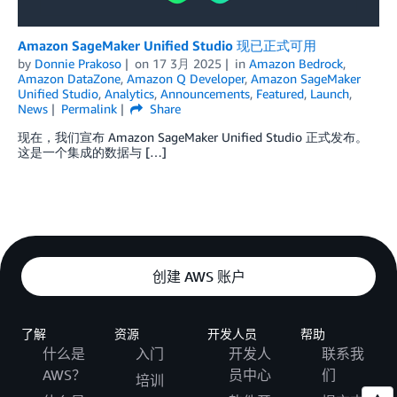
Amazon SageMaker Unified Studio 现已正式可用
by
Donnie Prakoso
on
17 3月 2025
in
Amazon Bedrock
,
Amazon DataZone
,
Amazon Q Developer
,
Amazon SageMaker
Unified Studio
,
Analytics
,
Announcements
,
Featured
,
Launch
,
News
Permalink
Share
现在，我们宣布 Amazon SageMaker Unified Studio 正式发布。
这是一个集成的数据与 […]
创建 AWS 账户
了解
资源
开发人员
帮助
什么是
入门
开发人
联系我
AWS？
员中心
们
培训