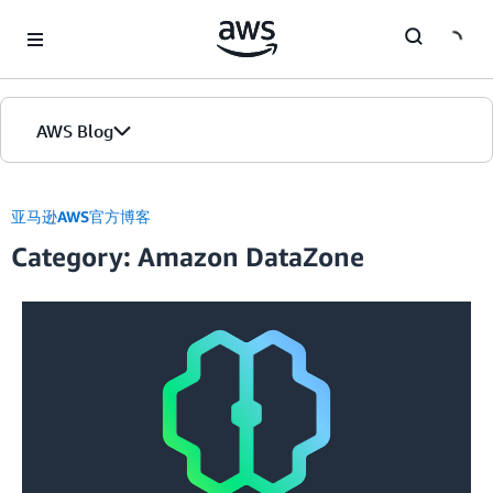
Skip to Main Content
AWS Blog
首页
亚马逊AWS官方博客
Category: Amazon DataZone
版本