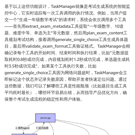
基于以上这些功能设计，TaskManager就像是考试生成系统的智能监
控中心，它实时追踪每一次工具调用的执行情况。例如，当用户提
交一个”生成一年级数学考试”的请求时，系统会依次调用多个工具
——首先用extract_exam_metadata工具提取”一年级数学、10道
题、难度中等、单选为主”等元数据，然后用plan_exam_content工
具规划考试结构，接着调用generate_single_choice工具生成具体题
目，最后用validate_exam_format工具验证格式。TaskManager会精
确记录每个工具的开始时间、结束时间和执行结果，比如”元数据提
取耗时0.8秒成功完成，内容规划耗时1.2秒成功完成，单选题生成耗
时3.5秒成功完成”。如果某个工具执行失败，比如
generate_single_choice工具因为网络问题超时，TaskManager会立
即标记这个状态并记录失败原因，帮助开发者快速定位问题。通过
这些数据，我们可以了解哪些工具是性能瓶颈（比如题目生成工具
平均耗时最长），哪些环节容易出错，从而指导产品优化方向，确
保整个考试生成流程的稳定性和用户体验。