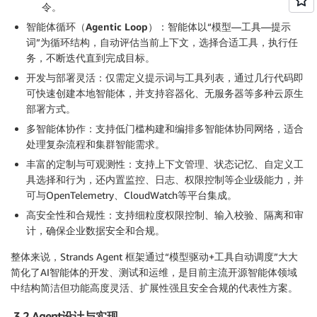
令。
智能体循环（Agentic Loop
）
：智能体以“模型—工具—提示
词”为循环结构，自动评估当前上下文，选择合适工具，执行任
务，不断迭代直到完成目标。
开发与部署灵活
：仅需定义提示词与工具列表，通过几行代码即
可快速创建本地智能体，并支持容器化、无服务器等多种云原生
部署方式。
多智能体协作
：支持低门槛构建和编排多智能体协同网络，适合
处理复杂流程和集群智能需求。
丰富的定制与可观测性
：支持上下文管理、状态记忆、自定义工
具选择和行为，还内置监控、日志、权限控制等企业级能力，并
可与OpenTelemetry、CloudWatch等平台集成。
高安全性和合规性
：支持细粒度权限控制、输入校验、隔离和审
计，确保企业数据安全和合规。
整体来说，Strands Agent 框架通过“模型驱动+工具自动调度”大大
简化了AI智能体的开发、测试和运维，是目前主流开源智能体领域
中结构简洁但功能高度灵活、扩展性强且安全合规的代表性方案。
3.2 Agent设计与实现