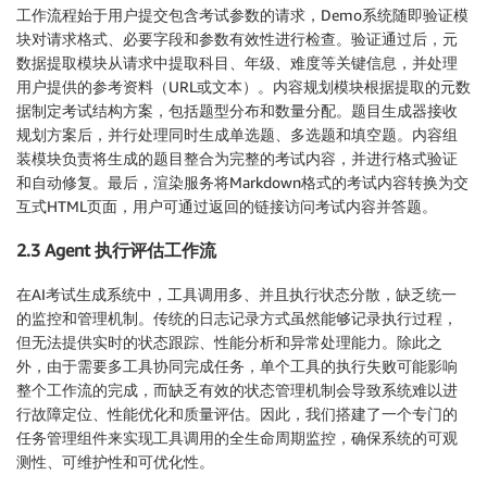
工作流程始于用户提交包含考试参数的请求，Demo系统随即验证模
块对请求格式、必要字段和参数有效性进行检查。验证通过后，元
数据提取模块从请求中提取科目、年级、难度等关键信息，并处理
用户提供的参考资料（URL或文本）。内容规划模块根据提取的元数
据制定考试结构方案，包括题型分布和数量分配。题目生成器接收
规划方案后，并行处理同时生成单选题、多选题和填空题。内容组
装模块负责将生成的题目整合为完整的考试内容，并进行格式验证
和自动修复。最后，渲染服务将Markdown格式的考试内容转换为交
互式HTML页面，用户可通过返回的链接访问考试内容并答题。
2.3 Agent 执行评估工作流
在AI考试生成系统中，工具调用多、并且执行状态分散，缺乏统一
的监控和管理机制。传统的日志记录方式虽然能够记录执行过程，
但无法提供实时的状态跟踪、性能分析和异常处理能力。除此之
外，由于需要多工具协同完成任务，单个工具的执行失败可能影响
整个工作流的完成，而缺乏有效的状态管理机制会导致系统难以进
行故障定位、性能优化和质量评估。因此，我们搭建了一个专门的
任务管理组件来实现工具调用的全生命周期监控，确保系统的可观
测性、可维护性和可优化性。