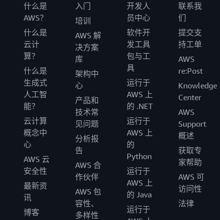
什么是
入门
开发人
联系我
AWS？
员中心
们
培训
什么是
软件开
提交支
AWS 解
云计
发工具
持工单
决方案
算？
包与工
库
AWS
具
什么是
re:Post
架构中
生成式
运行于
心
Knowledge
人工智
AWS 上
Center
产品和
能？
的 .NET
技术常
AWS
云计算
运行于
见问题
Support
概念中
AWS 上
概述
分析报
心
的
告
获取专
Python
AWS 云
家帮助
AWS 合
安全性
运行于
作伙伴
AWS 可
AWS 上
最新资
访问性
AWS 包
的 Java
讯
容性、
法律
运行于
博客
多样性