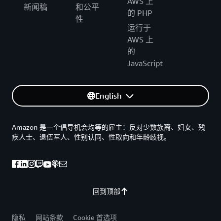
AWS 上
新闻稿
和公平
的 PHP
性
运行于
AWS 上
的
JavaScript
English
Amazon 是一个倡导机会均等的雇主：反对少数族裔、妇女、残
疾人士、退伍军人、性别认同、性取向和年龄歧视。
回到顶部
隐私
网站条款
Cookie 首选项