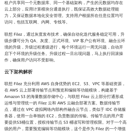
租户共享同一个元数据库、同一个基础架构，产生的元数据均存在
云上部分，应用计算模块分通道执行，既保证高效大数据处理能
力，又保证数据本地化安全管理。支持用户根据所在任意位置均可
访问，包括互联网、内网、专线等。
联想 Filez，通过灰度发布技术，确保自动化迭代服务稳定可用，升
级步骤可分为 QA、灰度、正式环境、VIP 客户公有环境、融合云环
境的升级，升级过程逐级进行，每个环境运行一周无问题，自动开
启下个环境的升级任务。升级过程一旦出现问题，马上执行回滚操
作，确保用户访问不受影响。
云下架构解析
联想 Filez 充分利用 AWS 自身优势的 EC2、S3、VPC 等基础资源，
在 AWS 云上部署传输节点和预览和编辑等功能模块，构建基于
Amazon S3 的海量数据存储中心，与联想 Filez 云上部分打通形成
运维与管理统一的 Filez 云和 AWS 云融合部署方案。数据传输节
点，通过在 VPC 虚拟网络内部构件融合云节点，类似于 IDC 存储服
务器，使用一台单独的 EC2，负责数据的传输。传输节点的用户需
要提供S3桶位置，授权传输节点 S3 桶读写和管理权限。对于一个高
级的用户，需要预览编辑等功能模块，这个是作为 Filez 的一个增值