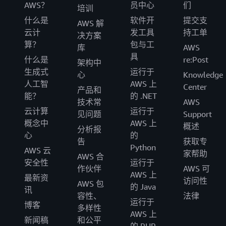
AWS？
员中心
们
培训
什么是
软件开
提交支
AWS 解
云计
发工具
持工单
决方案
算？
包与工
库
AWS
具
什么是
re:Post
架构中
生成式
运行于
心
Knowledge
人工智
AWS 上
Center
产品和
能？
的 .NET
技术常
AWS
云计算
运行于
见问题
Support
概念中
AWS 上
概述
分析报
心
的
告
获取专
Python
AWS 云
家帮助
AWS 合
安全性
运行于
作伙伴
AWS 可
AWS 上
最新资
访问性
AWS 包
的 Java
讯
容性、
法律
运行于
博客
多样性
AWS 上
新闻稿
和公平