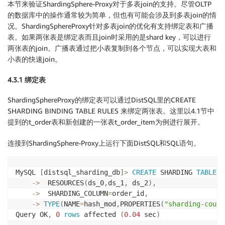
本节来验证ShardingSphere-Proxy对于多表join的支持。尽管OLTP
的数据库中的操作通常较为简单，但也有可能会涉及到多表join的情
况。ShardingSphereProxy针对多表join的优化有支持绑定表和广播
表。如果两张表是绑定表而且join时采用的是shard key，可以进行
两张表的join。广播表通过把小表复制到各个节点，可以实现大表和
小表的快速join。
4.3.1 绑定表
ShardingSphereProxy的绑定表可以通过DistSQL里的CREATE
SHARDING BINDING TABLE RULES 来绑定两张表。这里以4.1节中
提到的t_order表和新创建的一张表t_order_item为例进行展开。
连接到ShardingSphere-Proxy上运行下面DistSQL和SQL语句。
MySQL 
[
distsql_sharding_db
]
>
CREATE
 SHARDING 
TABLE
R
-
>
  RESOURCES
(
ds_0
,
ds_1
,
 ds_2
)
,
-
>
  SHARDING_COLUMN
=
order_id
,
-
>
TYPE
(
NAME
=
hash_mod
,
PROPERTIES
(
"sharding-count
Query OK
,
0
rows
 affected 
(
0.04
 sec
)