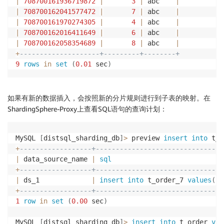
|
708700161936719872
|
3
|
 abc    
|
|
708700162041577472
|
7
|
 abc    
|
|
708700161970274305
|
4
|
 abc    
|
|
708700162016411649
|
6
|
 abc    
|
|
708700162058354689
|
8
|
 abc    
|
+
--------------------+---------+--------+
9
rows
in
set
(
0.01
 sec
)
如果有新的数据插入，会按照新的分片规则进行到子表的映射。在
ShardingSphere-Proxy上查看SQL语句的查询计划：
MySQL 
[
distsql_sharding_db
]
>
 preview 
insert
into
 t_o
+
------------------+--------------------------------
|
 data_source_name 
|
sql
+
------------------+--------------------------------
|
 ds_1             
|
insert
into
 t_order_7 
values
(
7
,
+
------------------+--------------------------------
1
row
in
set
(
0.00
 sec
)
MySQL 
[
distsql_sharding_db
]
>
insert
into
 t_order 
val