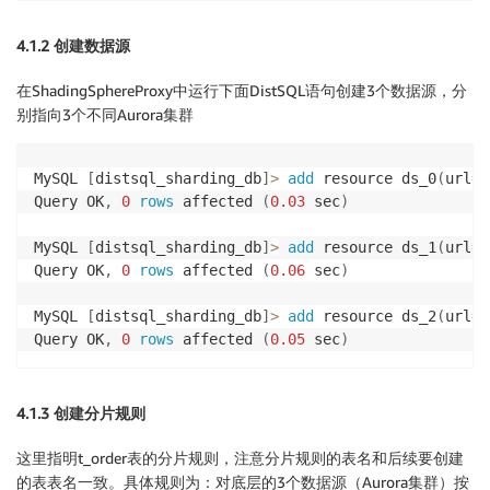
4.1.2 创建数据源
在ShadingSphereProxy中运行下面DistSQL语句创建3个数据源，分
别指向3个不同Aurora集群
MySQL 
[
distsql_sharding_db
]
>
add
 resource ds_0
(
url
=
"
Query OK
,
0
rows
 affected 
(
0.03
 sec
)
MySQL 
[
distsql_sharding_db
]
>
add
 resource ds_1
(
url
=
"
Query OK
,
0
rows
 affected 
(
0.06
 sec
)
MySQL 
[
distsql_sharding_db
]
>
add
 resource ds_2
(
url
=
"
Query OK
,
0
rows
 affected 
(
0.05
 sec
)
4.1.3 创建分片规则
这里指明t_order表的分片规则，注意分片规则的表名和后续要创建
的表表名一致。具体规则为：对底层的3个数据源（Aurora集群）按