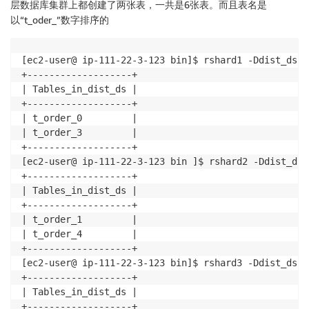
层数据库集群上都创建了两张表，一共是6张表。而且表名是
以“t_oder_”数字排序的
[ec2-user@ ip-111-22-3-123 bin]$ rshard1 -Ddist_ds -
+-------------------+

| Tables_in_dist_ds |

+-------------------+

| t_order_0         |

| t_order_3         |

+-------------------+

[ec2-user@ ip-111-22-3-123 bin ]$ rshard2 -Ddist_ds 
+-------------------+

| Tables_in_dist_ds |

+-------------------+

| t_order_1         |

| t_order_4         |

+-------------------+

[ec2-user@ ip-111-22-3-123 bin]$ rshard3 -Ddist_ds -
+-------------------+

| Tables_in_dist_ds |

+-------------------+
