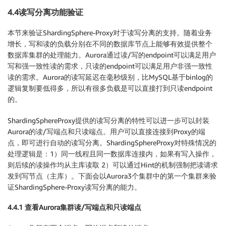
4.4读写分离功能验证
本节来验证ShardingSphere-Proxy对于读写分离的支持。随着业务
增长，写和读的负载分别在不同的数据库节点上能够有效提供整个
数据库集群的处理能力。Aurora通过读/写的endpoint可以满足用户
写和强一致性读的需求，只读的endpoint可以满足用户非强一致性
读的需求。Aurora的读写延迟在毫秒级别，比MySQL基于binlog的
逻辑复制要低得多，所以有很多负载是可以直接打到只读endpoint
的。
ShardingSphereProxy提供的读写分离的特性可以进一步可以封装
Aurora的读/写端点和只读端点。用户可以直接连接到Proxy的端
点，即可进行自动的读写分离。ShardingSphereProxy对特殊情况的
处理逻辑是：1）同一线程且同一数据库连接内，如果有写入操作，
则后续的读操作均从主库读取 2）可以通过Hint的机制强制把读请求
发到写节点（主库）。下面会以Aurora3个集群中的第一个集群来验
证ShardingSphere-Proxy读写分离的能力。
4.4.1 查看Aurora集群读/写端点和只读端点