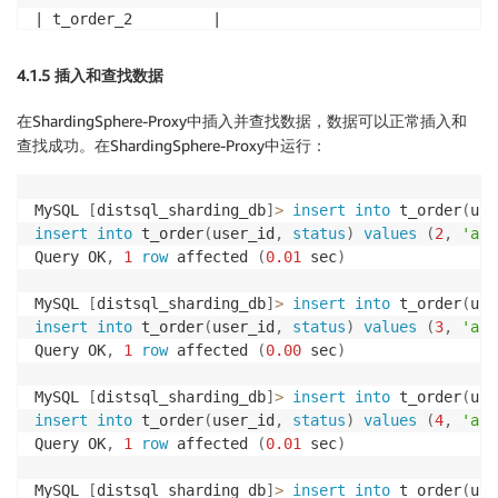
| t_order_2         |

| t_order_5         |

+-------------------+

4.1.5 插入和查找数据
在ShardingSphere-Proxy中插入并查找数据，数据可以正常插入和
查找成功。在ShardingSphere-Proxy中运行：
MySQL 
[
distsql_sharding_db
]
>
insert
into
 t_order
(
use
insert
into
 t_order
(
user_id
,
status
)
values
(
2
,
'abc
Query OK
,
1
row
 affected 
(
0.01
 sec
)
MySQL 
[
distsql_sharding_db
]
>
insert
into
 t_order
(
use
insert
into
 t_order
(
user_id
,
status
)
values
(
3
,
'abc
Query OK
,
1
row
 affected 
(
0.00
 sec
)
MySQL 
[
distsql_sharding_db
]
>
insert
into
 t_order
(
use
insert
into
 t_order
(
user_id
,
status
)
values
(
4
,
'abc
Query OK
,
1
row
 affected 
(
0.01
 sec
)
MySQL 
[
distsql_sharding_db
]
>
insert
into
 t_order
(
use