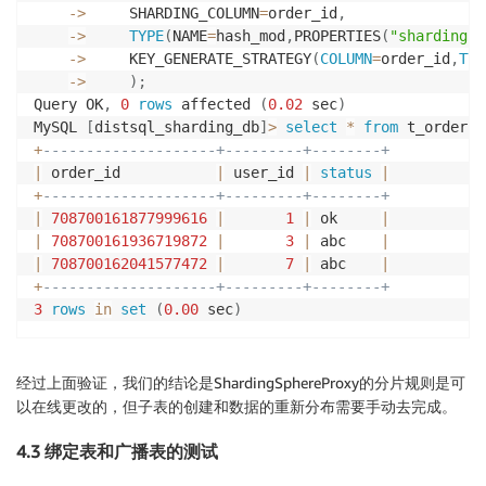
-
>
     SHARDING_COLUMN
=
order_id
,
-
>
TYPE
(
NAME
=
hash_mod
,
PROPERTIES
(
"sharding-c
-
>
     KEY_GENERATE_STRATEGY
(
COLUMN
=
order_id
,
TYP
-
>
)
;
Query OK
,
0
rows
 affected 
(
0.02
 sec
)
MySQL 
[
distsql_sharding_db
]
>
select
*
from
 t_order
;
+
--------------------+---------+--------+
|
 order_id           
|
 user_id 
|
status
|
+
--------------------+---------+--------+
|
708700161877999616
|
1
|
 ok     
|
|
708700161936719872
|
3
|
 abc    
|
|
708700162041577472
|
7
|
 abc    
|
+
--------------------+---------+--------+
3
rows
in
set
(
0.00
 sec
)
经过上面验证，我们的结论是ShardingSphereProxy的分片规则是可
以在线更改的，但子表的创建和数据的重新分布需要手动去完成。
4.3 绑定表和广播表的测试