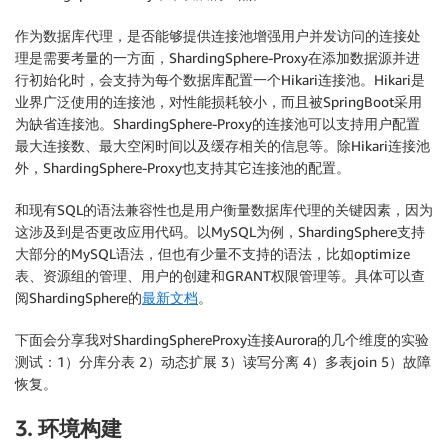
作为数据库代理，是否能够提供连接池增强用户并发访问的连接处
理是需要考量的一方面，ShardingSphere-Proxy在添加数据源并进
行初始化时，会支持为每个数据库配置一个Hikari连接池。Hikari是
业界广泛使用的连接池，对性能损耗较小，而且被SpringBoot采用
为缺省连接池。ShardingSphere-Proxy的连接池可以支持用户配置
最大连接数、最大空闲时间以及缓存相关的信息等。除Hikari连接池
外，ShardingSphere-Proxy也支持其它连接池的配置。
和现有SQL的语法兼容性也是用户衡量数据库代理的关键因素，因为
这涉及到是否更改应用代码。以MySQL为例，ShardingSphere支持
大部分的MySQL语法，但也有少量不支持的语法，比如optimize
表、资源组的管理、用户的创建和GRANT权限管理等。具体可以查
阅ShardingSphere的
最新文档
。
下面会分享我对ShardingSphereProxy连接Aurora的几个维度的实验
测试：1）分库分表 2）动态扩展 3）读写分离 4）多表join 5）故障
恢复。
3. 环境构建