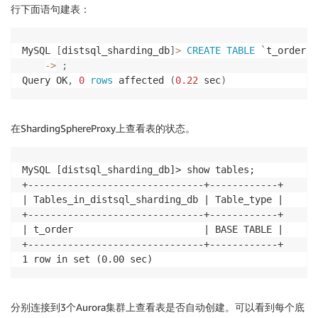
行下面语句建表：
MySQL 
[
distsql_sharding_db
]
>
CREATE
TABLE
`
t_order
`
-
>
;
Query OK
,
0
rows
 affected 
(
0.22
 sec
)
在ShardingSphereProxy上查看表的状态。
MySQL [distsql_sharding_db]> show tables;

+-------------------------------+------------+

| Tables_in_distsql_sharding_db | Table_type |

+-------------------------------+------------+

| t_order                       | BASE TABLE |

+-------------------------------+------------+

分别连接到3个Aurora集群上查看表是否自动创建。可以看到每个底