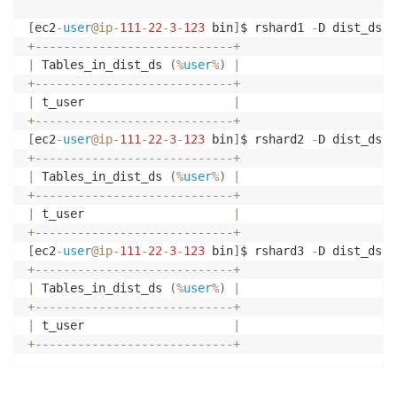
[
ec2
-
user
@ip
-
111
-
22
-
3
-
123
 bin
]
$ rshard1 
-
D dist_ds 
-
+
----------------------------+
|
 Tables_in_dist_ds 
(
%
user
%
)
|
+
----------------------------+
|
 t_user                     
|
+
----------------------------+
[
ec2
-
user
@ip
-
111
-
22
-
3
-
123
 bin
]
$ rshard2 
-
D dist_ds 
-
+
----------------------------+
|
 Tables_in_dist_ds 
(
%
user
%
)
|
+
----------------------------+
|
 t_user                     
|
+
----------------------------+
[
ec2
-
user
@ip
-
111
-
22
-
3
-
123
 bin
]
$ rshard3 
-
D dist_ds 
-
+
----------------------------+
|
 Tables_in_dist_ds 
(
%
user
%
)
|
+
----------------------------+
|
 t_user                     
|
+
----------------------------+