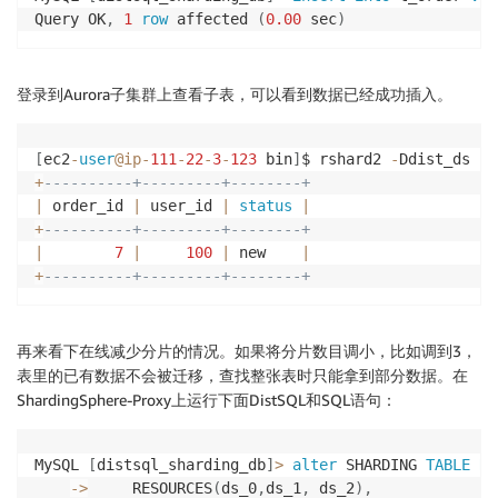
Query OK
,
1
row
 affected 
(
0.00
 sec
)
登录到Aurora子集群上查看子表，可以看到数据已经成功插入。
[
ec2
-
user
@ip
-
111
-
22
-
3
-
123
 bin
]
$ rshard2 
-
Ddist_ds 
-
e
+
----------+---------+--------+
|
 order_id 
|
 user_id 
|
status
|
+
----------+---------+--------+
|
7
|
100
|
 new    
|
+
----------+---------+--------+
再来看下在线减少分片的情况。如果将分片数目调小，比如调到3，
表里的已有数据不会被迁移，查找整张表时只能拿到部分数据。在
ShardingSphere-Proxy上运行下面DistSQL和SQL语句：
MySQL 
[
distsql_sharding_db
]
>
alter
 SHARDING 
TABLE
RU
-
>
     RESOURCES
(
ds_0
,
ds_1
,
 ds_2
)
,