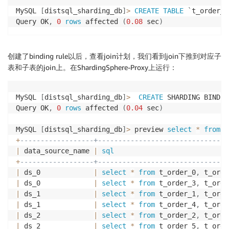
MySQL 
[
distsql_sharding_db
]
>
CREATE
TABLE
`
t_order_i
Query OK
,
0
rows
 affected 
(
0.08
 sec
)
创建了binding rule以后，查看join计划，我们看到join下推到对应子
表和子表的join上。在ShardingSphere-Proxy上运行：
MySQL 
[
distsql_sharding_db
]
>
CREATE
 SHARDING BINDIN
Query OK
,
0
rows
 affected 
(
0.04
 sec
)
MySQL 
[
distsql_sharding_db
]
>
 preview 
select
*
from
 t
+
------------------+--------------------------------
|
 data_source_name 
|
sql
+
------------------+--------------------------------
|
 ds_0             
|
select
*
from
 t_order_0
,
 t_orde
|
 ds_0             
|
select
*
from
 t_order_3
,
 t_orde
|
 ds_1             
|
select
*
from
 t_order_1
,
 t_orde
|
 ds_1             
|
select
*
from
 t_order_4
,
 t_orde
|
 ds_2             
|
select
*
from
 t_order_2
,
 t_orde
|
 ds_2             
|
select
*
from
 t_order_5
,
 t_orde