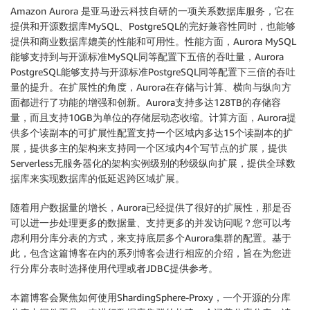
Amazon Aurora 是亚马逊云科技自研的一项关系数据库服务，它在
提供和开源数据库MySQL、PostgreSQL的完好兼容性同时，也能够
提供和商业数据库媲美的性能和可用性。性能方面，Aurora MySQL
能够支持到与开源标准MySQL同等配置下五倍的吞吐量，Aurora
PostgreSQL能够支持与开源标准PostgreSQL同等配置下三倍的吞吐
量的提升。在扩展性的角度，Aurora在存储与计算、横向与纵向方
面都进行了功能的增强和创新。Aurora支持多达128TB的存储容
量，而且支持10GB为单位的存储层动态收缩。计算方面，Aurora提
供多个读副本的可扩展性配置支持一个区域内多达15个读副本的扩
展，提供多主的架构来支持同一个区域内4个写节点的扩展，提供
Serverless无服务器化的架构实例级别的秒级纵向扩展，提供全球数
据库来实现数据库的低延迟跨区域扩展。
随着用户数据量的增长，Aurora已经提供了很好的扩展性，那是否
可以进一步处理更多的数据量、支持更多的并发访问呢？您可以考
虑利用分库分表的方式，来支持底层多个Aurora集群的配置。基于
此，包含这篇博客在内的系列博客会进行相应的介绍，旨在为您进
行分库分表时选择使用代理或者JDBC提供参考。
本篇博客会聚焦如何使用ShardingSphere-Proxy，一个开源的分库