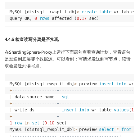
MySQL 
[
distsql_ rwsplit_db
]
>
create
table
 wr_table 
(
Query OK
,
0
rows
 affected 
(
0.17
 sec
)
4.4.6 检查读写分离是否实现
在ShardingSphere-Proxy上运行下面语句查看查询计划，查看语句
是发送到底层哪个数据源。可以看到：写请求发送到写节点，读请
求会发送到读写点。
MySQL 
[
distsql_rwsplit_db
]
>
 preview 
insert
into
 wr_t
+
------------------+--------------------------------
|
 data_source_name 
|
sql
+
------------------+--------------------------------
|
 write_ds         
|
insert
into
 wr_table 
values
(
1
,
1
+
------------------+--------------------------------
1
row
in
set
(
0.10
 sec
)
MySQL 
[
distsql_rwsplit_db
]
>
 preview 
select
*
from
 wr
+
------------------+------------------------+