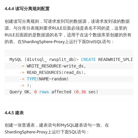
4.4.4 读写分离规则配置
创建读写分离规则，写请求发到写的数据源，读请求发到读的数据
源。与分库分表规则要求RULE后面必须是表名不同的是，这里的
RULE后面跟的是数据源的名字，适用于在这个数据库里创建的所有
的表。在ShardingSphere-Proxy上运行下面DistSQL语句：
MySQL 
[
distsql_ rwsplit_db
]
>
CREATE
 READWRITE_SPLITT
-
>
 WRITE_RESOURCE
=
write_ds
,
-
>
 READ_RESOURCES
(
read_ds
)
,
-
>
TYPE
(
NAME
=
random
)
-
>
)
;
Query OK
,
0
rows
 affected 
(
0.36
 sec
)
4.4.5 建表
创建一张普通表，建表语句和MySQL建表语句一致。在
ShardingSphere-Proxy上运行下面SQL语句：