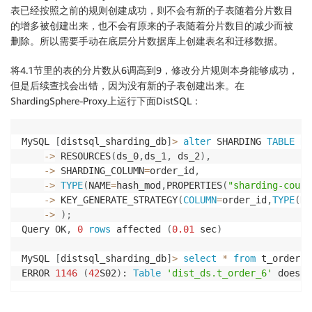
+
--------------------+---------+--------+</code></pr
表已经按照之前的规则创建成功，则不会有新的子表随着分片数目
的增多被创建出来，也不会有原来的子表随着分片数目的减少而被
删除。所以需要手动在底层分片数据库上创建表名和迁移数据。
将4.1节里的表的分片数从6调高到9，修改分片规则本身能够成功，
但是后续查找会出错，因为没有新的子表创建出来。在
ShardingSphere-Proxy上运行下面DistSQL：
MySQL 
[
distsql_sharding_db
]
>
alter
 SHARDING 
TABLE
RU
-
>
 RESOURCES
(
ds_0
,
ds_1
,
 ds_2
)
,
-
>
 SHARDING_COLUMN
=
order_id
,
-
>
TYPE
(
NAME
=
hash_mod
,
PROPERTIES
(
"sharding-count
-
>
 KEY_GENERATE_STRATEGY
(
COLUMN
=
order_id
,
TYPE
(
NA
-
>
)
;
Query OK
,
0
rows
 affected 
(
0.01
 sec
)
MySQL 
[
distsql_sharding_db
]
>
select
*
from
 t_order
;
ERROR 
1146
(
42
S02
)
: 
Table
'dist_ds.t_order_6'