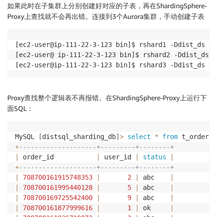
如果此时在子集群上分别创建好对应的子表，再在ShardingSphere-
Proxy上查找就不会再出错。连接到3个Aurora集群，手动创建子表
[ec2-user@ip-111-22-3-123 bin]$ rshard1 -Ddist_ds -e
[ec2-user@ ip-111-22-3-123 bin]$ rshard2 -Ddist_ds -
Proxy查找整个逻辑表不再报错。在ShardingSphere-Proxy上运行下
面SQL：
MySQL 
[
distsql_sharding_db
]
>
select
*
from
 t_order
;
+
--------------------+---------+--------+
|
 order_id           
|
 user_id 
|
status
|
+
--------------------+---------+--------+
|
708700161915748353
|
2
|
 abc    
|
|
708700161995440128
|
5
|
 abc    
|
|
708700169725542400
|
9
|
 abc    
|
|
708700161877999616
|
1
|
 ok     
|