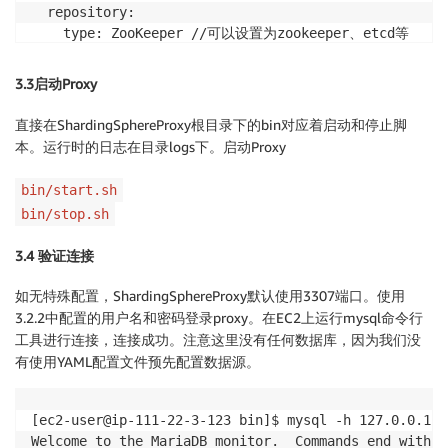
  repository:

    type: ZooKeeper //可以设置为zookeeper、etcd等

    props:

      namespace: shardingproxy

3.3启动Proxy
      server-lists: localhost:2181

      retryIntervalMilliseconds: 500

直接在ShardingSphereProxy根目录下的bin对应着启动和停止脚
      timeToLiveSeconds: 60

本。运行时的日志在目录logs下。启动Proxy
      maxRetries: 3

      operationTimeoutMilliseconds: 500

bin/start.sh
bin/stop.sh
3.4 验证连接
如无特殊配置，ShardingSphereProxy默认使用3307端口。使用
3.2.2中配置的用户名和密码登录proxy。在EC2上运行mysql命令行
工具进行连接，连接成功。注意这里没有任何数据库，因为我们没
有使用YAML配置文件预先配置数据源。
[ec2-user@ip-111-22-3-123 bin]$ mysql -h 127.0.0.1 -
Welcome to the MariaDB monitor.  Commands end with ; 