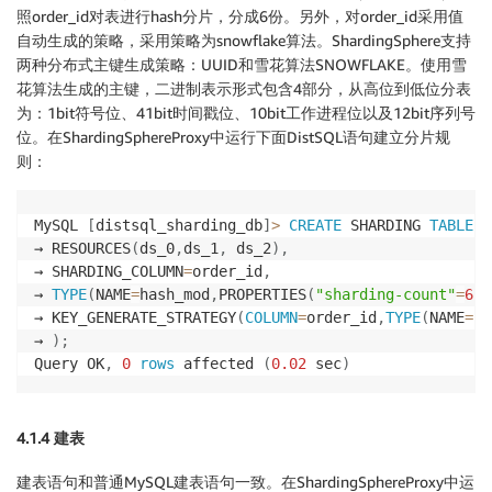
照order_id对表进行hash分片，分成6份。另外，对order_id采用值
自动生成的策略，采用策略为snowflake算法。ShardingSphere支持
两种分布式主键生成策略：UUID和雪花算法SNOWFLAKE。使用雪
花算法生成的主键，二进制表示形式包含4部分，从高位到低位分表
为：1bit符号位、41bit时间戳位、10bit工作进程位以及12bit序列号
位。在ShardingSphereProxy中运行下面DistSQL语句建立分片规
则：
MySQL 
[
distsql_sharding_db
]
>
CREATE
 SHARDING 
TABLE
R
→ RESOURCES
(
ds_0
,
ds_1
,
 ds_2
)
,
→ SHARDING_COLUMN
=
order_id
,
→ 
TYPE
(
NAME
=
hash_mod
,
PROPERTIES
(
"sharding-count"
=
6
)
)
→ KEY_GENERATE_STRATEGY
(
COLUMN
=
order_id
,
TYPE
(
NAME
=
sn
→ 
)
;
Query OK
,
0
rows
 affected 
(
0.02
 sec
)
4.1.4 建表
建表语句和普通MySQL建表语句一致。在ShardingSphereProxy中运