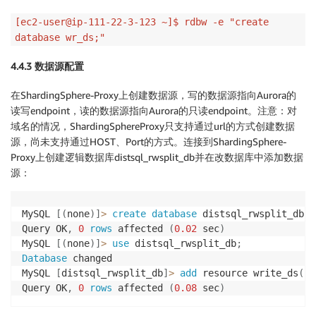
[ec2-user@ip-111-22-3-123 ~]$ rdbw -e "create
database wr_ds;"
4.4.3 数据源配置
在ShardingSphere-Proxy上创建数据源，写的数据源指向Aurora的
读写endpoint，读的数据源指向Aurora的只读endpoint。注意：对
域名的情况，ShardingSphereProxy只支持通过url的方式创建数据
源，尚未支持通过HOST、Port的方式。连接到ShardingSphere-
Proxy上创建逻辑数据库distsql_rwsplit_db并在改数据库中添加数据
源：
MySQL 
[
(
none
)
]
>
create
database
 distsql_rwsplit_db
;
Query OK
,
0
rows
 affected 
(
0.02
 sec
)
MySQL 
[
(
none
)
]
>
use
 distsql_rwsplit_db
;
Database
 changed

MySQL 
[
distsql_rwsplit_db
]
>
add
 resource write_ds
(
ur
Query OK
,
0
rows
 affected 
(
0.08
 sec
)