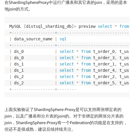
在ShardingSphereProxy中运行广播表和其它表的join，采用的是本
地join的方式。
MySQL 
[
distsql_sharding_db
]
>
 preview 
select
*
from
 t
+
------------------+--------------------------------
|
 data_source_name 
|
sql
+
------------------+--------------------------------
|
 ds_0             
|
select
*
from
 t_order_0
,
 t_user
|
 ds_0             
|
select
*
from
 t_order_3
,
 t_user
|
 ds_1             
|
select
*
from
 t_order_1
,
 t_user
|
 ds_1             
|
select
*
from
 t_order_4
,
 t_user
|
 ds_2             
|
select
*
from
 t_order_2
,
 t_user
|
 ds_2             
|
select
*
from
 t_order_5
,
 t_user
+
------------------+--------
上面实验验证了ShardingSphere-Proxy是可以支持两张绑定表的
join，以及广播表和分片表的join的。对于非绑定的两张分片表的
join，ShardingSphere-Proxy有一个Federation的功能是在支持的，
但还不是很成熟，建议后续持续关注。