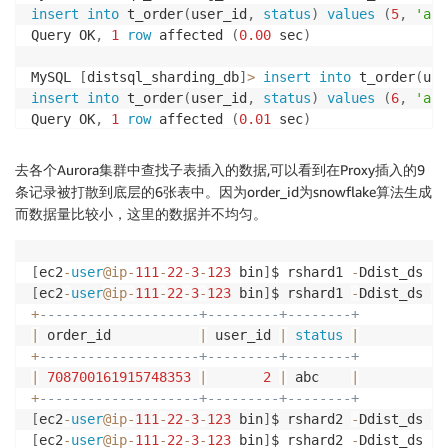
insert
into
 t_order
(
user_id
,
status
)
values
(
5
,
'abc
Query OK
,
1
row
 affected 
(
0.00
 sec
)
MySQL 
[
distsql_sharding_db
]
>
insert
into
 t_order
(
use
insert
into
 t_order
(
user_id
,
status
)
values
(
6
,
'abc
Query OK
,
1
row
 affected 
(
0.01
 sec
)
MySQL 
[
distsql_sharding_db
]
>
insert
into
 t_order
(
use
去各个Aurora集群中查找子表插入的数据,可以看到在Proxy插入的9
insert
into
 t_order
(
user_id
,
status
)
values
(
7
,
'abc
条记录被打散到底层的6张表中。因为order_id为snowflake算法生成
Query OK
,
1
row
 affected 
(
0.00
 sec
)
而数据量比较小，这里的数据并不均匀。
MySQL 
[
distsql_sharding_db
]
>
insert
into
 t_order
(
use
insert
into
 t_order
(
user_id
,
status
)
values
(
8
,
'abc
[
ec2
-
user
@ip
-
111
-
22
-
3
-
123
 bin
]
$ rshard1 
-
Ddist_ds 
-
e
Query OK
,
1
row
 affected 
(
0.01
 sec
)
[
ec2
-
user
@ip
-
111
-
22
-
3
-
123
 bin
]
$ rshard1 
-
Ddist_ds 
-
e
+
--------------------+---------+--------+
MySQL 
[
distsql_sharding_db
]
>
insert
into
 t_order
(
use
|
 order_id           
|
 user_id 
|
status
|
Query OK
,
1
row
 affected 
(
0.00
 sec
)
+
--------------------+---------+--------+
|
708700161915748353
|
2
|
 abc    
|
MySQL 
[
distsql_sharding_db
]
>
insert
into
 t_order
(
use
+
--------------------+---------+--------+
Query OK
,
1
row
 affected 
(
0.00
 sec
)
[
ec2
-
user
@ip
-
111
-
22
-
3
-
123
 bin
]
$ rshard2 
-
Ddist_ds 
-
e
[
ec2
-
user
@ip
-
111
-
22
-
3
-
123
 bin
]
$ rshard2 
-
Ddist_ds 
-
e