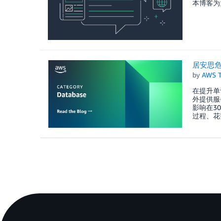
本博客为大家
居安思危 
by
AWS 
在提升单
外提供服
影响在3
过程、花