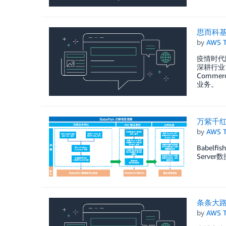
思而科
by
AWS 
疫情时代
深耕行业1
Comm
业务。
万紫千红总
by
AWS 
Babel
Serv
条条大路通罗
by
AWS 