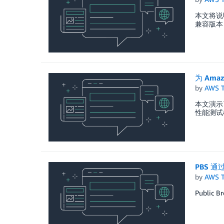
本文将说明如
兼容版本
为 Amaz
by
AWS 
本文演示了如
性能测试框
PBS 通
by
AWS 
Public