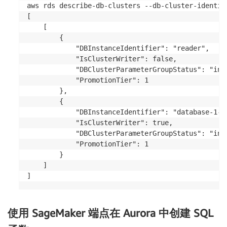
aws rds describe-db-clusters --db-cluster-identif
[

    [

        {

            "DBInstanceIdentifier": "reader",

            "IsClusterWriter": false,

            "DBClusterParameterGroupStatus": "in-s
            "PromotionTier": 1

        },

        {

            "DBInstanceIdentifier": "database-1-in
            "IsClusterWriter": true,

            "DBClusterParameterGroupStatus": "in-s
            "PromotionTier": 1

        }

    ]

]
使用 SageMaker 端点在 Aurora 中创建 SQL