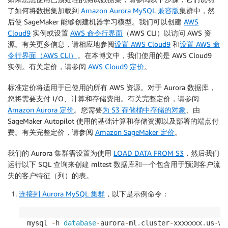
了如何将数据集加载到
Amazon Aurora MySQL 兼容版
集群中，然
后使 SageMaker 能够创建机器学习模型。我们可以创建
AWS
Cloud9
实例或设置
AWS 命令行界面
（AWS CLI）以访问 AWS 资
源。有关更多信息，请相应地参阅
设置 AWS Cloud9
和
设置 AWS 命
令行界面（AWS CLI）
。在本博文中，我们使用的是 AWS Cloud9
实例。有关定价，请参阅
AWS Cloud9 定价
。
标准定价将适用于已使用的所有 AWS 资源。对于 Aurora 数据库，
您将需要支付 I/O、计算和存储费用。有关完整定价，请参阅
Amazon Aurora 定价
。您需要
为 S3 存储桶中存储的对象
、由
SageMaker Autopilot 使用的基础计算和存储资源以及部署的端点付
费。有关完整定价，请参阅
Amazon SageMaker 定价
。
我们的 Aurora 集群需设置为使用
LOAD DATA FROM S3
，然后我们
运行以下 SQL 查询来创建 mltest 数据库和一个包含用于预测客户流
失的客户特征（列）的表。
连接到 Aurora MySQL 集群
，以下是示例命令：
mysql 
-
h 
database
-
aurora
-
ml
.
cluster
-
xxxxxxx
.
us
-
we