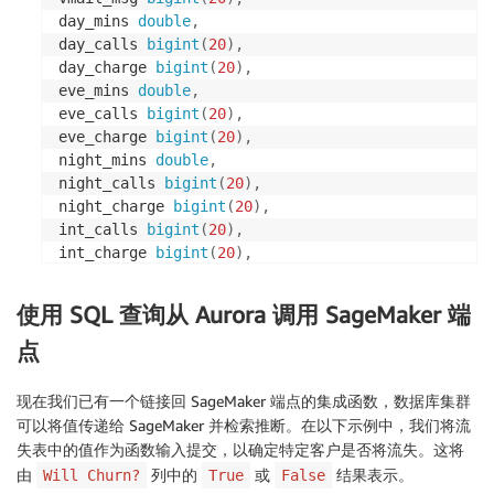
day_mins 
double
,
day_calls 
bigint
(
20
)
,
day_charge 
bigint
(
20
)
,
eve_mins 
double
,
eve_calls 
bigint
(
20
)
,
eve_charge 
bigint
(
20
)
,
night_mins 
double
,
night_calls 
bigint
(
20
)
,
night_charge 
bigint
(
20
)
,
int_calls 
bigint
(
20
)
,
int_charge 
bigint
(
20
)
,
cust_service_calls 
bigint
(
20
)
)
RETURNS
varchar
(
2048
)
CHARSET
 latin1

使用 SQL 查询从 Aurora 调用 SageMaker 端
alias aws_sagemaker_invoke_endpoint

endpoint name 
'<SageMaker endpoint>'
;
点
现在我们已有一个链接回 SageMaker 端点的集成函数，数据库集群
可以将值传递给 SageMaker 并检索推断。在以下示例中，我们将流
失表中的值作为函数输入提交，以确定特定客户是否将流失。这将
由
列中的
或
结果表示。
Will Churn?
True
False