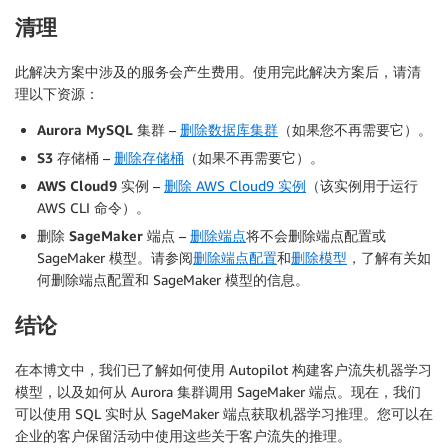
|
 UT    
|
103
|
510
|
no
|
327
-
35
清理
|
 SD    
|
91
|
510
|
no
|
327
-
38
+
-------+------------+-----------+----------+-------
此解决方案中涉及的服务会产生费用。使用完此解决方案后，请清
理以下资源：
Aurora MySQL 集群
–
删除数据库集群
（如果您不再需要它）。
S3 存储桶
–
删除存储桶
（如果不再需要它）。
AWS Cloud9 实例
–
删除 AWS Cloud9 实例
（该实例用于运行
AWS CLI 命令）。
删除 SageMaker 端点
–
删除端点
将不会删除端点配置或
SageMaker 模型。请参阅
删除端点配置
和
删除模型
，了解有关如
何删除端点配置和 SageMaker 模型的信息。
结论
在本博文中，我们已了解如何使用 Autopilot 构建客户流失机器学习
模型，以及如何从 Aurora 集群调用 SageMaker 端点。现在，我们
可以使用 SQL 实时从 SageMaker 端点获取机器学习推理。您可以在
企业的客户保留活动中使用这些关于客户流失的推理。