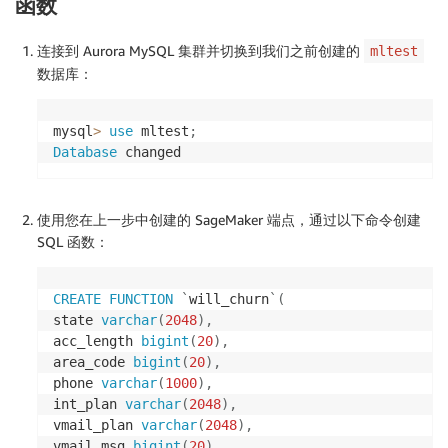
函数
连接到 Aurora MySQL 集群并切换到我们之前创建的
mltest
数据库：
mysql
>
use
 mltest
;
Database
 changed
使用您在上一步中创建的 SageMaker 端点，通过以下命令创建
SQL 函数：
CREATE
FUNCTION
`
will_churn
`
(
state 
varchar
(
2048
)
,
acc_length 
bigint
(
20
)
,
area_code 
bigint
(
20
)
,
phone 
varchar
(
1000
)
,
int_plan 
varchar
(
2048
)
,
vmail_plan 
varchar
(
2048
)
,
vmail_msg 
bigint
(
20
)
,