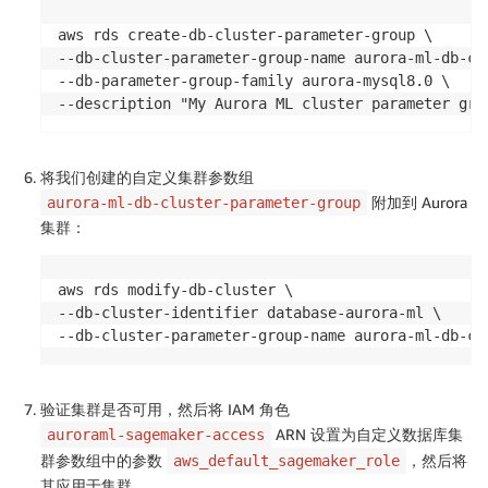
aws rds create-db-cluster-parameter-group \

--db-cluster-parameter-group-name aurora-ml-db-clu
--db-parameter-group-family aurora-mysql8.0 \

--description "My Aurora ML cluster parameter gro
将我们创建的自定义集群参数组
附加到 Aurora
aurora-ml-db-cluster-parameter-group
集群：
aws rds modify-db-cluster \

--db-cluster-identifier database-aurora-ml \

--db-cluster-parameter-group-name aurora-ml-db-cl
验证集群是否可用，然后将 IAM 角色
ARN 设置为自定义数据库集
auroraml-sagemaker-access
群参数组中的参数
，然后将
aws_default_sagemaker_role
其应用于集群。