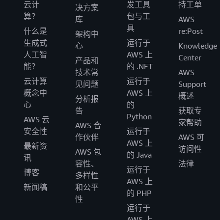
云计
发工具
持工单
决方案
算？
包与工
库
AWS
具
什么是
re:Post
架构中
生成式
运行于
心
Knowledge
人工智
AWS 上
Center
产品和
能？
的 .NET
技术常
AWS
云计算
运行于
见问题
Support
概念中
AWS 上
概述
分析报
心
的
告
获取专
Python
AWS 云
家帮助
AWS 合
安全性
运行于
作伙伴
AWS 可
AWS 上
最新资
访问性
AWS 包
的 Java
讯
容性、
法律
运行于
博客
多样性
AWS 上
新闻稿
和公平
的 PHP
性
运行于
AWS 上