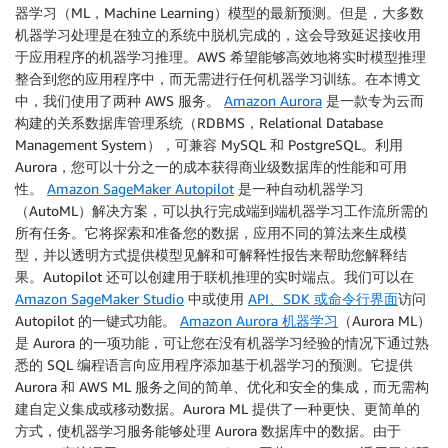
器学习（ML，Machine Learning）模型的最新预测。但是，大多数
机器学习处理是在独立的系统中脱机完成的，这会导致延迟接收用
于应用程序的机器学习推理。AWS 希望能够高效地将实时模型推理
整合到您的应用程序中，而无需进行任何机器学习训练。在本博文
中，我们使用了两种 AWS 服务。
Amazon Aurora
是一款专为云而
构建的关系数据库管理系统（RDBMS，Relational Database
Management System），可兼容 MySQL 和 PostgreSQL。利用
Aurora，您可以十分之一的成本获得商业级数据库的性能和可用
性。
Amazon SageMaker Autopilot
是一种自动机器学习
（AutoML）解决方案，可以执行完成端到端机器学习工作流所需的
所有任务。它将探索和准备您的数据，应用不同的算法来生成模
型，并以透明方式提供模型见解和可解释性报告来帮助您解释结
果。Autopilot 还可以创建用于联机推理的实时端点。我们可以在
Amazon SageMaker Studio
中或使用
API、SDK 或命令行界面
访问
Autopilot 的一键式功能。
Amazon Aurora 机器学习
（Aurora ML）
是 Aurora 的一项功能，可让您在没有机器学习经验的情况下通过熟
悉的 SQL 编程语言向应用程序添加基于机器学习的预测。它提供
Aurora 和 AWS ML 服务之间的简单、优化和安全的集成，而无需构
建自定义集成或移动数据。Aurora ML 提供了一种更快、更简单的
方式，使机器学习服务能够处理 Aurora 数据库中的数据。由于