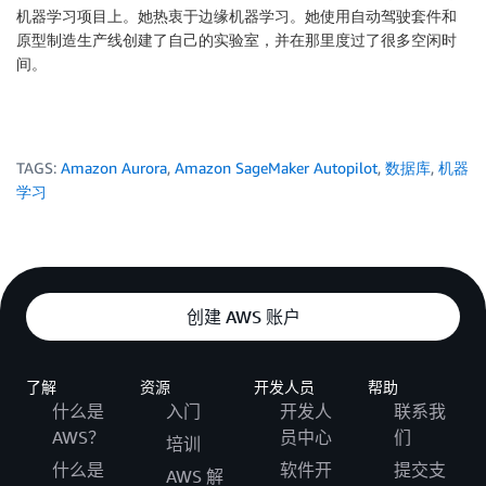
机器学习项目上。她热衷于边缘机器学习。她使用自动驾驶套件和
原型制造生产线创建了自己的实验室，并在那里度过了很多空闲时
间。
TAGS:
Amazon Aurora
,
Amazon SageMaker Autopilot
,
数据库
,
机器
学习
创建 AWS 账户
了解
资源
开发人员
帮助
什么是
入门
开发人
联系我
AWS？
员中心
们
培训
什么是
软件开
提交支
AWS 解