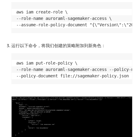
aws iam create-role \

--role-name auroraml-sagemaker-access \

--assume-role-policy-document "{\"Version\":\"201
运行以下命令，将我们创建的策略附加到新角色：
aws iam put-role-policy \

--role-name auroraml-sagemaker-access --policy-nam
--policy-document file://sagemaker-policy.json