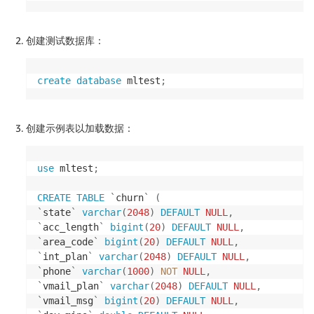
创建测试数据库：
create
database
 mltest
;
创建示例表以加载数据：
use
 mltest
;
CREATE
TABLE
`
churn
`
(
`
state
`
varchar
(
2048
)
DEFAULT
NULL
,
`
acc_length
`
bigint
(
20
)
DEFAULT
NULL
,
`
area_code
`
bigint
(
20
)
DEFAULT
NULL
,
`
int_plan
`
varchar
(
2048
)
DEFAULT
NULL
,
`
phone
`
varchar
(
1000
)
NOT
NULL
,
`
vmail_plan
`
varchar
(
2048
)
DEFAULT
NULL
,
`
vmail_msg
`
bigint
(
20
)
DEFAULT
NULL
,