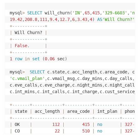
mysql
>
SELECT
 will_churn
(
'IN'
,
65
,
415
,
'329-6603'
,
'no'
19.42
,
208.8
,
111
,
9.4
,
12.7
,
6
,
3.43
,
4
)
AS
'Will Churn?'
;
+
-------------+
|
 Will Churn? 
|
+
-------------+
|
False
.
|
+
-------------+
1
row
in
set
(
0.06
 sec
)
mysql
>
SELECT
 c
.
state
,
c
.
acc_length
,
c
.
area_code
,
 c
.
i
'c.vmail_plan'
,
c
.
vmail_msg
,
c
.
day_mins
,
c
.
day_calls
,
c
.
c
.
eve_calls
,
c
.
eve_charge
,
c
.
night_mins
,
c
.
night_calls
,
c
.
int_mins
,
c
.
int_calls
,
c
.
int_charge
,
c
.
cust_service_c
+
-------+------------+-----------+----------+-------
|
 state 
|
 acc_length 
|
 area_code 
|
 int_plan 
|
 phone 
+
-------+------------+-----------+----------+-------
|
 OK    
|
112
|
415
|
no
|
327
-
10
|
 CO    
|
22
|
510
|
no
|
327
-
13
|
 AZ    
|
87
|
510
|
no
|
327
-
30