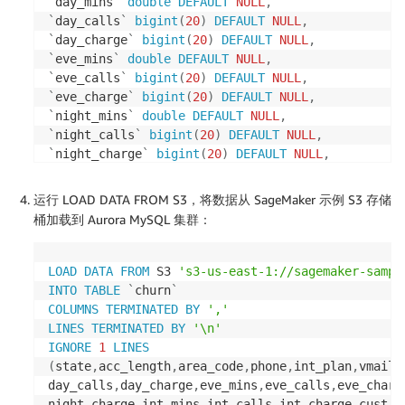
`
day_mins
`
double
DEFAULT
NULL
,
`
day_calls
`
bigint
(
20
)
DEFAULT
NULL
,
`
day_charge
`
bigint
(
20
)
DEFAULT
NULL
,
`
eve_mins
`
double
DEFAULT
NULL
,
`
eve_calls
`
bigint
(
20
)
DEFAULT
NULL
,
`
eve_charge
`
bigint
(
20
)
DEFAULT
NULL
,
`
night_mins
`
double
DEFAULT
NULL
,
`
night_calls
`
bigint
(
20
)
DEFAULT
NULL
,
`
night_charge
`
bigint
(
20
)
DEFAULT
NULL
,
`
int_mins
`
double
DEFAULT
NULL
,
`
int_calls
`
bigint
(
20
)
DEFAULT
NULL
,
运行 LOAD DATA FROM S3，将数据从 SageMaker 示例 S3 存储
`
int_charge
`
bigint
(
20
)
DEFAULT
NULL
,
桶加载到 Aurora MySQL 集群：
`
cust_service_calls
`
bigint
(
20
)
DEFAULT
NULL
,
`
Churn
`
varchar
(
2048
)
DEFAULT
NULL
)
ENGINE
=
InnoDB
DEFAULT
CHARSET
=
utf8
;
LOAD
DATA
FROM
 S3 
's3-us-east-1://sagemaker-sampl
INTO
TABLE
`
churn
`
COLUMNS
TERMINATED
BY
','
LINES
TERMINATED
BY
'\n'
IGNORE
1
LINES
(
state
,
acc_length
,
area_code
,
phone
,
int_plan
,
vmail_
day_calls
,
day_charge
,
eve_mins
,
eve_calls
,
eve_charg
night_charge
,
int_mins
,
int_calls
,
int_charge
,
cust_s