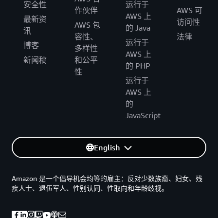
安全性
运行于
作伙伴
AWS 可
AWS 上
最新资
访问性
AWS 包
的 Java
讯
容性、
法律
运行于
博客
多样性
AWS 上
新闻稿
和公平
的 PHP
性
运行于
AWS 上
的
JavaScript
English
Amazon 是一个倡导机会均等的雇主：反对少数族裔、妇女、残
疾人士、退伍军人、性别认同、性取向和年龄歧视。