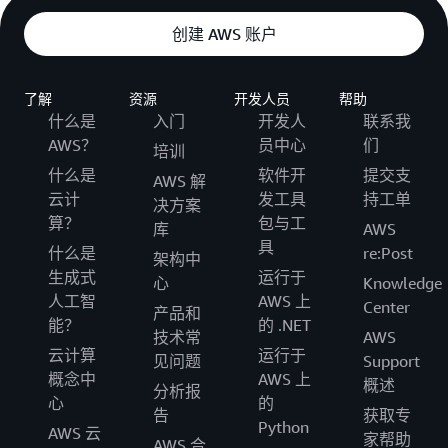
创建 AWS 账户
了解
资源
开发人员
帮助
什么是
入门
开发人
联系我
AWS？
员中心
们
培训
什么是
软件开
提交支
AWS 解
云计
发工具
持工单
决方案
算？
包与工
库
AWS
具
什么是
re:Post
架构中
生成式
运行于
心
Knowledge
人工智
AWS 上
Center
产品和
能？
的 .NET
技术常
AWS
云计算
运行于
见问题
Support
概念中
AWS 上
概述
分析报
心
的
告
获取专
Python
AWS 云
家帮助
AWS 合